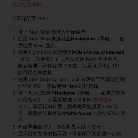
问
炼期间的导航
）。
性
指
若要导航至 POI：
南
(
W
按下
Start Stop
来进入开始菜单。
C
使用
Start Stop
来滚动至
Navigation
（导航），然
A
后使用
Next
进入。
G
使用
Light Lock
来滚动至
POIs (Points of interest)
)
（POI（兴趣点）），然后使用
Next
进行选择。
2
腕表会显示已保存的 POI 数，以及可用于新 POI
.
的可用空间数量。
0
使用
Start Stop
或
Light Lock
来滚动至希望导航到
所
那里的 POI，然后使用
Next
进行选择。
定
按下
Next
来选择
Navigate
（导航）。 如果是首次
义
的
使用指南针，则需要校准（请参阅
校准指南
A
针
）。激活指南针后，腕表将开始搜索 GPS 信
A
号，获取信号后将显示
GPS found
（找到 GPS）字
级
样。
一
开始导航至 POI。腕表将显示以下信息：
致
显示目标方向的指示器（请参阅下文的进一步说
性