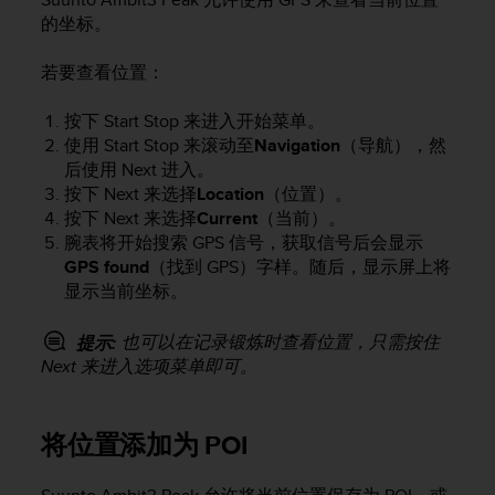
（
的坐标。
免
费
若要查看位置：
）
。
按下
Start Stop
来进入开始菜单。
使用
Start Stop
来滚动至
Navigation
（导航），然
后使用
Next
进入。
按下
Next
来选择
Location
（位置）。
按下
Next
来选择
Current
（当前）。
腕表将开始搜索 GPS 信号，获取信号后会显示
GPS found
（找到 GPS）字样。随后，显示屏上将
显示当前坐标。
也可以在记录锻炼时查看位置，只需按住
提示:
Next
来进入选项菜单即可。
将位置添加为 POI