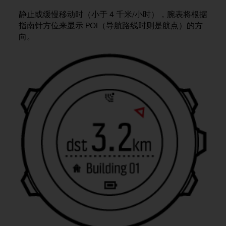
本
网
静止或缓慢移动时（小于 4 千米/小时），腕表将根据
站
指南针方位来显示 POI（导航路线时则是航点）的方
信
向。
息
时
遇
到
任
何
问
题
，
请
联
系
我
们
的
客
户
服
务