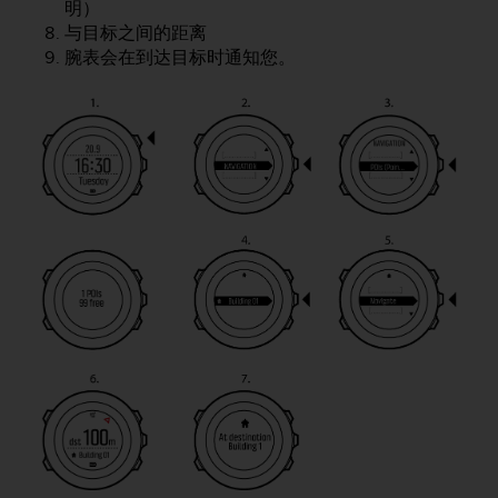
明）
，
与目标之间的距离
同
腕表会在到达目标时通知您。
时
确
保
符
合
其
他
可
访
问
性
标
准
。
如
果
您
在
访
问