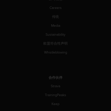
Careers
传统
Media
Sustainability
欧盟符合性声明
Whistleblowing
合作伙伴
Strava
TrainingPeaks
Keep