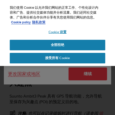
S
u
我们使用 Cookie 以允许我们网站的正常工作、个性化设计内
u
容和广告、提供社交媒体功能并分析流量。我们还同社交媒
选择国家或地区：
体、广告和分析合作伙伴分享有关您使用我们网站的信息。
n
主页
支持
Suunto Ambit3 Peak
用户指南 - 2.5
Cookie policy
隐私政策
t
o
Cookie 设置
United States
致
力
SUUNTO AMBIT3 PEAK 用户指南 - 2.5
于
全部拒绝
Currency: $ (USD)
使
本
Shipping only to United States
接受所有 Cookie
网
兴趣点
站
达
更改国家或地区
继续
到
W
兴趣点
e
b
内
Suunto Ambit3 Peak
具有 GPS 导航功能，允许导航
容
至保存为兴趣点 (POI) 的预定义目的地。
可
访
也可以在记录锻炼时进行导航（请参阅
锻
注释: