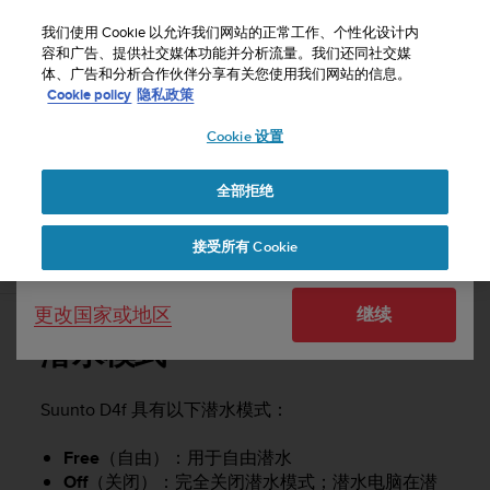
S
u
我们使用 Cookie 以允许我们网站的正常工作、个性化设计内
u
容和广告、提供社交媒体功能并分析流量。我们还同社交媒
选择国家或地区：
体、广告和分析合作伙伴分享有关您使用我们网站的信息。
n
主页
支持
Suunto D4f
用户指南 -
Cookie policy
隐私政策
t
o
Cookie 设置
United States
致
力
SUUNTO D4F 用户指南 -
于
全部拒绝
Currency: $ (USD)
使
本
Shipping only to United States
接受所有 Cookie
网
潜水模式
站
达
更改国家或地区
继续
到
W
潜水模式
e
b
内
Suunto D4f
具有以下潜水模式：
容
可
Free
（自由）：用于自由潜水
访
Off
（关闭）：完全关闭潜水模式；潜水电脑在潜