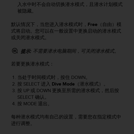
问
入水中时不会自动切换潜水模式，且潜水计划模式
性
被隐藏。
指
南
默认情况下，当您进入潜水模式时，
Free
（自由）模
(
W
式将启动。您可以在一般设置中更换启动的潜水模式
C
或关闭潜水模式。
A
G
不需要潜水电脑期间，可关闭潜水模式。
提示:
)
2
若要更换潜水模式：
.
0
当处于时间模式时，按住
DOWN
。
所
按
SELECT
进入
Dive Mode
（潜水模式）。
定
按
UP
或
DOWN
更换至所需的潜水模式，然后按
义
的
SELECT
确认。
A
按
MODE
退出。
A
级
每种潜水模式均有自己的设置，需要您在指定模式中
一
进行调整。
致
性