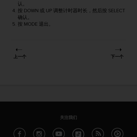
（
认。
免
按
DOWN
或
UP
调整计时器时长，然后按
SELECT
费
确认。
）
按
MODE
退出。
。
上一个
下一个
关注我们