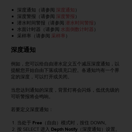
本
网
深度通知（请参阅
深度通知
）
站
深度警报（请参阅
深度警报
）
信
潜水时间警报（请参阅
潜水时间警报
）
息
水面计时器（请参阅
水面倒数计时器
）
时
采样率（请参阅
采样率
）
遇
到
深度通知
任
何
问
例如，您可以给自由潜水定义五个减压深度通知，以
题
提醒您开始自由下落或填充口腔。各通知均有一个界
，
定的深度，可以打开或关闭。
请
联
当您达到通知的深度，背景灯将会闪烁，低优先级的
系
我
可听警报将会鸣响。
们
的
若要定义深度通知：
客
户
当处于
Free
（自由）模式时，按住
DOWN
。
服
按
SELECT
进入
Depth Notify
（深度通知）设置。
务