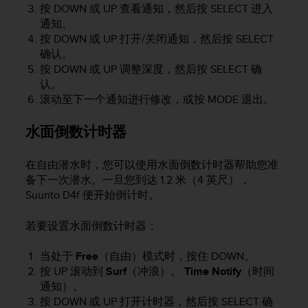
按
DOWN
或
UP
查看通知，然后按
SELECT
进入
人
通知。
员
按
DOWN
或
UP
打开/关闭通知，然后按
SELECT
，
确认。
联
系
按
DOWN
或
UP
调整深度，然后按
SELECT
确
方
认。
式
滚动至下一个通知进行修改，或按
MODE
退出。
：
美
水面倒数计时器
国
+
1
在自由潜水时，您可以使用水面倒数计时器帮助您准
8
备下一次潜水。一旦您到达 1.2 米（4 英尺），
5
Suunto D4f
便开始倒计时。
5
2
若要设置水面倒数计时器：
5
8
当处于
Free
（自由）模式时，按住
DOWN
。
0
按
UP
滚动到
Surf
（冲浪）。
Time Notify
（时间
9
通知）。
0
0
按
DOWN
或
UP
打开计时器，然后按
SELECT
确