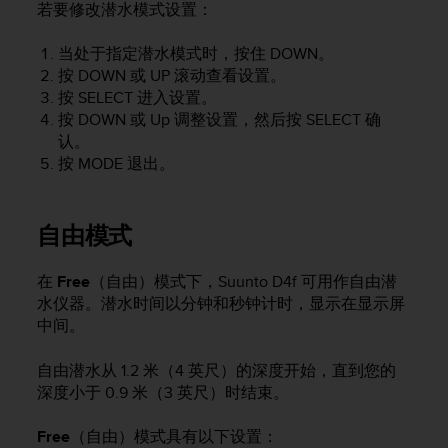
若要修改潜水模式设置：
，
同
当处于指定潜水模式时，按住
DOWN
。
时
确
按
DOWN
或
UP
滚动查看设置。
保
按
SELECT
进入设置。
符
按
DOWN
或
Up
调整设置，然后按
SELECT
确
合
认。
其
按
MODE
退出。
他
可
访
自由模式
问
性
标
在
Free
（自由）模式下，
Suunto D4f
可用作自由潜
准
水仪器。潜水时间以分钟和秒钟计时，显示在显示屏
。
中间。
如
果
自由潜水从 1.2 米（4 英尺）的深度开始，直到您的
您
深度小于 0.9 米（3 英尺）时结束。
在
访
问
Free
（自由）模式具有以下设置：