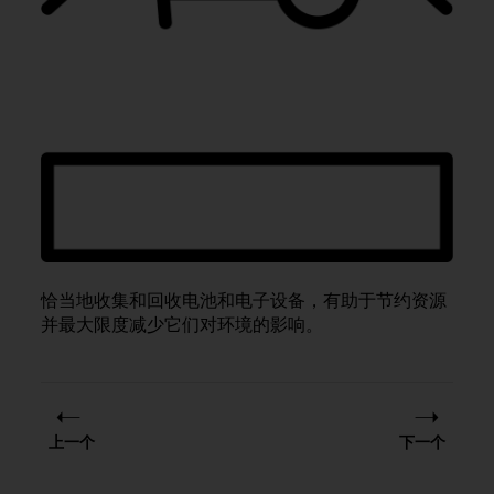
，
同
时
确
保
符
合
其
他
可
访
问
性
恰当地收集和回收电池和电子设备，有助于节约资源
标
准
并最大限度减少它们对环境的影响。
。
如
果
您
在
上一个
下一个
访
问