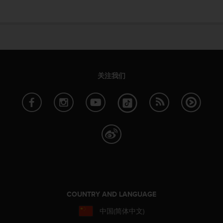
本
网
站
信
息
时
遇
到
关注我们
任
何
问
题
，
请
联
系
我
们
的
客
COUNTRY AND LANGUAGE
户
中国(简体中文)
服
务