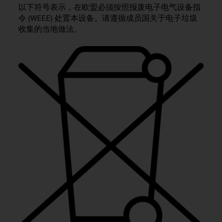
问
以下符号表示，在欧盟必须按照报废电子电气设备指
性
令 (WEEE) 处置本设备。请遵循成员国关于电子垃圾
指
收集的当地做法。
南
(
W
C
A
G
)
2
.
0
所
定
义
的
A
A
级
一
致
性