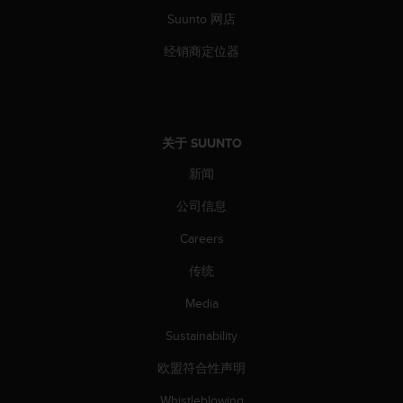
（
Suunto 网店
免
费
经销商定位器
）
。
关于 SUUNTO
新闻
公司信息
Careers
传统
Media
Sustainability
欧盟符合性声明
Whistleblowing