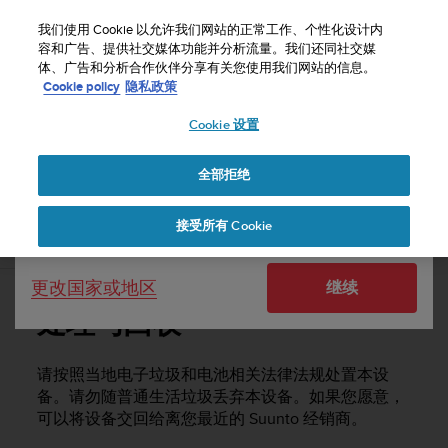
S
u
我们使用 Cookie 以允许我们网站的正常工作、个性化设计内
u
容和广告、提供社交媒体功能并分析流量。我们还同社交媒
选择国家或地区：
体、广告和分析合作伙伴分享有关您使用我们网站的信息。
n
主页
支持
Suunto EON Steel
用户指南 3.0
Cookie policy
隐私政策
t
o
Cookie 设置
United States
致
力
SUUNTO EON STEEL 用户指南 3.0
于
全部拒绝
Currency: $ (USD)
使
本
Shipping only to United States
接受所有 Cookie
网
处理与回收
站
达
更改国家或地区
继续
到
W
处理与回收
e
b
内
请按照当地电子垃圾和电池相关法律法规处置本设
容
备。请勿随普通生活垃圾丢弃本设备。如果您愿意，
可
可以将设备交回给离您最近的 Suunto 经销商。
访