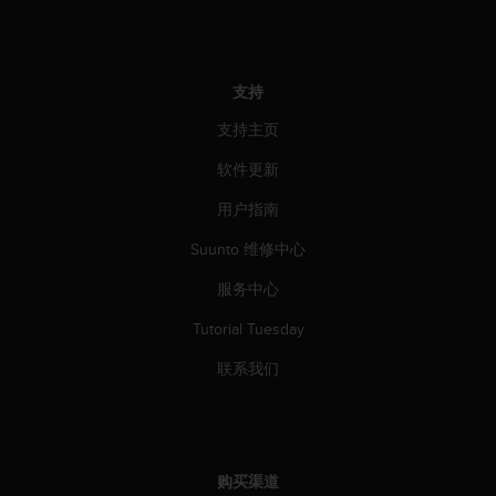
人
员
，
联
支持
系
方
支持主页
式
软件更新
：
美
用户指南
国
+
Suunto 维修中心
1
8
服务中心
5
5
Tutorial Tuesday
2
联系我们
5
8
0
9
0
购买渠道
0