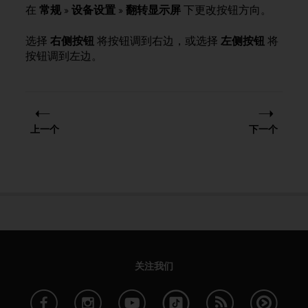
问
在
常规
»
设备设置
»
翻转显示屏
下更改按钮方向。
性
指
选择
右侧按钮
将按钮调到右边，或选择
左侧按钮
将
南
按钮调到左边。
(
W
C
A
G
)
上一个
下一个
2
.
0
所
定
义
的
A
A
级
关注我们
一
致
性