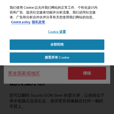
S
u
我们使用 Cookie 以允许我们网站的正常工作、个性化设计内
u
容和广告、提供社交媒体功能并分析流量。我们还同社交媒
选择国家或地区：
体、广告和分析合作伙伴分享有关您使用我们网站的信息。
n
主页
支持
Suunto EON Steel
用户指南 3.0
Cookie policy
隐私政策
t
o
Cookie 设置
United States
致
力
SUUNTO EON STEEL 用户指南 3.0
于
全部拒绝
Currency: $ (USD)
使
本
Shipping only to United States
接受所有 Cookie
网
翻转显示屏
站
达
更改国家或地区
继续
到
W
翻转显示屏
e
b
内
您可以翻转
Suunto EON Steel
的显示屏，让按钮位于
容
潜水电脑左边或右边，使得更容易佩戴在任何一侧的
可
手臂上。
访