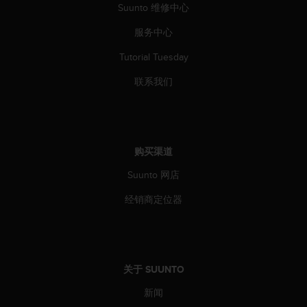
本
Suunto 维修中心
网
站
服务中心
信
Tutorial Tuesday
息
时
联系我们
遇
到
任
何
问
购买渠道
题
，
Suunto 网店
请
联
经销商定位器
系
我
们
的
客
关于 SUUNTO
户
服
新闻
务