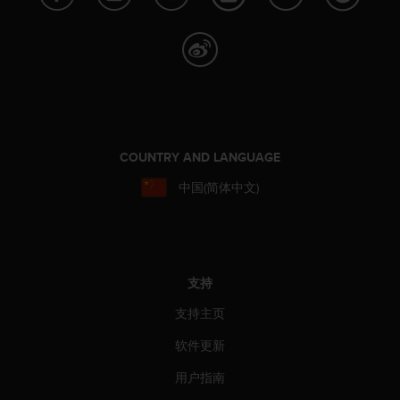
，
同
时
确
保
符
合
其
他
COUNTRY AND LANGUAGE
可
中国(简体中文)
访
问
性
标
准
。
支持
如
支持主页
果
您
软件更新
在
访
用户指南
问