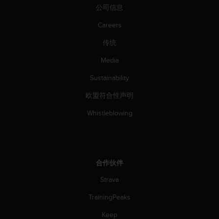
公司信息
人
员
Careers
，
联
传统
系
方
Media
式
：
Sustainability
美
欧盟符合性声明
国
+
Whistleblowing
1
8
5
5
2
合作伙伴
5
8
Strava
0
9
TrainingPeaks
0
0
Keep