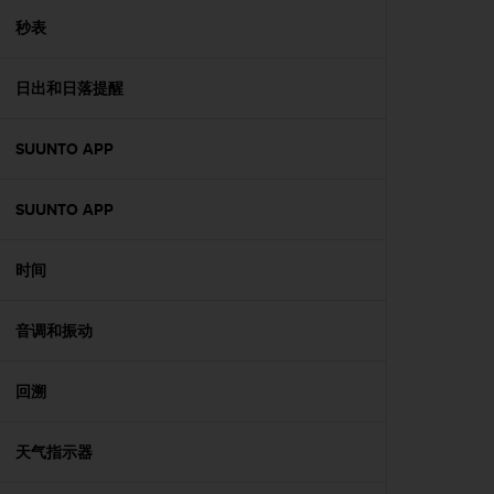
人
秒表
员
，
联
日出和日落提醒
系
方
SUUNTO APP
式
：
美
SUUNTO APP
国
+
1
时间
8
5
5
音调和振动
2
5
回溯
8
0
9
天气指示器
0
0