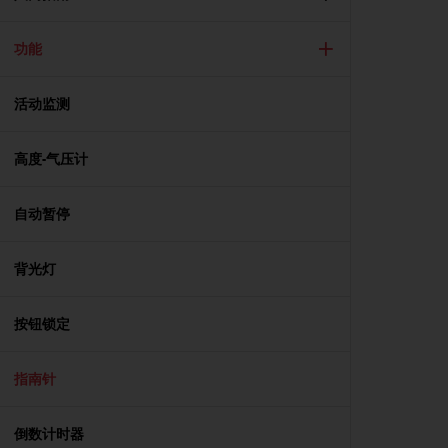
问
性
指
功能
南
(
W
活动监测
C
A
高度-气压计
G
)
2
自动暂停
.
0
所
背光灯
定
义
的
按钮锁定
A
A
指南针
级
一
致
倒数计时器
性