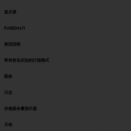
，
同
显示屏
时
确
保
FUSEDALTI
符
合
查找回程
其
他
可
带有射击识别的打猎模式
访
问
性
图标
标
准
。
日志
如
果
存储器余量指示器
您
在
访
月相
问