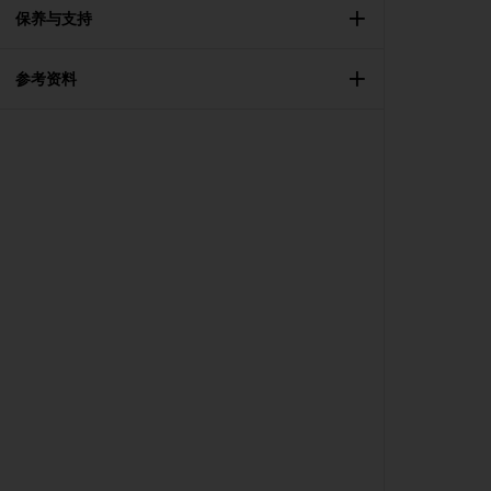
（
保养与支持
免
费
）
参考资料
。