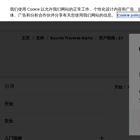
S
u
我们使用 Cookie 以允许我们网站的正常工作、个性化设计内容和广
u
体、广告和分析合作伙伴分享有关您使用我们网站的信息。
Cookie polic
n
t
o
主页
支持
Suunto Traverse Alpha
用户指南 - 2.1
致
力
于
使
本
网
站
达
目录
开始
功能
到
W
e
开始
b
内
安全
容
可
访
入门指南