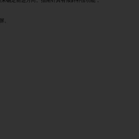
极来确定前进方向。指南针具有倾斜补偿功能，
屏。