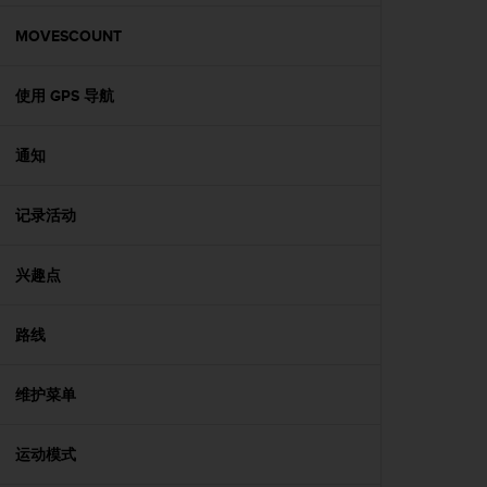
本
网
MOVESCOUNT
站
信
息
使用 GPS 导航
时
遇
通知
到
任
何
记录活动
问
题
，
兴趣点
请
联
系
路线
我
们
维护菜单
的
客
户
运动模式
服
务