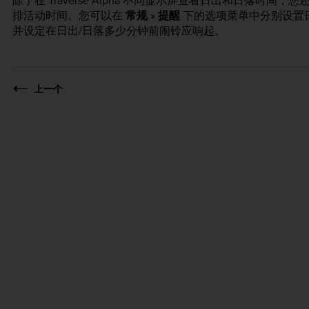
除了在 Traverse Alpha 不同显示屏查看日出和日落时
排活动时间。您可以在
常规
»
提醒
下的选项菜单中分别设置
并设定在日出/日落多少分钟前闹铃应响起。
上一个