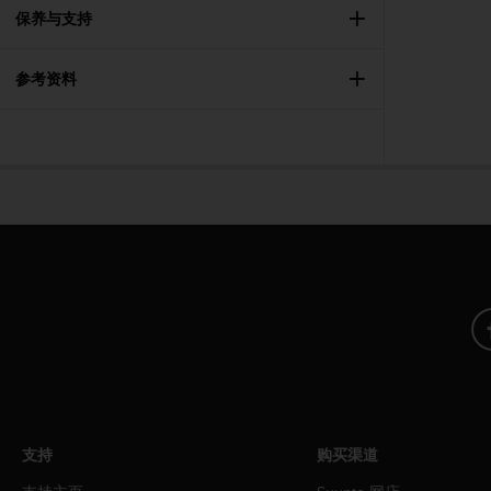
（
保养与支持
免
费
）
参考资料
。
支持
购买渠道