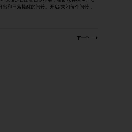
间，您还可以设定日出和日落提醒，帮助您在探险时安
日出和日落提醒的闹铃。开启/关闭每个闹铃，
下一个