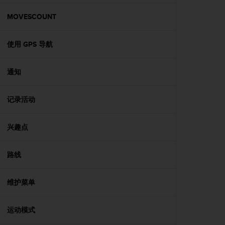
本
网
MOVESCOUNT
站
信
息
使用 GPS 导航
时
遇
通知
到
任
何
记录活动
问
题
，
兴趣点
请
联
系
路线
我
们
维护菜单
的
客
户
运动模式
服
务