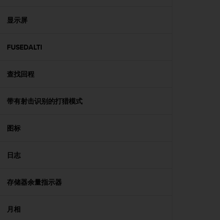
，
同
显示屏
时
确
保
FUSEDALTI
符
合
查找回程
其
他
可
带有射击识别的打猎模式
访
问
性
图标
标
准
。
日志
如
果
存储器余量指示器
您
在
访
月相
问