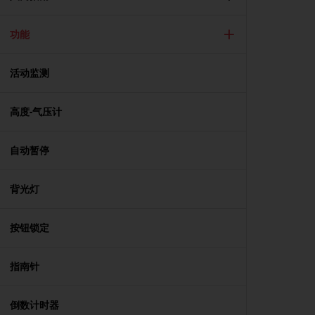
问
性
指
功能
南
(
W
活动监测
C
A
高度-气压计
G
)
2
自动暂停
.
0
所
背光灯
定
义
的
按钮锁定
A
A
指南针
级
一
致
倒数计时器
性