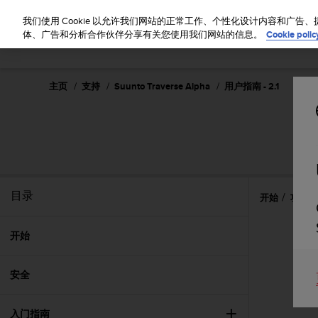
S
u
我们使用 Cookie 以允许我们网站的正常工作、个性化设计内容和广
u
体、广告和分析合作伙伴分享有关您使用我们网站的信息。
Cookie polic
n
t
o
主页
支持
Suunto Traverse Alpha
用户指南 - 2.1
致
力
于
使
本
网
站
达
目录
开始
功能
到
W
e
开始
b
内
安全
容
可
访
入门指南