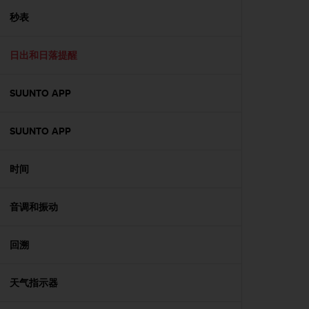
人
秒表
员
，
联
日出和日落提醒
系
方
SUUNTO APP
式
：
美
SUUNTO APP
国
+
1
时间
8
5
5
音调和振动
2
5
回溯
8
0
9
天气指示器
0
0