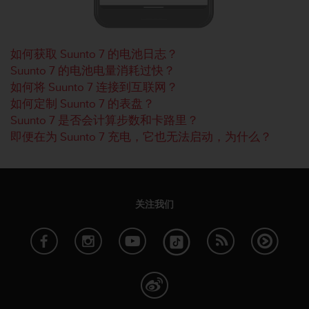
人
员
，
如何获取 Suunto 7 的电池日志？
联
系
Suunto 7 的电池电量消耗过快？
方
如何将 Suunto 7 连接到互联网？
式
如何定制 Suunto 7 的表盘？
：
Suunto 7 是否会计算步数和卡路里？
美
即便在为 Suunto 7 充电，它也无法启动，为什么？
国
+
1
8
5
关注我们
5
2
5
8
0
9
0
0