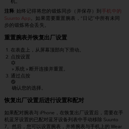
机。
，
同
注释
:
始终记得将您的锻炼同步（并保存）到
手机中的
时
Suunto App
。如果需要重置腕表，“日记”中所有未同
确
步的锻炼将会丢失。
保
符
重置腕表并恢复出厂设置
合
其
在表盘上，从屏幕顶部向下滑动。
他
可
点按
设置
访
问
»
系统
»
断开连接并重置
。
性
通过点按
标
准
确认您的选择。
。
如
恢复出厂设置后进行设置和配对
果
您
如果配对腕表与 iPhone，在恢复出厂设置后，需要在手
在
访
机蓝牙设置的已配对蓝牙设备列表中手动移除
Suunto
问
7
。然后，您可以设置腕表，并将腕表与手机上的 Wear