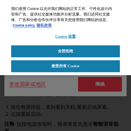
S
u
我们使用 Cookie 以允许我们网站的正常工作、个性化设计内
u
容和广告、提供社交媒体功能并分析流量。我们还同社交媒
选择国家或地区：
体、广告和分析合作伙伴分享有关您使用我们网站的信息。
n
主页
支持
如何重启 Suunto 7 腕表？
Cookie policy
隐私政策
t
o
Cookie 设置
United States
致
力
如何重启 SUUNTO 7 腕表？
于
全部拒绝
Currency: $ (USD)
使
本
Shipping only to United States
接受所有 Cookie
网
站
达
重启腕表
更改国家或地区
继续
到
W
要重启腕表，可以短按电源按钮。
e
b
按住电源按钮，直到看到
关机
/
重新启动
屏幕。
内
点按
重新启动
。
容
可
注释
:
短按电源按钮时，腕表将首先显示
智能语音助
访