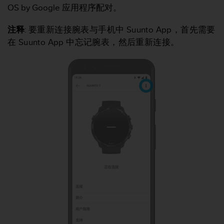
本
OS by Google 应用程序配对。
网
站
注释
:
要重新连接腕表与手机中 Suunto App，首先需要
信
在 Suunto App 中忘记腕表，然后重新连接。
息
时
遇
到
任
何
问
题
，
请
联
系
我
们
的
客
户
服
务