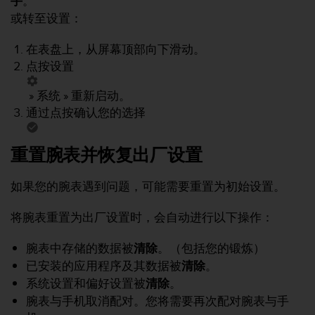
手
。
问
性
或转至设置：
指
南
在表盘上，从屏幕顶部向下滑动。
(
点按
设置
W
C
»
系统
»
重新启动
。
A
通过点按确认您的选择
G
)
2
重置腕表并恢复出厂设置
.
0
所
如果您的腕表遇到问题，可能需要重置为初始设置。
定
义
将腕表重置为出厂设置时，会自动进行以下操作：
的
A
腕表中存储的数据被
清除
。（包括您的锻炼）
A
已安装的应用程序及其数据被
清除
。
级
一
系统设置和偏好设置被
清除
。
致
腕表与手机取消配对。您将需要再次配对腕表与手
性