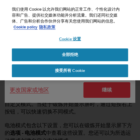
S
u
我们使用 Cookie 以允许我们网站的正常工作、个性化设计内
u
容和广告、提供社交媒体功能并分析流量。我们还同社交媒
选择国家或地区：
体、广告和分析合作伙伴分享有关您使用我们网站的信息。
n
主页
支持
我如何充分利用 Suunto 9 电池模式？
Cookie policy
隐私政策
t
o
Cookie 设置
United States
致
力
我如何充分利用 SUUNTO 9 电池模式？
于
全部拒绝
Currency: $ (USD)
使
本
Shipping only to United States
接受所有 Cookie
网
站
Suunto 9 提供四个预定义的电池模式 –
高性能
、
持久
、
达
超长
和
旅行
。开始锻炼时，默认情况下启用“高性能”模
更改国家或地区
继续
到
式。如果您设置了自定义电池模式，默认情况下会启用
W
e
自定义模式。当处于锻炼开始显示屏时，通过短按右上
b
按钮，可以快速切换不同模式。
内
容
电池模式包含以下设置，您可以在锻炼开始显示屏下方
可
的
选项 - 电池模式
中查看这些设置。您还可以为所选运
访