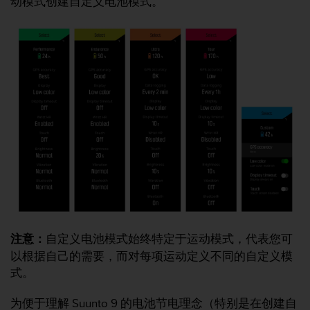
动模式创建自定义电池模式。
问
性
指
南
(
W
C
A
G
)
2
.
0
所
定
义
的
A
注意：
自定义电池模式始终特定于运动模式，代表您可
A
以根据自己的需要，而对每项运动定义不同的自定义模
级
式。
一
致
为便于理解 Suunto 9 的电池节电理念（特别是在创建自
性