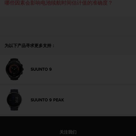
哪些因素会影响电池续航时间估计值的准确度？
人
员
，
联
系
方
式
为以下产品寻求更多支持：
：
美
国
+
SUUNTO 9
1
8
5
5
2
SUUNTO 9 PEAK
5
8
0
9
0
关注我们
0