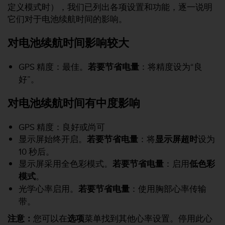
定义模式时），我们已列出各项设置和功能，逐一说明
，
同
它们对于电池续航时间的影响。
时
确
对电池续航时间影响较大
保
符
GPS 精度：最佳。
若要节省电量
：将精度设为“良
合
其
好”。
他
可
对电池续航时间有中度影响
访
问
GPS 精度：良好或尚可
性
标
显示屏始终开启。
若要节省电量
：将
显示屏超时
设为
准
10 秒后。
。
显示屏采用全色彩模式。
若要节省电量
：启用
低色彩
如
模式
。
果
您
光学心率启用。
若要节省电量
：使用胸部心率传输
在
带。
访
注意：
您可以在
选项
菜单找到其他心率设置。停用此心
问