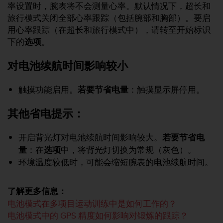
本
率设置时，腕表将不会测量心率。默认情况下，超长和
网
旅行模式关闭全部心率跟踪（包括腕部和胸部）。要启
站
用心率跟踪（在超长和旅行模式中），请转至开始标识
信
下的
选项
。
息
时
遇
对电池续航时间影响较小
到
任
触摸功能启用。
若要节省电量
：触摸显示屏停用。
何
问
其他省电提示：
题
，
请
开启背光灯对电池续航时间影响较大。
若要节省电
联
量
：在
选项
中，将背光灯切换为常规（灰色）。
系
环境温度较低时，可能会缩短腕表的电池续航时间。
我
们
的
了解更多信息：
客
户
电池模式在多项目运动训练中是如何工作的？
服
电池模式中的 GPS 精度如何影响对锻炼的跟踪？
务