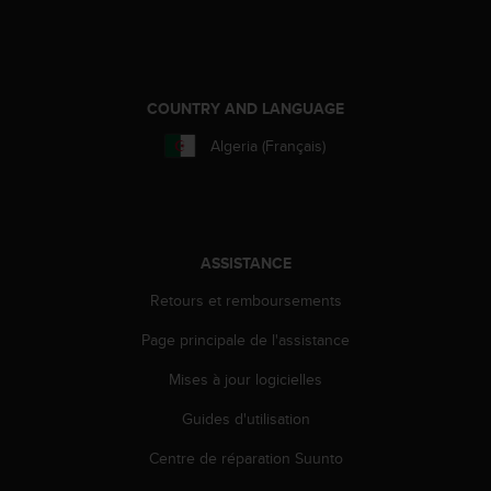
0
a
i
n
s
COUNTRY AND LANGUAGE
i
q
Algeria (Français)
u
'
à
a
s
ASSISTANCE
s
u
Retours et remboursements
r
e
Page principale de l'assistance
r
s
Mises à jour logicielles
a
c
Guides d'utilisation
o
Centre de réparation Suunto
n
f