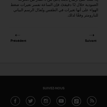
l
العمودية خلال 12 دقيقة)، فإن الساعة تفسر تغيرات ضغط
i
الهواء على أنها تغيرات في الطقس وتُعدّل الرسم البياني
t
للبارومتر وفقًا لذلك.
y
G
u
i
d
e
Précédent
Suivant
l
i
n
e
s
,
W
C
A
G
SUIVEZ-NOUS
)
2
.