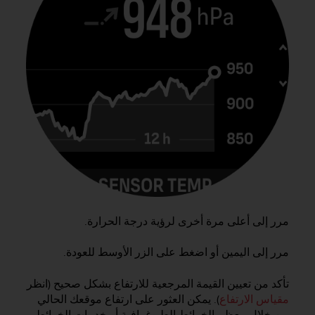
a
c
c
e
s
s
i
b
i
l
i
t
é
d
u
c
مرر إلى أعلى مرة أخرى لرؤية درجة الحرارة.
o
n
مرر إلى اليمين أو اضغط على الزر الأوسط للعودة.
t
e
تأكد من تعيين القيمة المرجعية للارتفاع بشكل صحيح (انظر
n
مقياس الارتفاع
). يمكن العثور على ارتفاع موقعك الحالي
u
W
من خلال معظم الخرائط الطبوغرافية أو خدمات الخرائط