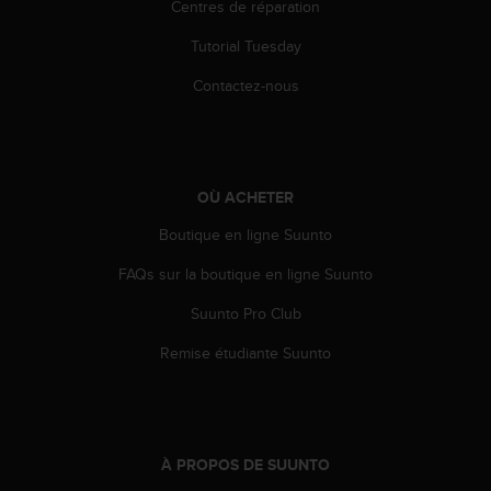
Centres de réparation
o
r
Tutorial Tuesday
m
i
Contactez-nous
t
é
a
u
x
OÙ ACHETER
a
u
Boutique en ligne Suunto
t
FAQs sur la boutique en ligne Suunto
r
e
Suunto Pro Club
s
n
Remise étudiante Suunto
o
r
m
e
s
À PROPOS DE SUUNTO
d