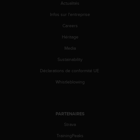
'
Actualités
a
c
Infos sur l'entreprise
c
Careers
e
s
Héritage
s
i
Media
b
i
Sustainability
l
i
Déclarations de conformité UE
t
Whistleblowing
é
.
A
d
r
PARTENAIRES
e
s
Strava
s
e
TrainingPeaks
z