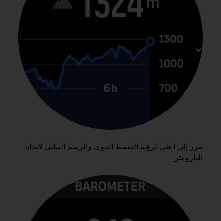
f
o
r
m
i
t
é
a
u
x
d
i
r
e
c
مرر إلى أعلى لرؤية الضغط الجوي والرسم البياني لاتجاه
t
البارومتر.
i
v
e
s
d
'