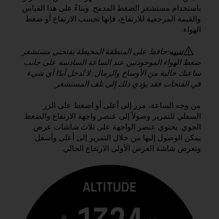
e
باستخدام مستشعر الضغط المدمج. وبناءً على هذا القياس
s
والقيمة المرجعية للارتفاع، فإنها تحسب الارتفاع أو ضغط
i
الهواء.
t
e
W
حافظ على المنطقة المحيطة بفتحتي مستشعر
تنبيه:
e
ضغط الهواء الموجودتين عند الساعة السادسة على جانب
b
ساعتك خالية من الأوساخ والرمال. لا تُدخل أبدًا أي شيء
a
في الفتحات فقد يؤدي ذلك إلى تلف المستشعر.
u
n
من وجه الساعة، مرر إلى أعلى أو اضغط على الزر
i
السفلي للتمرير وصولاً إلى عنصر واجهة الارتفاع والضغط
v
الجوي. يحتوي عنصر الواجهة على ثلاث شاشات عرض
e
يمكن الوصول إليها من خلال التمرير إلى أعلى وأسفل.
a
u
وتعرض شاشة العرض الأولى الارتفاع الحالي.
A
A
d
e
c
o
n