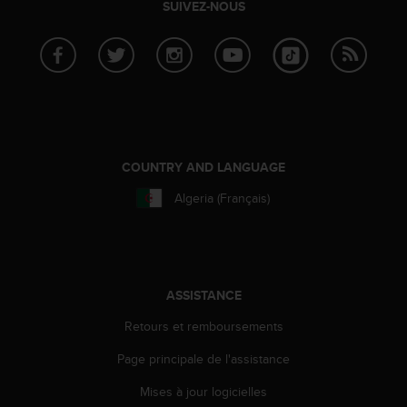
SUIVEZ-NOUS
f
o
r
m
i
t
é
a
u
COUNTRY AND LANGUAGE
x
d
Algeria (Français)
i
r
e
c
t
ASSISTANCE
i
v
Retours et remboursements
e
s
Page principale de l'assistance
d
Mises à jour logicielles
'