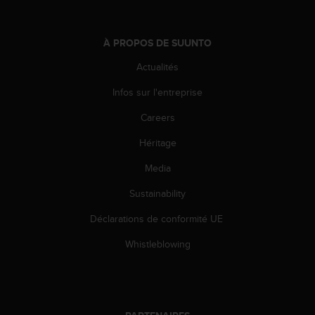
e
b
(
À PROPOS DE SUUNTO
W
Actualités
e
b
Infos sur l'entreprise
C
o
Careers
n
t
Héritage
e
n
Media
t
Sustainability
A
c
Déclarations de conformité UE
c
e
Whistleblowing
s
s
i
b
i