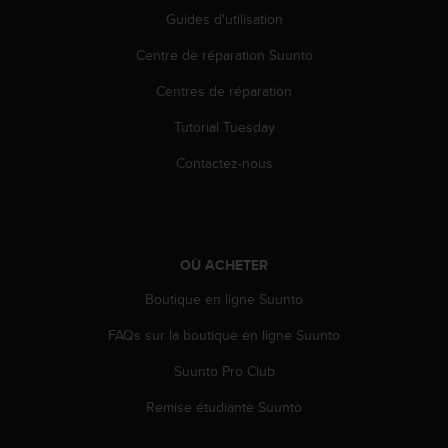
a
Guides d'utilisation
c
c
Centre de réparation Suunto
e
s
Centres de réparation
s
i
Tutorial Tuesday
b
Contactez-nous
i
l
i
t
é
d
OÙ ACHETER
u
Boutique en ligne Suunto
c
o
FAQs sur la boutique en ligne Suunto
n
t
Suunto Pro Club
e
n
Remise étudiante Suunto
u
W