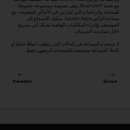
e
مع تقنية Bluetooth®‎، وهي مصممة ومصنوعة خصوصًا
s
للسباحة والرياضات التي تُمارس في الأماكن المفتوحة. مع
i
t
سماعة الرأس
Suunto Aqua
، يمكنك الاستماع إلى
e
الموسيقى وإجراء المكالمات الهاتفية بشكل آمن ومريح
W
خلال ممارسة التمرينات.
e
b
لا تستخدم السماعة في الحالات التي تتطلب انتباهًا خاصًا أو
a
كاملاً. السماعة مخصصة للاستخدام الترفيهي فقط.
u
n
i
v
e
Précédent
Suivant
a
u
A
A
d
e
c
o
n