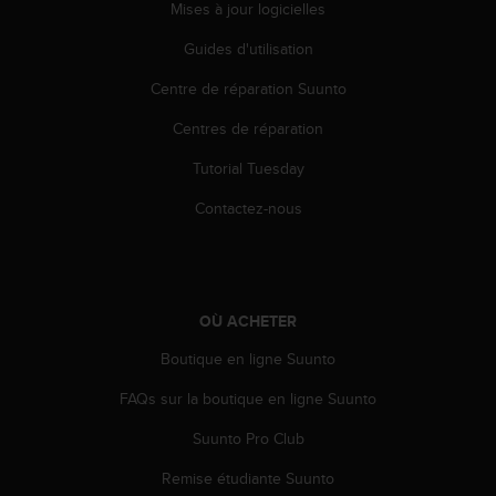
a
Mises à jour logicielles
c
Guides d'utilisation
c
e
Centre de réparation Suunto
s
s
Centres de réparation
i
b
Tutorial Tuesday
i
l
Contactez-nous
i
t
é
d
u
OÙ ACHETER
c
Boutique en ligne Suunto
o
n
FAQs sur la boutique en ligne Suunto
t
e
Suunto Pro Club
n
u
Remise étudiante Suunto
W