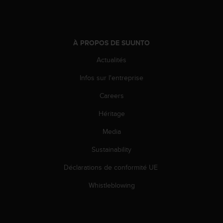
e
b
(
W
À PROPOS DE SUUNTO
e
b
Actualités
C
Infos sur l'entreprise
o
n
Careers
t
e
Héritage
n
t
Media
A
c
Sustainability
c
Déclarations de conformité UE
e
s
Whistleblowing
s
i
b
i