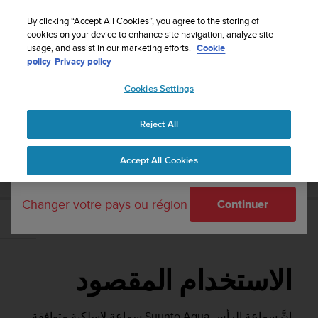
S
Inscrivez-vous à la newsletter et obtenez 5% de
u
By clicking “Accept All Cookies”, you agree to the storing of
remise
| Retours faciles
u
cookies on your device to enhance site navigation, analyze site
Votre pays ou région :
usage, and assist in our marketing efforts.
Cookie
n
policy
Privacy policy
t
o
Cookies Settings
United States
s
'
دليل المستخدم
Suunto Aqua
Assistance
Accueil
e
Reject All
Currency: $ (USD)
n
g
Shipping only to United States
SUUNTO AQUA دليل المستخدم
Accept All Cookies
a
g
e
Changer votre pays ou région
Continuer
à
a
الاستخدام المقصود
m
e
n
الاستخدام المقصود
e
r
c
إنَّ سماعة الرأس
Suunto Aqua
سماعة لاسلكية متوافقة