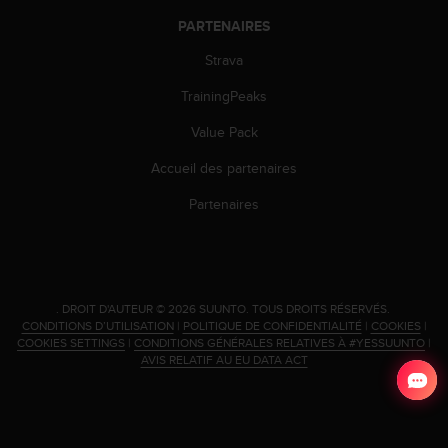
l
PARTENAIRES
i
t
Strava
y
G
TrainingPeaks
u
i
Value Pack
d
Accueil des partenaires
e
l
Partenaires
i
n
e
s
,
W
.
DROIT D'AUTEUR © 2026 SUUNTO.
TOUS DROITS RÉSERVÉS.
CONDITIONS D’UTILISATION
|
POLITIQUE DE CONFIDENTIALITÉ
|
COOKIES
|
C
COOKIES SETTINGS
|
CONDITIONS GÉNÉRALES RELATIVES À #YESSUUNTO
|
A
AVIS RELATIF AU EU DATA ACT
G
)
2
.