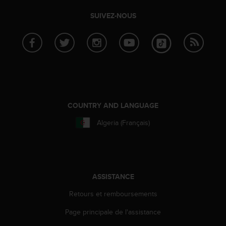
f
SUIVEZ-NOUS
o
r
m
i
t
é
a
u
x
COUNTRY AND LANGUAGE
d
i
Algeria (Français)
r
e
c
t
i
ASSISTANCE
v
e
Retours et remboursements
s
d
Page principale de l'assistance
'