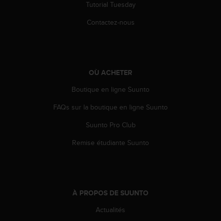
0
Tutorial Tuesday
a
i
Contactez-nous
n
s
i
q
u
OÙ ACHETER
'
à
Boutique en ligne Suunto
a
FAQs sur la boutique en ligne Suunto
s
s
Suunto Pro Club
u
r
Remise étudiante Suunto
e
r
s
a
c
À PROPOS DE SUUNTO
o
n
Actualités
f