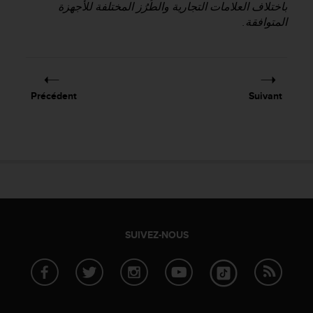
باختلاف العلامات التجارية والطُرُز المختلفة للأجهزة
e
المتوافقة.
b
(
W
e
b
C
Précédent
Suivant
o
n
t
e
n
t
A
c
c
SUIVEZ-NOUS
e
s
s
i
b
i