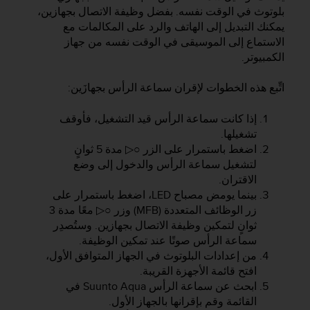
e
بلوتوث في الوقت نفسه. بفضل وظيفة الاتصال بجهازين،
s
يمكنك التبديل إلى الهاتف والرد على المكالمات مع
i
الاستماع إلى الموسيقى في الوقت نفسه من جهاز
t
الكمبيوتر.
e
W
e
اتِّبع هذه الخطوات لإقران سماعة الرأس بجهازَين:
b
a
إذا كانت سماعة الرأس قيد التشغيل، فأوقف
u
تشغيلها.
n
اضغط باستمرار على الزر
○▷
مدة 5 ثوانٍ
i
لتشغيل سماعة الرأس والدخول إلى وضع
v
الاقتران.
e
بينما يومض مصباح LED، اضغط باستمرار على
a
u
زر الوظائف المتعددة (MFB) وزر
○▷
معًا مدة 3
A
ثوانٍ لتمكين وظيفة الاتصال بجهازين. وستُصدِر
A
سماعة الرأس صوتًا عند تمكين الوظيفة.
d
من إعدادات البلوتوث في الجهاز المتوافق الأول،
e
افتح قائمة الأجهزة القريبة.
c
ابحث عن سماعة الرأس
Suunto Aqua
في
o
القائمة وقم بإقرانها بالجهاز الأول.
n