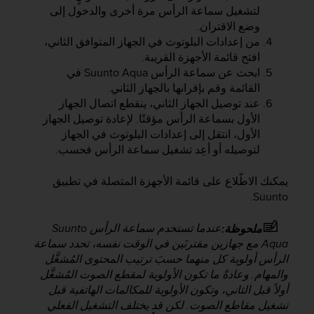
a
لتشغيل سماعة الرأس مرة أخرى والدخول إلى
c
وضع الاقتران.
c
من إعدادات البلوتوث في الجهاز المتوافق الثاني،
e
افتح قائمة الأجهزة القريبة.
s
ابحث عن سماعة الرأس
Suunto Aqua
في
s
القائمة وقم بإقرانها بالجهاز الثاني.
i
b
عند توصيل الجهاز الثاني، ينقطع اتصال الجهاز
i
الأول بسماعة الرأس مؤقتًا. لإعادة توصيل الجهاز
l
الأول، انتقل إلى إعدادات البلوتوث في الجهاز
i
لتوصيله أو أعِد تشغيل سماعة الرأس فحسب.
t
é
يمكنك الاطّلاع على قائمة الأجهزة المتصلة في تطبيق
d
Suunto.
u
c
عندما تستخدم سماعة الرأس
Suunto
o
ملحوظة:
n
Aqua
مع جهازين مقترنَين في الوقت نفسه، تحدد سماعة
t
الرأس أولوية كل منهما حسبَ ترتيب المحتوى المُشغَّل
e
والمهام. وعادةً ما تكون الأولوية لمقطع الصوت المُشغَّل
n
أولاً قبل الثاني، وتكون الأولوية للمكالمات الهاتفية قبل
u
تشغيل مقاطع الصوت. لكن قد يختلف التشغيل الفعلي
W