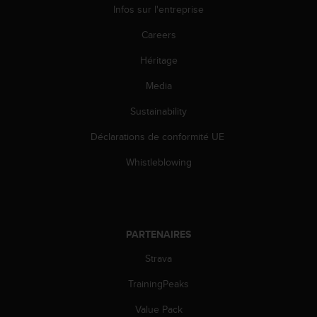
o
Infos sur l'entreprise
r
Careers
m
i
Héritage
t
é
Media
a
u
Sustainability
x
a
Déclarations de conformité UE
u
Whistleblowing
t
r
e
s
n
PARTENAIRES
o
r
Strava
m
e
TrainingPeaks
s
d
Value Pack