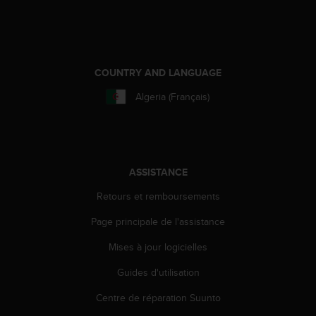
l
i
t
y
G
COUNTRY AND LANGUAGE
u
i
Algeria (Français)
d
e
l
i
n
ASSISTANCE
e
s
Retours et remboursements
,
W
Page principale de l'assistance
C
A
Mises à jour logicielles
G
Guides d'utilisation
)
2
Centre de réparation Suunto
.