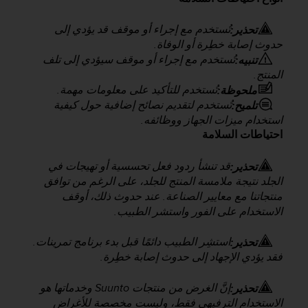
e
s
i
تُستخدم مع إجراء أو موقف قد يؤدي إلى
تحذير:
t
حدوث إصابة خطِرة أو الوفاة.
e
تُستخدم مع إجراء أو موقف سيؤدي إلى تلف
تنبيه:
W
المنتج.
e
تُستخدم للتأكيد على معلومات مهمة.
ملحوظة:
b
تُستخدم لتقديم نصائح إضافية حول كيفية
تلميح:
a
استخدام ميزات الجهاز ووظائفه.
u
احتياطات السلامة
n
i
قد تنشأ ردود فعل تحسسية أو تهيجات في
تحذير:
v
e
الجلد نتيجة ملامسة المنتج للجلد، على الرغم من توافق
a
منتجاتنا مع معايير الصناعة. عند حدوث ذلك، أوقف
u
الاستخدام على الفور واستشر الطبيب.
A
A
استشِر الطبيب دائمًا قبل بدء برنامج تمرينات.
تحذير:
d
فقد يؤدي الإجهاد إلى حدوث إصابة خطِرة.
e
c
إنَّ الغرض من منتجات Suunto وخدماتها هو
تحذير:
o
الاستخدام الترفيهي فقط، وليست مخصصة للأغراض
n