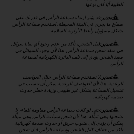
الطبية أيًا كان نوعها.
f
o
r
قد يؤثر ارتداء سماعة الرأس في قدرتك على
تحذير:
m
سماع ما يجري في البيئة المحيطة. استخدم سماعة الرأس
i
بشكل مسؤول وأعطِ الأولوية للسلامة.
t
é
قبل الشحن، تأكد من عدم وجود أي بقايا سوائل
تحذير:
a
في منفذ شحن سماعة الرأس. هذا لأن وجود السوائل في
u
منفذ الشحن يؤدي إلى تلف الدائرة الكهربائية لسماعة
x
الرأس.
d
i
r
لا تستخدم سماعة الرأس خلال العواصف
تحذير:
e
الرعدية. هذا لأن العواصف الرعدية يمكن أن تتسبب في
c
تشغيل السماعة بشكل غير طبيعي وزيادة خطر حدوث
t
صدمة كهربائية.
i
v
حتى لو كانت سماعة الرأس مقاومة للماء، لا
تحذير:
e
تشحنها وهي مُبلَّلة. هذا لأن شحن سماعة الرأس وهي مبلَّلة
s
يمكن أن يؤدي إلى نشوب حريق أو حدوث صدمة كهربائية.
d
تأكد من جفاف كابل الشحن وسماعة الرأس قبل شحن
'