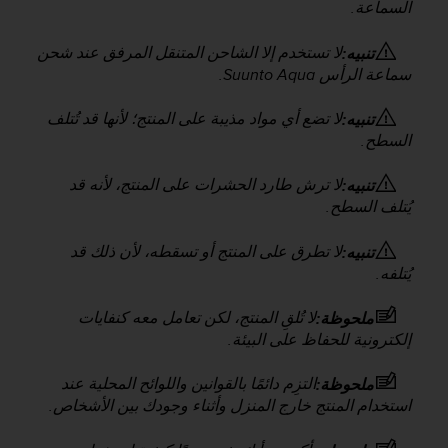
a
السماعة.
c
c
لا تستخدم إلا الشاحن المتنقل المرفق عند شحن
تنبيه:
e
سماعة الرأس
Suunto Aqua
.
s
s
لا تضع أي مواد مذيبة على المنتج؛ لأنها قد تُتلف
تنبيه:
i
السطح.
b
i
لا ترش طارد الحشرات على المنتج، لأنه قد
تنبيه:
l
i
يُتلف السطح.
t
é
لا تطرق على المنتج أو تسقطه، لأن ذلك قد
تنبيه:
d
يُتلفه.
u
c
لا تُلقِ المنتج، لكن تعامل معه كنفايات
ملحوظة:
o
إلكترونية للحفاظ على البيئة.
n
t
التزِم دائمًا بالقوانين واللوائح المحلية عند
ملحوظة:
e
استخدام المنتج خارج المنزل وأثناء وجودك بين الأشخاص.
n
u
W