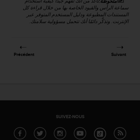
تأكد من أنك تفهم جيدًا كيفية استخدام
ملحوظة:
e
سماعة الرأس والقيود الخاصة بها من خلال قراءة كل
b
المستندات المطبوعة ودليل المستخدم المتوفر عبر
(
الإنترنت. وتذكَّر دائمًا أنك تتحمل مسؤولية سلامتك.
W
e
b
C
o
Précédent
Suivant
n
t
e
n
t
A
c
c
e
s
SUIVEZ-NOUS
s
i
b
i