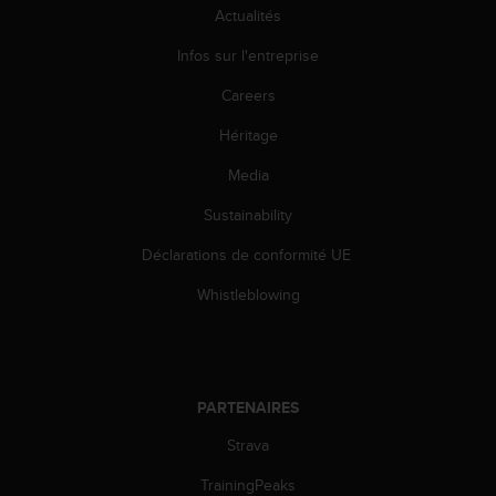
o
Actualités
r
Infos sur l'entreprise
m
i
Careers
t
é
Héritage
a
u
Media
x
a
Sustainability
u
Déclarations de conformité UE
t
r
Whistleblowing
e
s
n
o
r
PARTENAIRES
m
e
Strava
s
d
TrainingPeaks