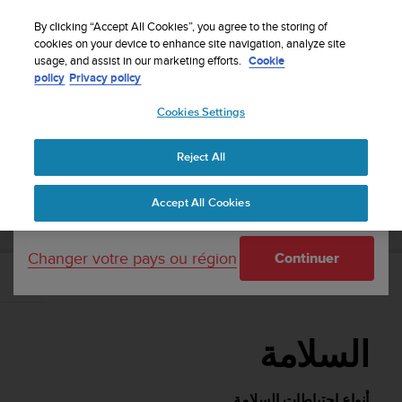
S
Inscrivez-vous à la newsletter et obtenez 5% de
u
By clicking “Accept All Cookies”, you agree to the storing of
remise
| Retours faciles
u
cookies on your device to enhance site navigation, analyze site
Votre pays ou région :
usage, and assist in our marketing efforts.
Cookie
n
policy
Privacy policy
t
o
Cookies Settings
United States
s
'
دليل المستخدم
Suunto Aqua
Assistance
Accueil
e
Reject All
Currency: $ (USD)
n
g
Shipping only to United States
SUUNTO AQUA دليل المستخدم
Accept All Cookies
a
g
e
Changer votre pays ou région
Continuer
à
a
السلامة
m
e
n
السلامة
e
r
c
أنواع احتياطات السلامة