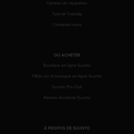
0
Centres de réparation
a
i
Tutorial Tuesday
n
s
Contactez-nous
i
q
u
'
à
OÙ ACHETER
a
Boutique en ligne Suunto
s
s
FAQs sur la boutique en ligne Suunto
u
r
Suunto Pro Club
e
r
Remise étudiante Suunto
s
a
c
o
n
À PROPOS DE SUUNTO
f