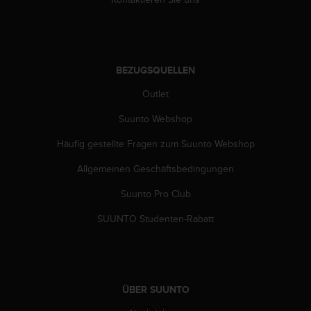
G
)
2
.
0
BEZUGSQUELLEN
s
Outlet
o
w
Suunto Webshop
i
e
Häufig gestellte Fragen zum Suunto Webshop
d
e
Allgemeinen Geschäftsbedingungen
r
E
Suunto Pro Club
r
SUUNTO Studenten-Rabatt
f
ü
l
l
u
ÜBER SUUNTO
n
g