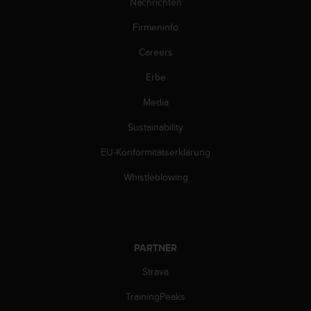
Nachrichten
w
e
Firmeninfo
i
t
Careers
e
r
Erbe
e
Media
r
Z
Sustainability
u
g
EU-Konformitätserklärung
ä
n
Whistleblowing
g
l
i
c
h
PARTNER
k
e
Strava
i
TrainingPeaks
t