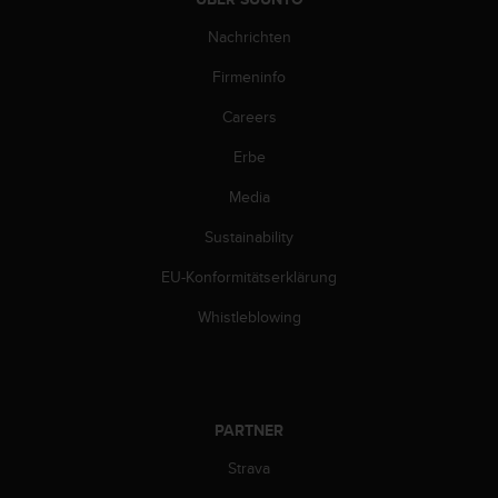
w
e
Nachrichten
i
Firmeninfo
t
e
Careers
r
e
Erbe
r
Z
Media
u
g
Sustainability
ä
EU-Konformitätserklärung
n
g
Whistleblowing
l
i
c
h
k
PARTNER
e
i
Strava
t