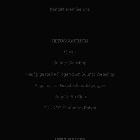
G
Kontaktieren Sie uns
)
2
.
0
s
BEZUGSQUELLEN
o
w
Outlet
i
e
Suunto Webshop
d
Häufig gestellte Fragen zum Suunto Webshop
e
r
Allgemeinen Geschäftsbedingungen
E
r
Suunto Pro Club
f
ü
SUUNTO Studenten-Rabatt
l
l
u
n
g
ÜBER SUUNTO