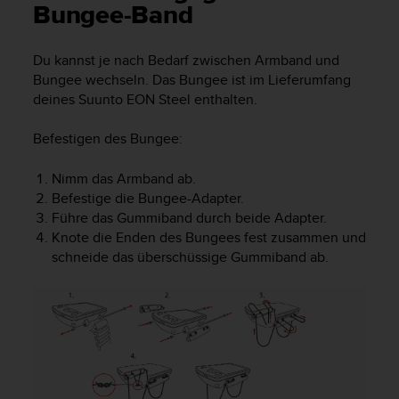
i
Bungee-Band
t
ä
t
Du kannst je nach Bedarf zwischen Armband und
s
Bungee wechseln. Das Bungee ist im Lieferumfang
s
deines
Suunto EON Steel
enthalten.
t
u
Befestigen des Bungee:
f
e
Nimm das Armband ab.
A
Befestige die Bungee-Adapter.
A
d
Führe das Gummiband durch beide Adapter.
i
Knote die Enden des Bungees fest zusammen und
e
schneide das überschüssige Gummiband ab.
s
e
r
W
e
b
s
i