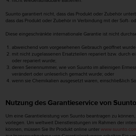
nicht wiederaufladbare Batterien.
Suunto garantiert nicht, dass das Produkt oder Zubehör unterb
dass das Produkt oder Zubehör in Verbindung mit der Soft- o
Diese eingeschränkte internationale Garantie ist nicht durch
abweichend vom vorgesehenen Gebrauch geöffnet wurde
mit nicht zugelassenen Ersatzteilen repariert bzw. durch e
oder repariert wurde;
deren Seriennummer, wie von Suunto im alleinigen Ermessen
verändert oder unleserlich gemacht wurde; oder
wenn sie Chemikalien ausgesetzt waren, einschließlich So
Nutzung des Garantieservice von Suunt
Um eine Garantieleistung von Suunto beantragen zu können
vorlegen. Um weltweit Dienstleistungen im Rahmen der inte
können, müssen Sie Ihr Produkt online unter
www.suunto.com
zur Inanspruchnahme von Garantieleistungen erhalten Sie un