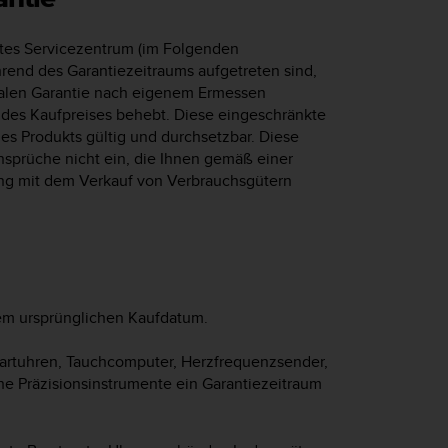
ertes Servicezentrum (im Folgenden
hrend des Garantiezeitraums aufgetreten sind,
alen Garantie nach eigenem Ermessen
ng des Kaufpreises behebt. Diese eingeschränkte
es Produkts gültig und durchsetzbar. Diese
nsprüche nicht ein, die Ihnen gemäß einer
ng mit dem Verkauf von Verbrauchsgütern
 dem ursprünglichen Kaufdatum.
Smartuhren, Tauchcomputer, Herzfrequenzsender,
 Präzisionsinstrumente ein Garantiezeitraum