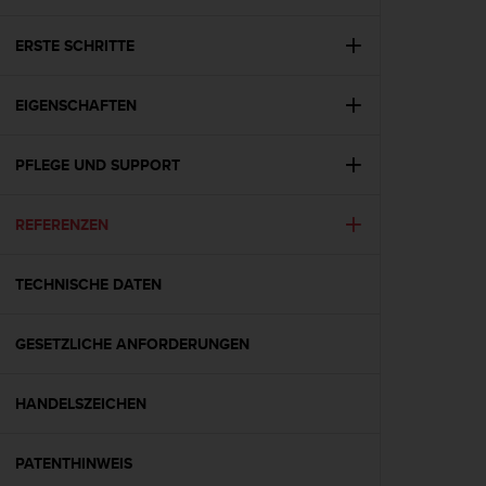
i
t
ä
ERSTE SCHRITTE
t
s
EIGENSCHAFTEN
s
t
u
PFLEGE UND SUPPORT
f
e
A
REFERENZEN
A
d
i
TECHNISCHE DATEN
e
s
GESETZLICHE ANFORDERUNGEN
e
r
W
HANDELSZEICHEN
e
b
s
PATENTHINWEIS
i