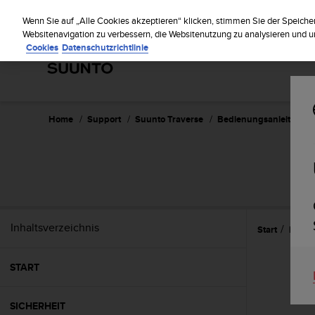
S
Regist
u
Wenn Sie auf „Alle Cookies akzeptieren“ klicken, stimmen Sie der Speiche
u
Websitenavigation zu verbessern, die Websitenutzung zu analysieren und
Cookies
Datenschutzrichtlinie
n
t
o
s
t
r
Home
Support
Suunto Traverse
Bedienungsanleitung - 
e
b
t
d
i
e
K
Inhaltsverzeichnis
Start
Refer
o
n
f
START
o
r
m
SICHERHEIT