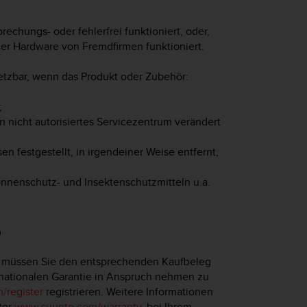
rechungs- oder fehlerfrei funktioniert, oder,
der Hardware von Fremdfirmen funktioniert.
setzbar, wenn das Produkt oder Zubehör:
;
in nicht autorisiertes Servicezentrum verändert
 festgestellt, in irgendeiner Weise entfernt,
nnenschutz- und Insektenschutzmitteln u.a.
o
, müssen Sie den entsprechenden Kaufbeleg
rnationalen Garantie in Anspruch nehmen zu
/register
registrieren. Weitere Informationen
ter
www.suunto.com/warranty
, bei Ihrem