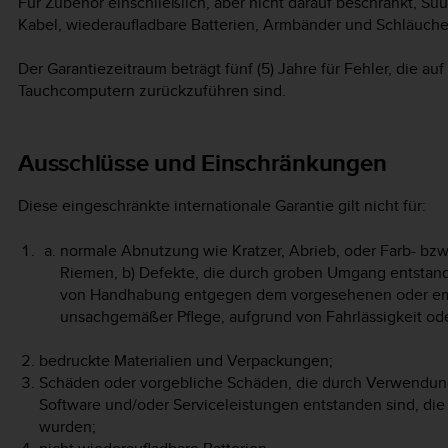
Für Zubehör einschließlich, aber nicht darauf beschränkt, S
Kabel, wiederaufladbare Batterien, Armbänder und Schläuche, 
Der Garantiezeitraum beträgt fünf (5) Jahre für Fehler, die a
Tauchcomputern zurückzuführen sind.
Ausschlüsse und Einschränkungen
Diese eingeschränkte internationale Garantie gilt nicht für:
normale Abnutzung wie Kratzer, Abrieb, oder Farb- bzw
Riemen, b) Defekte, die durch groben Umgang entstand
von Handhabung entgegen dem vorgesehenen oder e
unsachgemäßer Pflege, aufgrund von Fahrlässigkeit ode
bedruckte Materialien und Verpackungen;
Schäden oder vorgebliche Schäden, die durch Verwendung
Software und/oder Serviceleistungen entstanden sind, die 
wurden;