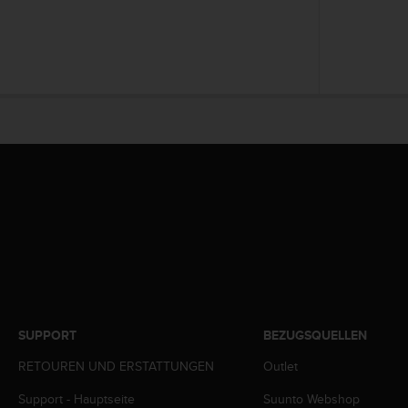
w
e
i
t
e
r
e
r
Z
u
g
ä
n
g
l
i
c
h
SUPPORT
BEZUGSQUELLEN
k
e
RETOUREN UND ERSTATTUNGEN
Outlet
i
t
Support - Hauptseite
Suunto Webshop