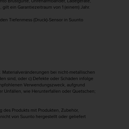
uunto Brustgurte, Uhrenarmbänder, Ladegeräte,
gilt ein Garantiezeitraum von 1 (einem) Jahr.
uf den Tiefenmess (Druck)-Sensor in Suunto
. Materialveränderungen bei nicht-metallischen
en sind, oder c) Defekte oder Schäden infolge
mpfohlenen Verwendungszweck, aufgrund
r Unfällen, wie Herunterfallen oder Quetschen;
 des Produkts mit Produkten, Zubehör,
nicht von Suunto hergestellt oder geliefert