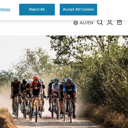
ns
ttings
Reject All
Accept All Cookies
AU/EN