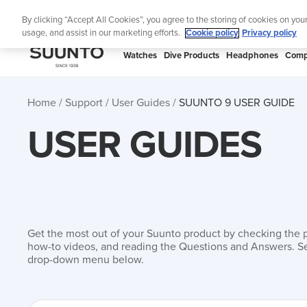
Skip
S
By clicking “Accept All Cookies”, you agree to the storing of cookies on you
to
usage, and assist in our marketing efforts.
Cookie policy
Privacy policy
content
SUUNTO
Watches
Dive Products
Headphones
Comp
APAC
Home
Support
User Guides
SUUNTO 9 USER GUIDE
USER GUIDES
Get the most out of your Suunto product by checking the 
how-to videos, and reading the Questions and Answers. Se
drop-down menu below.