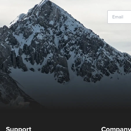
Support
Compan