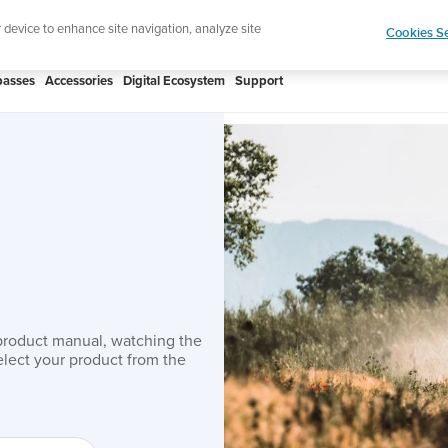
ign up for the newsletter and get 5% off
| Free retur
r device to enhance site navigation, analyze site
Cookies Se
asses
Accessories
Digital Ecosystem
Support
product manual, watching the
lect your product from the