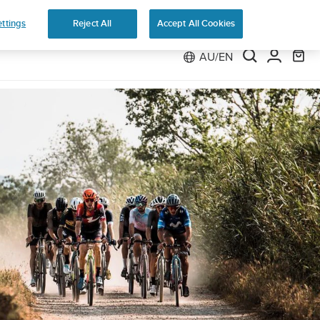
ns
ttings
Reject All
Accept All Cookies
AU/EN