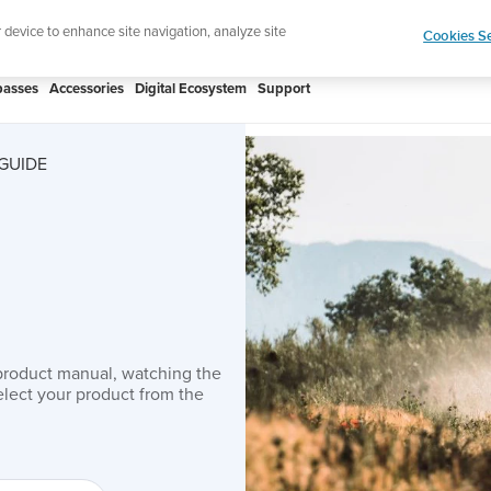
ign up for the newsletter and get 5% off
| Free retur
r device to enhance site navigation, analyze site
Cookies Se
asses
Accessories
Digital Ecosystem
Support
GUIDE
product manual, watching the
lect your product from the