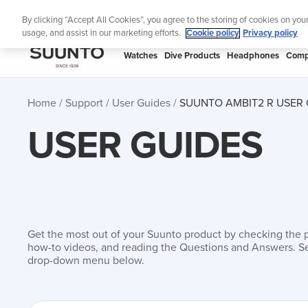
Skip
S
By clicking “Accept All Cookies”, you agree to the storing of cookies on you
to
usage, and assist in our marketing efforts.
Cookie policy
Privacy policy
content
SUUNTO
Watches
Dive Products
Headphones
Comp
APAC
Home
Support
User Guides
SUUNTO AMBIT2 R USER 
USER GUIDES
Get the most out of your Suunto product by checking the 
how-to videos, and reading the Questions and Answers. Se
drop-down menu below.