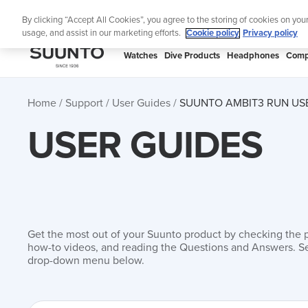
Skip
Th
By clicking “Accept All Cookies”, you agree to the storing of cookies on you
to
usage, and assist in our marketing efforts.
Cookie policy
Privacy policy
content
SUUNTO
Watches
Dive Products
Headphones
Comp
APAC
Home
Support
User Guides
SUUNTO AMBIT3 RUN US
USER GUIDES
Get the most out of your Suunto product by checking the 
how-to videos, and reading the Questions and Answers. Se
drop-down menu below.