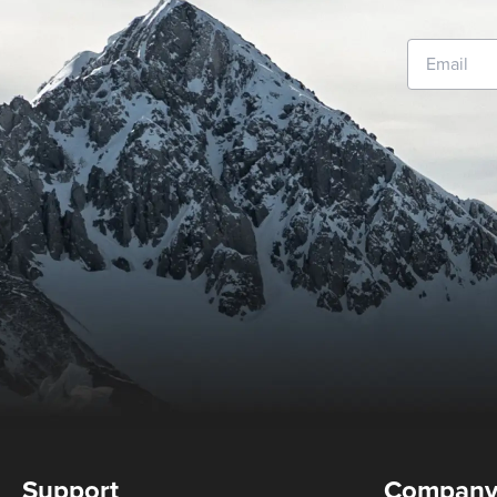
Support
Compan