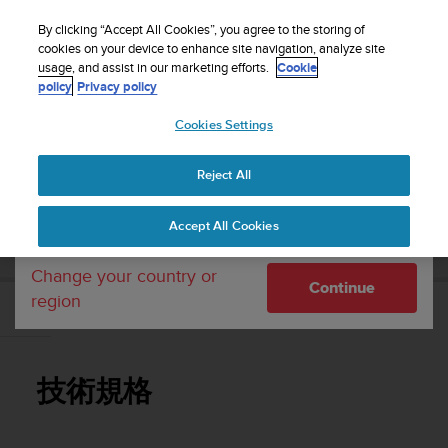
S
P
Sign up for the newsletter and get 5% off
🔺Suunto Core 2 | ABC Outdoor Watch Built for
| Easy
⏸
u
By clicking “Accept All Cookies”, you agree to the storing of
a
Adventure.
returns
Pre-order
u
cookies on your device to enhance site navigation, analyze site
u
Your country or region:
usage, and assist in our marketing efforts.
Cookie
n
s
policy
Privacy policy
t
e
o
Cookies Settings
United States
i
s
Home
Support
Suunto Ambit3 Run
使用者指南 - 2.5
c
Reject All
Currency: $ (USD)
o
m
Shipping only to United States
SUUNTO AMBIT3 RUN 使用者指南 - 2.5
Accept All Cookies
m
i
t
Change your country or
Continue
t
region
e
技術規格
d
t
o
技術規格
a
c
h