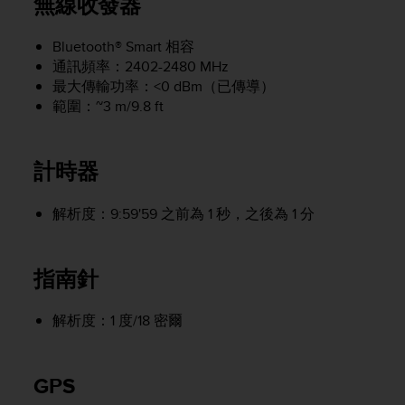
無線收發器
e
f
Bluetooth® Smart 相容
o
通訊頻率：2402-2480 MHz
r
t
最大傳輸功率：<0 dBm（已傳導）
h
範圍：~3 m/9.8 ft
i
s
w
計時器
e
b
s
解析度：9:59'59 之前為 1 秒，之後為 1 分
i
t
e
指南針
i
n
解析度：1 度/18 密爾
c
o
n
f
GPS
o