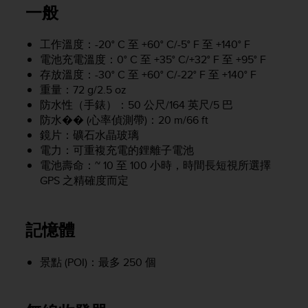
i
一般
e
v
i
工作溫度：-20° C 至 +60° C/-5° F 至 +140° F
n
電池充電溫度：0° C 至 +35° C/+32° F 至 +95° F
g
存放溫度：-30° C 至 +60° C/-22° F 至 +140° F
L
重量：72 g/2.5 oz
e
防水性（手錶）：50 公尺/164 英尺/5 巴
v
防水�� (心率偵測帶)：20 m/66 ft
e
鏡片：礦石水晶玻璃
l
電力：可重複充電的鋰離子電池
A
電池壽命：~ 10 至 100 小時，時間長短視所選擇
A
c
GPS 之精確度而定
o
n
f
記憶體
o
r
景點 (POI)：最多 250 個
m
a
n
c