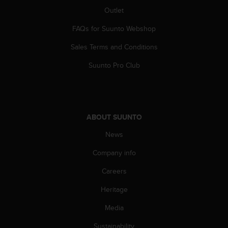
c
Outlet
o
m
FAQs for Suunto Webshop
p
l
Sales Terms and Conditions
i
a
Suunto Pro Club
n
c
e
w
i
ABOUT SUUNTO
t
h
News
o
Company info
t
h
Careers
e
r
Heritage
a
c
Media
c
e
Sustainability