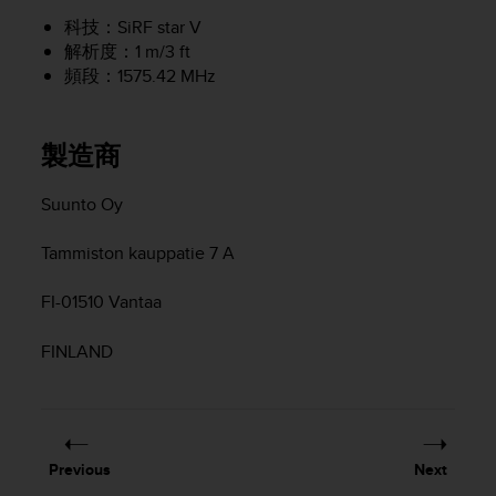
r
科技：SiRF star V
m
a
解析度：1 m/3 ft
n
頻段：1575.42 MHz
c
e
w
製造商
i
t
Suunto Oy
h
t
h
Tammiston kauppatie 7 A
e
W
FI-01510 Vantaa
e
b
FINLAND
C
o
n
t
e
Previous
Next
n
t