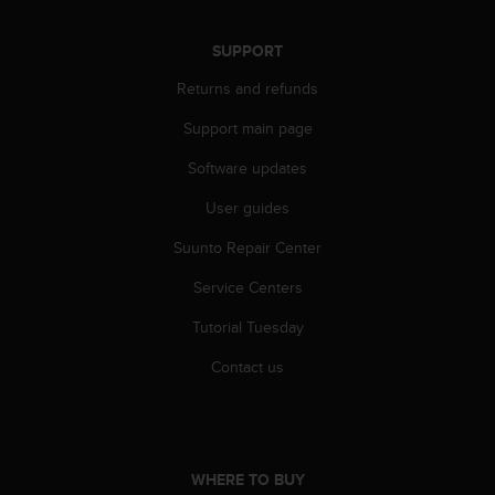
s
(
SUPPORT
W
C
Returns and refunds
A
G
Support main page
)
2
Software updates
.
User guides
0
a
Suunto Repair Center
n
d
Service Centers
a
c
Tutorial Tuesday
h
i
Contact us
e
v
i
n
g
WHERE TO BUY