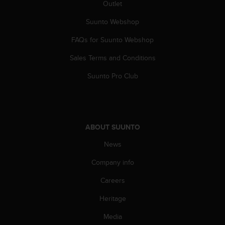
Outlet
A
c
Suunto Webshop
c
e
FAQs for Suunto Webshop
s
Sales Terms and Conditions
s
i
Suunto Pro Club
b
i
l
i
t
ABOUT SUUNTO
y
G
News
u
i
Company info
d
e
Careers
l
Heritage
i
n
Media
e