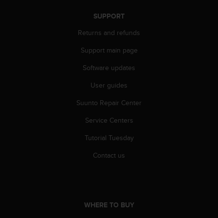
r
m
SUPPORT
a
n
Returns and refunds
c
Support main page
e
w
Software updates
i
t
User guides
h
t
Suunto Repair Center
h
e
Service Centers
W
Tutorial Tuesday
e
b
Contact us
C
o
n
t
e
WHERE TO BUY
n
t