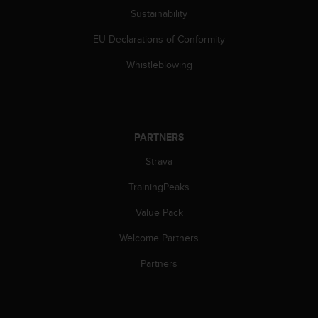
s
Sustainability
(
W
EU Declarations of Conformity
C
A
Whistleblowing
G
)
2
.
0
PARTNERS
a
Strava
n
d
TrainingPeaks
a
c
Value Pack
h
i
Welcome Partners
e
v
Partners
i
n
g