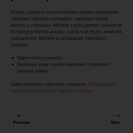
i
e
Pomocí aplikace Suunto můžete snadno přizpůsobit
v
nastavení zařízení a potápění, například režimy
i
n
ponoru a zobrazení. Můžete s jeho pomocí vytvořit až
g
10 různých režimů ponoru, každý s až čtyřmi vlastními
L
zobrazeními. Můžete si přizpůsobit následující
e
položky:
v
e
Název režimu ponoru
l
Nastavení (např. osobní nastavení, zobrazení,
A
plynové směsi)
A
c
o
Další informace naleznete v kapitole
Přizpůsobení
n
režimů ponoru pomocí aplikace Suunto
.
f
o
r
m
a
Previous
Next
n
c