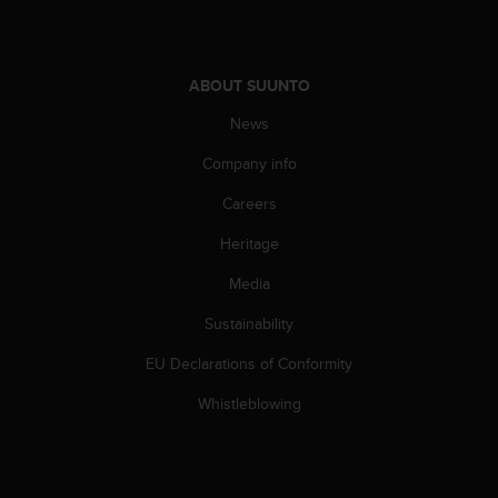
c
o
m
p
ABOUT SUUNTO
l
i
News
a
n
Company info
c
e
Careers
w
Heritage
i
t
Media
h
o
Sustainability
t
h
EU Declarations of Conformity
e
r
Whistleblowing
a
c
c
e