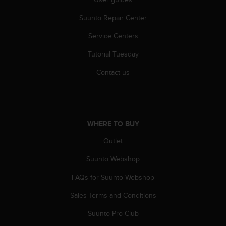
s
(
Suunto Repair Center
W
C
Service Centers
A
Tutorial Tuesday
G
)
Contact us
2
.
0
a
n
WHERE TO BUY
d
a
Outlet
c
h
Suunto Webshop
i
e
FAQs for Suunto Webshop
v
Sales Terms and Conditions
i
n
Suunto Pro Club
g