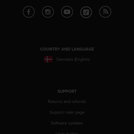
A
c
c
e
s
s
i
b
COUNTRY AND LANGUAGE
i
l
Denmark (English)
i
t
y
G
u
SUPPORT
i
d
Returns and refunds
e
Support main page
l
i
Software updates
n
e
User guides