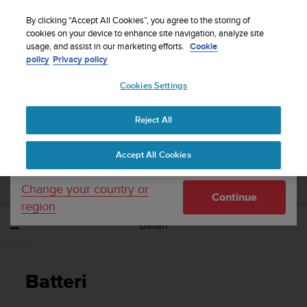
S
Sign up for the newsletter and get 5% off
| Free
u
By clicking “Accept All Cookies”, you agree to the storing of
returns
u
cookies on your device to enhance site navigation, analyze site
Your country or region:
usage, and assist in our marketing efforts.
Cookie
n
policy
Privacy policy
t
o
Cookies Settings
United States
i
s
Home
Support
Suunto EON Steel Black
Brugervejledning 3.0
c
Reject All
Currency: $ (USD)
o
m
Shipping only to United States
SUUNTO EON STEEL BLACK
Accept All Cookies
m
BRUGERVEJLEDNING 3.0
i
t
Change your country or
Continue
t
region
e
Batteri
d
t
o
a
Batteri
c
h