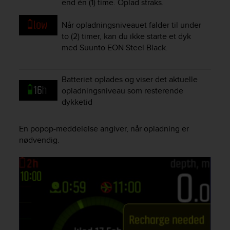
end én (1) time. Oplad straks.
e
f
Når opladningsniveauet falder til under
o
to (2) timer, kan du ikke starte et dyk
r
med
Suunto EON Steel Black
.
t
h
i
Batteriet oplades og viser det aktuelle
s
w
opladningsniveau som resterende
e
dykketid
b
s
En popop-meddelelse angiver, når opladning er
i
nødvendig.
t
e
i
n
c
o
n
f
o