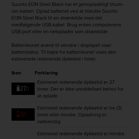
i
Suunto EON Steel Black
har et genopladeligt litium-
e
ion-batteri. Oplad batteriet ved at tilslutte
Suunto
v
EON Steel Black
til en strømkilde med det
i
medfølgende USB-kabel. Brug enten computerens
n
USB-port eller en netoplader som strømkilde.
g
L
e
Batteriikonet øverst til venstre i displayet viser
v
batteristatus. Til højre for batteriikonet vises den
e
estimerede resterende dykketid i timer.
l
A
Ikon
Forklaring
A
c
Estimeret resterende dykketid er 27
o
timer. Der er ikke umiddelbart behov for
n
at oplade
f
o
Estimeret resterende dykketid er tre (3)
r
timer eller mindre. Opladning er
m
nødvendig
a
n
Estimeret resterende dykketid er mindre
c