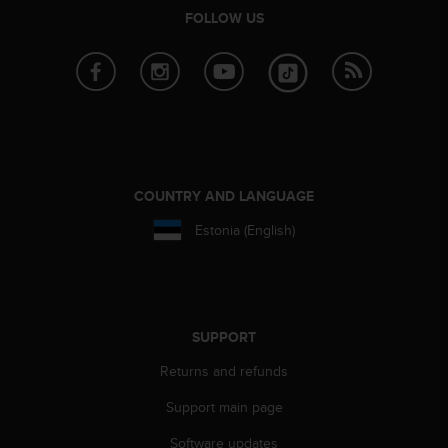
r
FOLLOW US
m
a
n
c
e
w
i
t
h
COUNTRY AND LANGUAGE
t
h
Estonia (English)
e
W
e
b
C
SUPPORT
o
n
Returns and refunds
t
e
Support main page
n
Software updates
t