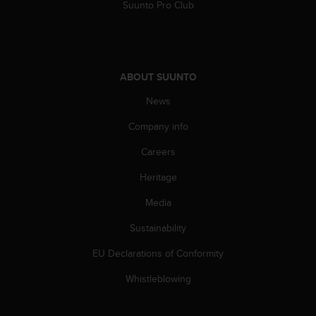
Suunto Pro Club
s
(
W
C
A
G
ABOUT SUUNTO
)
News
2
.
Company info
0
a
Careers
n
d
Heritage
a
Media
c
h
Sustainability
i
e
EU Declarations of Conformity
v
i
Whistleblowing
n
g