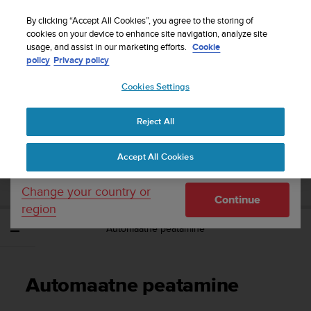
S
Sign up for the newsletter and get 5% off
| Free
u
By clicking “Accept All Cookies”, you agree to the storing of
returns
u
cookies on your device to enhance site navigation, analyze site
Your country or region:
usage, and assist in our marketing efforts.
Cookie
n
policy
Privacy policy
t
o
Cookies Settings
United States
i
s
Home
Support
Suunto Ambit3 Sport
Kasutusjuhend - 2.5
c
Reject All
Currency: $ (USD)
o
m
Shipping only to United States
SUUNTO AMBIT3 SPORT
Accept All Cookies
m
KASUTUSJUHEND - 2.5
i
t
Change your country or
Continue
t
region
e
Automaatne peatamine
d
t
o
a
Automaatne peatamine
c
h