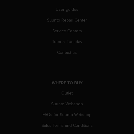
A
User guides
c
c
Suunto Repair Center
e
s
Service Centers
s
i
Tutorial Tuesday
b
Contact us
i
l
i
t
y
G
WHERE TO BUY
u
Outlet
i
d
Suunto Webshop
e
l
FAQs for Suunto Webshop
i
n
Sales Terms and Conditions
e