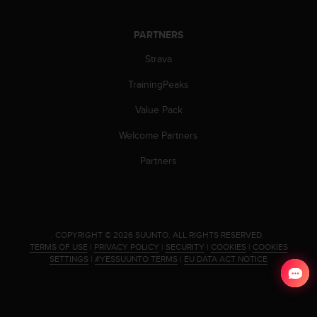
c
o
m
PARTNERS
p
l
Strava
i
TrainingPeaks
a
n
Value Pack
c
e
Welcome Partners
w
i
Partners
t
h
o
t
h
.
COPYRIGHT © 2026 SUUNTO.
ALL RIGHTS RESERVED.
e
TERMS OF USE
|
PRIVACY POLICY
|
SECURITY
|
COOKIES
|
COOKIES
r
SETTINGS
|
#YESSUUNTO TERMS
|
EU DATA ACT NOTICE
a
c
c
e