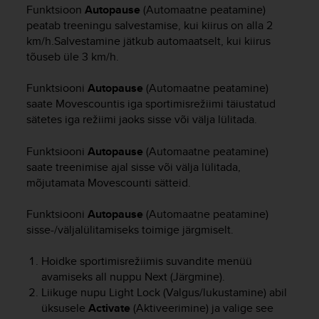
i
Funktsioon
Autopause
(Automaatne peatamine)
e
peatab treeningu salvestamise, kui kiirus on alla 2
v
km/h.Salvestamine jätkub automaatselt, kui kiirus
i
tõuseb üle 3 km/h.
n
g
L
Funktsiooni
Autopause
(Automaatne peatamine)
e
saate Movescountis iga sportimisrežiimi täiustatud
v
sätetes iga režiimi jaoks sisse või välja lülitada.
e
l
Funktsiooni
Autopause
(Automaatne peatamine)
A
saate treenimise ajal sisse või välja lülitada,
A
mõjutamata Movescounti sätteid.
c
o
Funktsiooni
Autopause
(Automaatne peatamine)
n
f
sisse-/väljalülitamiseks toimige järgmiselt.
o
r
Hoidke sportimisrežiimis suvandite menüü
m
avamiseks all nuppu
Next
(Järgmine).
a
Liikuge nupu
Light Lock
(Valgus/lukustamine) abil
n
üksusele
Activate
(Aktiveerimine) ja valige see
c