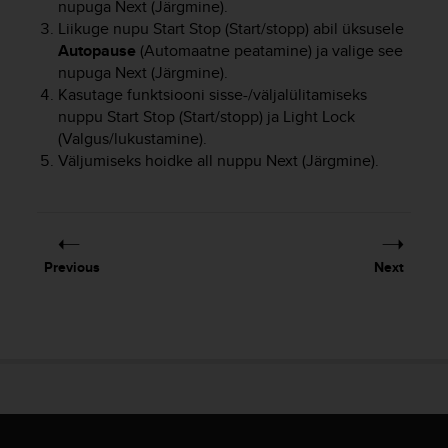
nupuga
Next
(Järgmine).
e
Liikuge nupu
Start Stop
(Start/stopp) abil üksusele
f
Autopause
(Automaatne peatamine) ja valige see
o
nupuga
Next
(Järgmine).
r
t
Kasutage funktsiooni sisse-/väljalülitamiseks
h
nuppu
Start Stop
(Start/stopp) ja
Light Lock
i
(Valgus/lukustamine).
s
Väljumiseks hoidke all nuppu
Next
(Järgmine).
w
e
b
s
i
Previous
Next
t
e
i
n
c
o
n
f
o