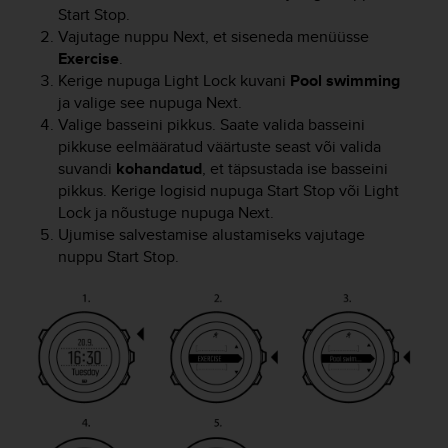
e
Start Stop
.
f
Vajutage nuppu
Next
, et siseneda menüüsse
o
Exercise
.
r
Kerige nupuga
Light Lock
kuvani
Pool swimming
t
ja valige see nupuga
Next
.
h
Valige basseini pikkus. Saate valida basseini
i
pikkuse eelmääratud väärtuste seast või valida
s
suvandi
kohandatud
, et täpsustada ise basseini
w
pikkus. Kerige logisid nupuga
Start Stop
või
Light
e
Lock
ja nõustuge nupuga
Next
.
b
s
Ujumise salvestamise alustamiseks vajutage
i
nuppu
Start Stop
.
t
e
i
n
c
o
n
f
o