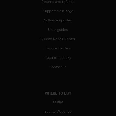
s
Returns and refunds
u
e
Support main page
s
Software updates
a
c
User guides
c
e
Suunto Repair Center
s
s
Service Centers
i
n
Tutorial Tuesday
g
Contact us
i
n
f
o
r
WHERE TO BUY
m
a
Outlet
t
i
Suunto Webshop
o