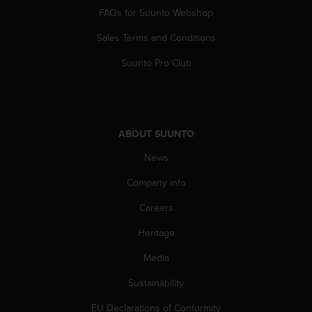
n
FAQs for Suunto Webshop
o
n
Sales Terms and Conditions
t
Suunto Pro Club
h
i
s
w
e
ABOUT SUUNTO
b
s
News
i
t
Company info
e
.
Careers
Heritage
Media
Sustainability
EU Declarations of Conformity