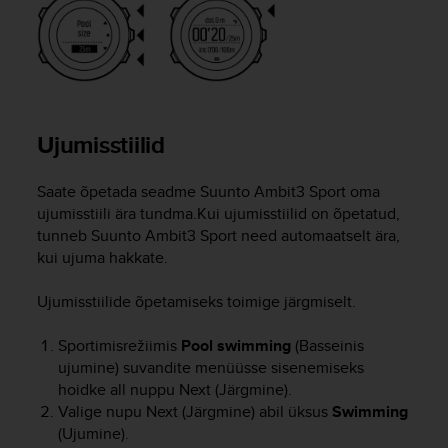
r
m
a
n
c
e
w
Ujumisstiilid
i
t
h
Saate õpetada seadme
Suunto Ambit3 Sport
oma
t
ujumisstiili ära tundma.Kui ujumisstiilid on õpetatud,
h
tunneb
Suunto Ambit3 Sport
need automaatselt ära,
e
kui ujuma hakkate.
W
e
Ujumisstiilide õpetamiseks toimige järgmiselt.
b
C
Sportimisrežiimis
Pool swimming
(Basseinis
o
n
ujumine) suvandite menüüsse sisenemiseks
t
hoidke all nuppu
Next
(Järgmine).
e
Valige nupu
Next
(Järgmine) abil üksus
Swimming
n
(Ujumine).
t