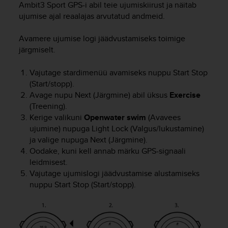
a
Ambit3 Sport
GPS-i abil teie ujumiskiirust ja näitab
s
ujumise ajal reaalajas arvutatud andmeid.
e
c
Avamere ujumise logi jäädvustamiseks toimige
o
järgmiselt.
n
t
Vajutage stardimenüü avamiseks nuppu
Start Stop
a
(Start/stopp).
c
Avage nupu
Next
(Järgmine) abil üksus
Exercise
t
C
(Treening).
u
Kerige valikuni
Openwater swim
(Avavees
s
ujumine) nupuga
Light Lock
(Valgus/lukustamine)
t
ja valige nupuga
Next
(Järgmine).
o
Oodake, kuni kell annab märku GPS-signaali
m
leidmisest.
e
Vajutage ujumislogi jäädvustamise alustamiseks
r
nuppu
Start Stop
(Start/stopp).
S
e
r
v
i