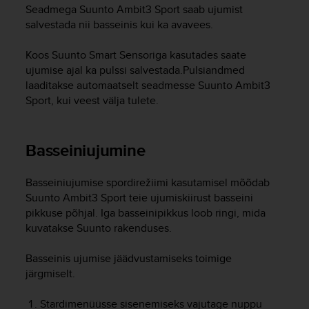
i
Seadmega
Suunto Ambit3 Sport
saab ujumist
e
salvestada nii basseinis kui ka avavees.
v
i
Koos Suunto Smart Sensoriga kasutades saate
n
ujumise ajal ka pulssi salvestada.Pulsiandmed
g
L
laaditakse automaatselt seadmesse
Suunto Ambit3
e
Sport
, kui veest välja tulete.
v
e
l
Basseiniujumine
A
A
c
Basseiniujumise spordirežiimi kasutamisel mõõdab
o
Suunto Ambit3 Sport
teie ujumiskiirust basseini
n
pikkuse põhjal. Iga basseinipikkus loob ringi, mida
f
kuvatakse Suunto rakenduses.
o
r
Basseinis ujumise jäädvustamiseks toimige
m
järgmiselt.
a
n
Stardimenüüsse sisenemiseks vajutage nuppu
c