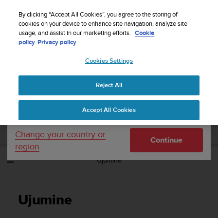
S
Sign up for the newsletter and get 5% off
| Free
u
By clicking “Accept All Cookies”, you agree to the storing of
returns
u
cookies on your device to enhance site navigation, analyze site
Your country or region:
usage, and assist in our marketing efforts.
Cookie
n
policy
Privacy policy
t
o
Cookies Settings
United States
i
s
Home
Support
Suunto Ambit3 Sport
Kasutusjuhend - 2.5
c
Reject All
Currency: $ (USD)
o
m
Shipping only to United States
SUUNTO AMBIT3 SPORT
Accept All Cookies
m
KASUTUSJUHEND - 2.5
i
t
Change your country or
Continue
t
region
e
Ujumine
d
t
o
a
Ujumine
c
h