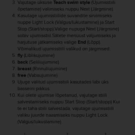
Vajutage üksuse
Teach swim style
(Ujumisstiili
A
õpetamine) valimiseks nuppu
Next
(Järgmine).
c
Kasutage ujumisstiilide suvandite sirvimiseks
c
nuppe
Light Lock
(Valgus/lukustamine) ja
Start
e
Stop
(Start/stopp).Valige nupuga
Next
(Järgmine)
s
sobiv ujumisstiil.Sätete menüüst väljumiseks ja
s
i
harjutuse jätkamiseks valige
End
(Lõpp).
b
Võimalikud ujumisstiili valikud on järgmised:
i
fly
(Liblikujumine)
l
back
(Seliliujumine)
i
breast
(Rinnuliujumine)
t
free
(Vabaujumine)
y
Ujuge valitud ujumisstiili kasutades läbi üks
G
basseini pikkus.
u
Kui olete ujumise lõpetanud, vajutage stiili
i
salvestamiseks nuppu
Start Stop
(Start/stopp).Kui
d
e
te ei taha stiili salvestada, vajutage ujumisstiili
l
valiku juurde naasmiseks nuppu
Light Lock
i
(Valgus/lukustamine).
n
e