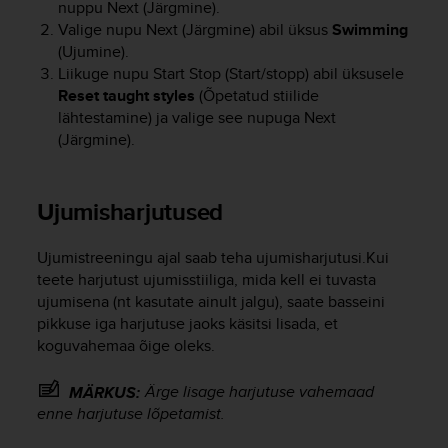
c
nuppu
Next
(Järgmine).
o
Valige nupu
Next
(Järgmine) abil üksus
Swimming
m
(Ujumine).
p
Liikuge nupu
Start Stop
(Start/stopp) abil üksusele
l
Reset taught styles
(Õpetatud stiilide
i
lähtestamine) ja valige see nupuga
Next
a
(Järgmine).
n
c
e
w
Ujumisharjutused
i
t
Ujumistreeningu ajal saab teha ujumisharjutusi.Kui
h
teete harjutust ujumisstiiliga, mida kell ei tuvasta
o
ujumisena (nt kasutate ainult jalgu), saate basseini
t
h
pikkuse iga harjutuse jaoks käsitsi lisada, et
e
koguvahemaa õige oleks.
r
a
Ärge lisage harjutuse vahemaad
MÄRKUS:
c
enne harjutuse lõpetamist.
c
e