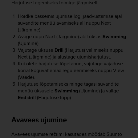
Harjutuse tegemiseks toimige järgmiselt.
s
s
Hoidke basseinis ujumise logi jäädvustamise ajal
i
b
suvandite menüü avamiseks all nuppu
Next
i
(Järgmine).
l
Avage nupu
Next
(Järgmine) abil üksus
Swimming
i
(Ujumine).
t
Vajutage üksuse
Drill
(Harjutus) valimiseks nuppu
y
Next
(Järgmine) ja alustage ujumisharjutust.
s
Kui olete harjutuse lõpetanud, vajutage vajaduse
t
korral koguvahemaa reguleerimiseks nuppu
View
a
(Vaade).
n
Harjutuse lõpetamiseks minge tagasi suvandite
d
a
menüü üksusele
Swimming
(Ujumine) ja valige
r
End drill
(Harjutuse lõpp).
d
s
.
Avavees ujumine
P
l
e
Avavees ujumise režiimi kasutades mõõdab
Suunto