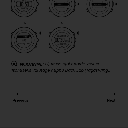
c
e
a
t
U
S
A
+
1
8
5
Ujumise ajal ringide käsitsi
NÕUANNE:
5
lisamiseks vajutage nuppu
Back Lap
(Tagasi/ring).
2
5
8
0
9
Previous
Next
0
0
(
t
o