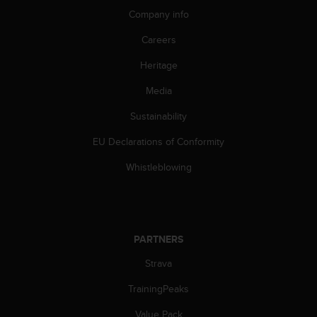
c
Company info
o
m
Careers
p
l
Heritage
i
a
Media
n
c
Sustainability
e
EU Declarations of Conformity
w
i
Whistleblowing
t
h
o
t
h
PARTNERS
e
r
Strava
a
c
TrainingPeaks
c
e
Value Pack