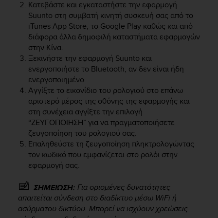
Κατεβάστε και εγκαταστήστε την εφαρμογή
e
Suunto στη συμβατή κινητή συσκευή σας από το
f
iTunes App Store, το Google Play καθώς και από
o
r
διάφορα άλλα δημοφιλή καταστήματα εφαρμογών
t
στην Κίνα.
h
Ξεκινήστε την εφαρμογή Suunto και
i
ενεργοποιήστε το Bluetooth, αν δεν είναι ήδη
s
ενεργοποιημένο.
w
Αγγίξτε το εικονίδιο του ρολογιού στο επάνω
e
αριστερό μέρος της οθόνης της εφαρμογής και
b
στη συνέχεια αγγίξτε την επιλογή
s
“ΖΕΥΓΟΠΟΙΗΣΗ” για να πραγματοποιήσετε
i
ζευγοποίηση του ρολογιού σας.
t
e
Επαληθεύστε τη ζευγοποίηση πληκτρολογώντας
i
τον κωδικό που εμφανίζεται στο ρολόι στην
n
εφαρμογή σας.
c
o
Για ορισμένες δυνατότητες
ΣΗΜΕΙΩΣΗ:
n
απαιτείται σύνδεση στο διαδίκτυο μέσω WiFi ή
f
ασύρματου δικτύου. Μπορεί να ισχύουν χρεώσεις
o