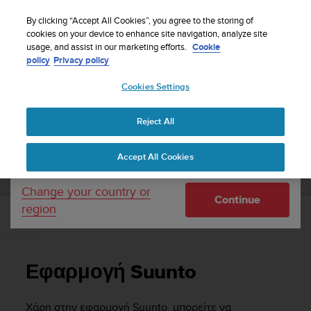
S
Sign up for the newsletter and get 5% off
| Free
u
By clicking “Accept All Cookies”, you agree to the storing of
returns
u
cookies on your device to enhance site navigation, analyze site
Your country or region:
usage, and assist in our marketing efforts.
Cookie
n
policy
Privacy policy
t
o
Cookies Settings
United States
i
s
Home
Support
Suunto 5
Οδηγός Χρήσης
c
Reject All
Currency: $ (USD)
o
m
Shipping only to United States
SUUNTO 5 ΟΔΗΓΌΣ ΧΡΉΣΗΣ
Accept All Cookies
m
i
t
Change your country or
Continue
t
region
e
Εφαρμογή Suunto
d
t
o
Εφαρμογή Suunto
a
c
h
Χάρη στην εφαρμογή Suunto, μπορείτε να