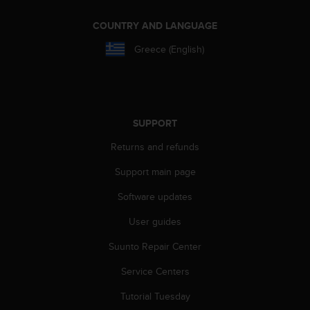
A
c
COUNTRY AND LANGUAGE
c
Greece (English)
e
s
s
i
b
i
SUPPORT
l
Returns and refunds
i
t
Support main page
y
G
Software updates
u
i
User guides
d
Suunto Repair Center
e
l
Service Centers
i
n
Tutorial Tuesday
e