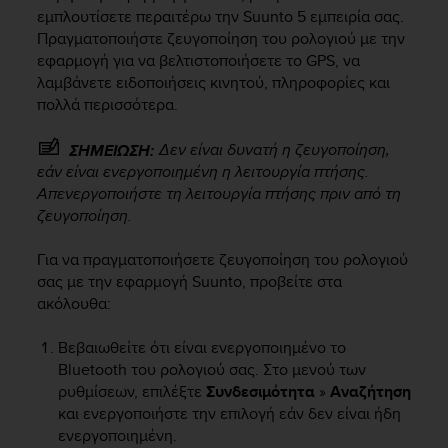
i
εμπλουτίσετε περαιτέρω την
Suunto 5
εμπειρία σας.
e
Πραγματοποιήστε ζευγοποίηση του ρολογιού με την
v
εφαρμογή για να βελτιστοποιήσετε το GPS, να
i
λαμβάνετε ειδοποιήσεις κινητού, πληροφορίες και
n
g
πολλά περισσότερα.
L
e
Δεν είναι δυνατή η ζευγοποίηση,
ΣΗΜΕΙΩΣΗ:
v
εάν είναι ενεργοποιημένη η λειτουργία πτήσης.
e
Απενεργοποιήστε τη λειτουργία πτήσης πριν από τη
l
ζευγοποίηση.
A
A
Για να πραγματοποιήσετε ζευγοποίηση του ρολογιού
c
σας με την εφαρμογή Suunto, προβείτε στα
o
n
ακόλουθα:
f
o
Βεβαιωθείτε ότι είναι ενεργοποιημένο το
r
Bluetooth του ρολογιού σας. Στο μενού των
m
ρυθμίσεων, επιλέξτε
Συνδεσιμότητα
»
Αναζήτηση
a
και ενεργοποιήστε την επιλογή εάν δεν είναι ήδη
n
ενεργοποιημένη.
c