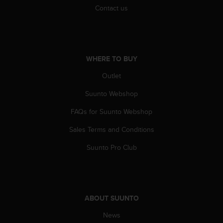
s
Contact us
(
W
C
A
G
WHERE TO BUY
)
2
Outlet
.
Suunto Webshop
0
a
FAQs for Suunto Webshop
n
d
Sales Terms and Conditions
a
c
Suunto Pro Club
h
i
e
v
i
ABOUT SUUNTO
n
g
News