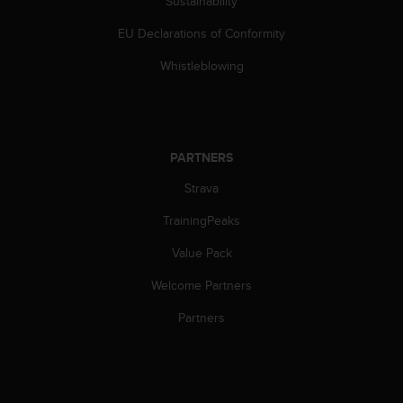
Sustainability
c
e
EU Declarations of Conformity
a
Whistleblowing
t
U
S
A
+
PARTNERS
1
8
Strava
5
5
TrainingPeaks
2
5
Value Pack
8
0
Welcome Partners
9
Partners
0
0
(
t
o