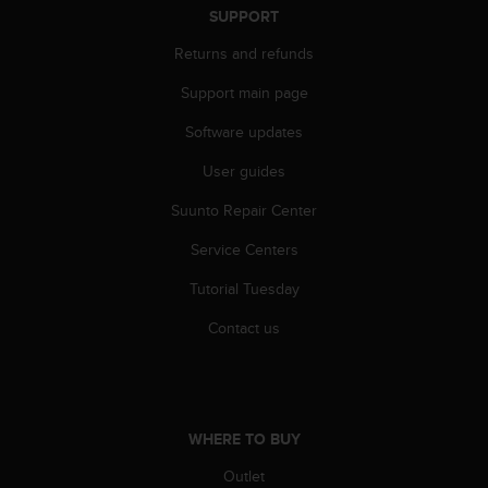
s
SUPPORT
s
Returns and refunds
i
b
Support main page
i
l
Software updates
i
t
User guides
y
s
Suunto Repair Center
t
Service Centers
a
n
Tutorial Tuesday
d
a
Contact us
r
d
s
.
P
WHERE TO BUY
l
e
Outlet