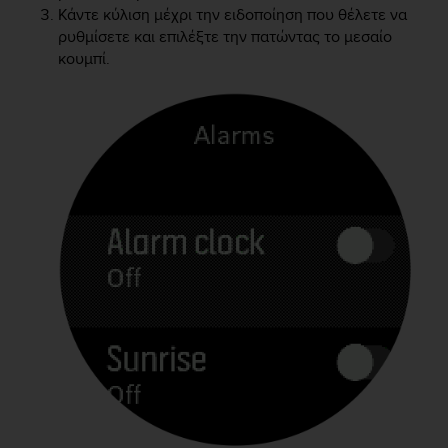
e
Κάντε κύλιση μέχρι την ειδοποίηση που θέλετε να
f
ρυθμίσετε και επιλέξτε την πατώντας το μεσαίο
o
κουμπί.
r
t
h
i
s
w
e
b
s
i
t
e
i
n
c
o
n
f
o