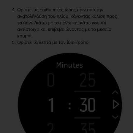
r
m
Ορίστε τις επιθυμητές ώρες πριν από την
a
ανατολή/δύση του ηλίου, κάνοντας κύλιση προς
n
τα πάνω/κάτω με το πάνω και κάτω κουμπί
c
αντίστοιχα και επιβεβαιώνοντας με το μεσαίο
e
κουμπί.
w
Ορίστε τα λεπτά με τον ίδιο τρόπο.
i
t
h
t
h
e
W
e
b
C
o
n
t
e
n
t