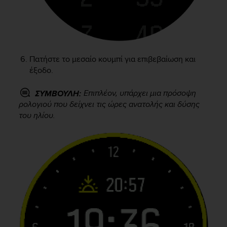
A
c
c
e
s
Πατήστε το μεσαίο κουμπί για επιβεβαίωση και
s
έξοδο.
i
b
i
Επιπλέον, υπάρχει μια πρόσοψη
ΣΥΜΒΟΥΛΗ:
l
ρολογιού που δείχνει τις ώρες ανατολής και δύσης
i
του ηλίου.
t
y
G
u
i
d
e
l
i
n
e