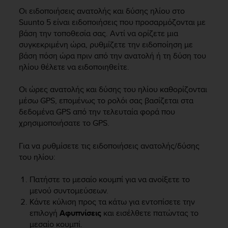
i
Οι ειδοποιήσεις ανατολής και δύσης ηλίου στο
e
v
Suunto 5
είναι ειδοποιήσεις που προσαρμόζονται με
i
βάση την τοποθεσία σας. Αντί να ορίζετε μια
n
συγκεκριμένη ώρα, ρυθμίζετε την ειδοποίηση με
g
βάση πόση ώρα πριν από την ανατολή ή τη δύση του
L
ηλίου θέλετε να ειδοποιηθείτε.
e
v
Οι ώρες ανατολής και δύσης του ηλίου καθορίζονται
e
μέσω GPS, επομένως το ρολόι σας βασίζεται στα
l
δεδομένα GPS από την τελευταία φορά που
A
χρησιμοποιήσατε το GPS.
A
c
o
Για να ρυθμίσετε τις ειδοποιήσεις ανατολής/δύσης
n
του ηλίου:
f
o
Πατήστε το μεσαίο κουμπί για να ανοίξετε το
r
μενού συντομεύσεων.
m
Κάντε κύλιση προς τα κάτω για εντοπίσετε την
a
επιλογή
Αφυπνίσεις
και εισέλθετε πατώντας το
n
μεσαίο κουμπί.
c