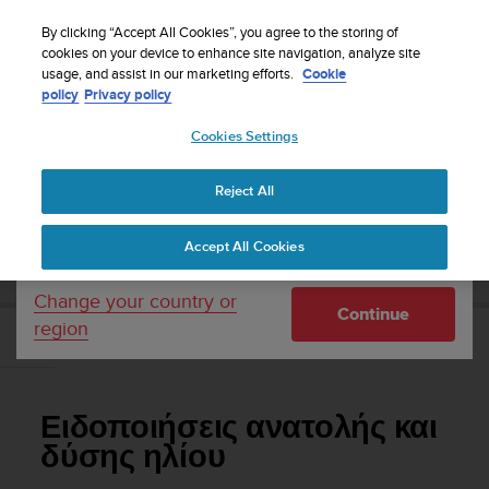
S
Sign up for the newsletter and get 5% off
| Free
u
By clicking “Accept All Cookies”, you agree to the storing of
returns
u
cookies on your device to enhance site navigation, analyze site
Your country or region:
usage, and assist in our marketing efforts.
Cookie
n
policy
Privacy policy
t
o
Cookies Settings
United States
i
s
Home
Support
Suunto 5
Οδηγός Χρήσης
c
Reject All
Currency: $ (USD)
o
m
Shipping only to United States
SUUNTO 5 ΟΔΗΓΌΣ ΧΡΉΣΗΣ
Accept All Cookies
m
i
t
Change your country or
Continue
t
region
e
Ειδοποιήσεις ανατολής και δύσης ηλίου
d
t
o
Ειδοποιήσεις ανατολής και
a
c
δύσης ηλίου
h