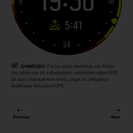
s
(
W
C
A
G
)
2
.
0
a
Για τις ώρες ανατολής και δύσης
ΣΗΜΕΙΩΣΗ:
n
του ηλίου και τις ειδοποιήσεις απαιτείται σήμα GPS.
d
Οι ώρες παραμένουν κενές μέχρι να υπάρχουν
a
διαθέσιμα δεδομένα GPS.
c
h
i
e
v
i
Previous
Next
n
g