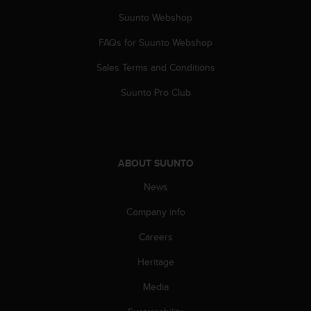
a
s
Suunto Webshop
e
FAQs for Suunto Webshop
c
o
Sales Terms and Conditions
n
t
Suunto Pro Club
a
c
t
C
u
ABOUT SUUNTO
s
t
News
o
m
Company info
e
Careers
r
S
Heritage
e
r
Media
v
i