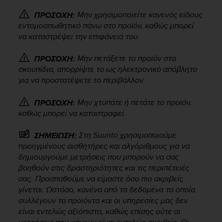
r
m
Μην χρησιμοποιείτε κανενός είδους
ΠΡΟΣΟΧΗ:
a
εντομοαπωθητικό πάνω στο προϊόν, καθώς μπορεί
n
να καταστρέψει την επιφάνειά του.
c
e
Μην πετάξετε το προϊόν στα
ΠΡΟΣΟΧΗ:
w
σκουπίδια, απορρίψτε το ως ηλεκτρονικό απόβλητο
i
για να προστατέψετε το περιβάλλον.
t
h
Μην χτυπάτε ή πετάτε το προϊόν,
t
ΠΡΟΣΟΧΗ:
h
καθώς μπορεί να καταστραφεί.
e
W
Στη Suunto χρησιμοποιούμε
ΣΗΜΕΙΩΣΗ:
e
προηγμένους αισθητήρες και αλγόριθμους για να
b
δημιουργούμε μετρήσεις που μπορούν να σας
C
βοηθούν στις δραστηριότητες και τις περιπέτειές
o
σας. Προσπαθούμε να είμαστε όσο πιο ακριβείς
n
γίνεται. Ωστόσο, κανένα από τα δεδομένα τα οποία
t
συλλέγουν τα προϊόντα και οι υπηρεσίες μας δεν
e
είναι εντελώς αξιόπιστα, καθώς επίσης ούτε οι
n
t