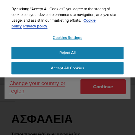
S
Sign up for the newsletter and get 5% off
| Free
u
By clicking “Accept All Cookies”, you agree to the storing of
returns
u
cookies on your device to enhance site navigation, analyze site
Your country or region:
usage, and assist in our marketing efforts.
Cookie
n
policy
Privacy policy
t
o
Cookies Settings
United States
i
s
Home
Support
Suunto 5
Οδηγός Χρήσης
c
Reject All
Currency: $ (USD)
o
m
Shipping only to United States
SUUNTO 5 ΟΔΗΓΌΣ ΧΡΉΣΗΣ
Accept All Cookies
m
i
t
Change your country or
Continue
t
region
e
ΑΣΦΑΛΕΙΑ
d
t
o
ΑΣΦΑΛΕΙΑ
a
c
h
Τύποι προφυλάξεων ασφαλείας