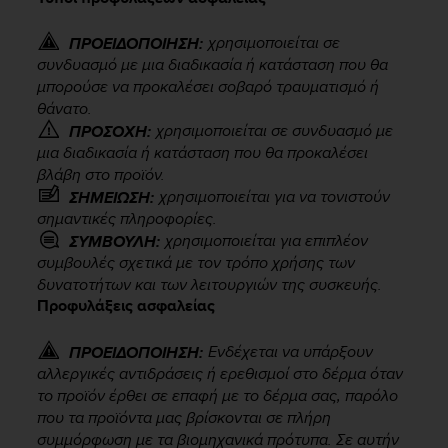
i
e
v
χρησιμοποιείται σε
ΠΡΟΕΙΔΟΠΟΙΗΣΗ:
i
συνδυασμό με μια διαδικασία ή κατάσταση που θα
n
μπορούσε να προκαλέσει σοβαρό τραυματισμό ή
g
θάνατο.
L
χρησιμοποιείται σε συνδυασμό με
ΠΡΟΣΟΧΗ:
e
μια διαδικασία ή κατάσταση που θα προκαλέσει
v
βλάβη στο προϊόν.
e
χρησιμοποιείται για να τονιστούν
ΣΗΜΕΙΩΣΗ:
l
σημαντικές πληροφορίες.
A
χρησιμοποιείται για επιπλέον
ΣΥΜΒΟΥΛΗ:
A
c
συμβουλές σχετικά με τον τρόπο χρήσης των
o
δυνατοτήτων και των λειτουργιών της συσκευής.
n
Προφυλάξεις ασφαλείας
f
o
Ενδέχεται να υπάρξουν
ΠΡΟΕΙΔΟΠΟΙΗΣΗ:
r
αλλεργικές αντιδράσεις ή ερεθισμοί στο δέρμα όταν
m
το προϊόν έρθει σε επαφή με το δέρμα σας, παρόλο
a
που τα προϊόντα μας βρίσκονται σε πλήρη
n
συμμόρφωση με τα βιομηχανικά πρότυπα. Σε αυτήν
c