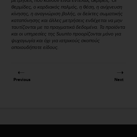
μετρήσεις που κάνουν είναι εντελώς ακριβείς. Οι
A
θερμίδες, ο καρδιακός παλμός, η θέση, η ανίχνευση
c
κίνησης, η αναγνώριση βολής, οι δείκτες σωματικής
c
καταπόνησης και άλλες μετρήσεις ενδέχεται να μην
e
ταυτίζονται με τα πραγματικά δεδομένα. Τα προϊόντα
s
και οι υπηρεσίες της Suunto προορίζονται μόνο για
s
ψυχαγωγία και όχι για ιατρικούς σκοπούς
i
οποιουδήποτε είδους.
b
i
l
i
t
y
Previous
Next
G
u
i
d
e
l
i
n
e