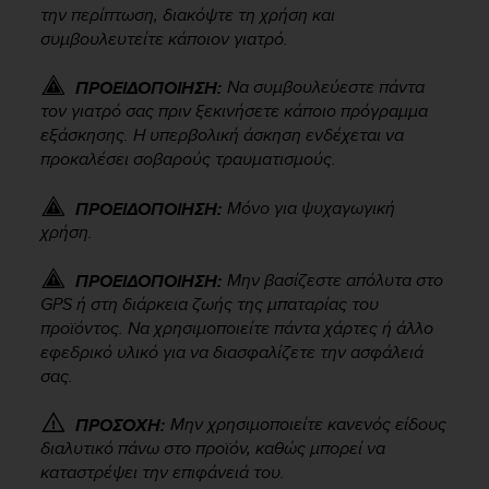
την περίπτωση, διακόψτε τη χρήση και
e
f
συμβουλευτείτε κάποιον γιατρό.
o
r
Να συμβουλεύεστε πάντα
ΠΡΟΕΙΔΟΠΟΙΗΣΗ:
t
τον γιατρό σας πριν ξεκινήσετε κάποιο πρόγραμμα
h
εξάσκησης. Η υπερβολική άσκηση ενδέχεται να
i
προκαλέσει σοβαρούς τραυματισμούς.
s
w
Μόνο για ψυχαγωγική
ΠΡΟΕΙΔΟΠΟΙΗΣΗ:
e
χρήση.
b
s
i
Μην βασίζεστε απόλυτα στο
ΠΡΟΕΙΔΟΠΟΙΗΣΗ:
t
GPS ή στη διάρκεια ζωής της μπαταρίας του
e
προϊόντος. Να χρησιμοποιείτε πάντα χάρτες ή άλλο
i
εφεδρικό υλικό για να διασφαλίζετε την ασφάλειά
n
σας.
c
o
Μην χρησιμοποιείτε κανενός είδους
ΠΡΟΣΟΧΗ:
n
διαλυτικό πάνω στο προϊόν, καθώς μπορεί να
f
καταστρέψει την επιφάνειά του.
o