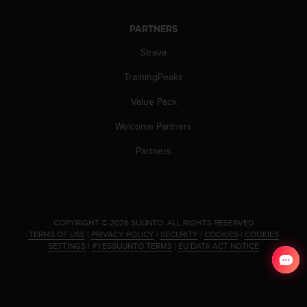
a
s
PARTNERS
e
c
Strava
o
n
TrainingPeaks
t
a
Value Pack
c
Welcome Partners
t
C
Partners
u
s
t
o
m
e
.
COPYRIGHT © 2026 SUUNTO.
ALL RIGHTS RESERVED.
TERMS OF USE
|
PRIVACY POLICY
|
SECURITY
|
COOKIES
|
COOKIES
r
SETTINGS
|
#YESSUUNTO TERMS
|
EU DATA ACT NOTICE
S
e
r
v
i