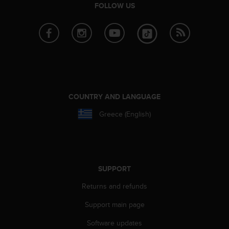
s
FOLLOW US
(
W
C
A
G
)
2
.
COUNTRY AND LANGUAGE
0
a
Greece (English)
n
d
a
c
h
i
SUPPORT
e
Returns and refunds
v
i
Support main page
n
g
Software updates