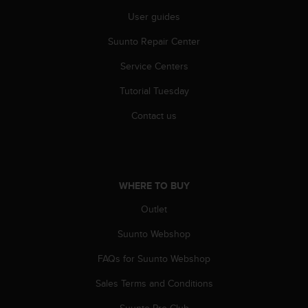
c
o
User guides
m
Suunto Repair Center
p
l
Service Centers
i
a
Tutorial Tuesday
n
c
Contact us
e
w
i
t
h
WHERE TO BUY
o
t
Outlet
h
Suunto Webshop
e
r
FAQs for Suunto Webshop
a
c
Sales Terms and Conditions
c
e
Suunto Pro Club