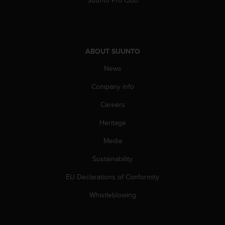
s
s
i
b
i
ABOUT SUUNTO
l
i
News
t
Company info
y
s
Careers
t
a
Heritage
n
d
Media
a
r
Sustainability
d
EU Declarations of Conformity
s
.
Whistleblowing
P
l
e