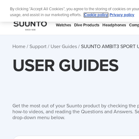
Skip
Lig
By clicking “Accept All Cookies”, you agree to the storing of cookies on you
to
usage, and assist in our marketing efforts.
Cookie policy
Privacy policy
content
SUUNTO
Watches
Dive Products
Headphones
Comp
APAC
Home
Support
User Guides
SUUNTO AMBIT3 SPORT 
USER GUIDES
Get the most out of your Suunto product by checking the 
how-to videos, and reading the Questions and Answers. Se
drop-down menu below.