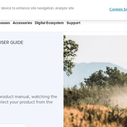
htweight sports watch designed for runners
Shop
r device to enhance site navigation, analyze site
Cookies Se
asses
Accessories
Digital Ecosystem
Support
USER GUIDE
product manual, watching the
lect your product from the