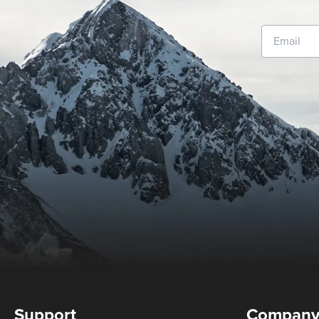
Support
Compan