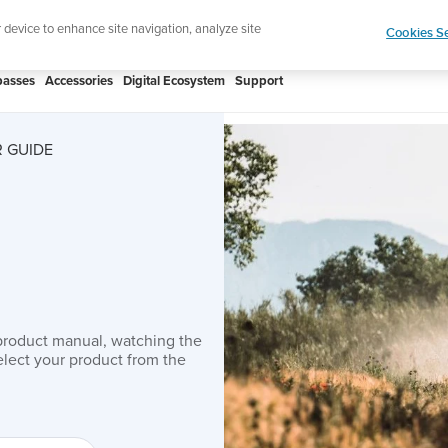
htweight sports watch designed for runners
Shop
r device to enhance site navigation, analyze site
Cookies Se
asses
Accessories
Digital Ecosystem
Support
 GUIDE
product manual, watching the
lect your product from the