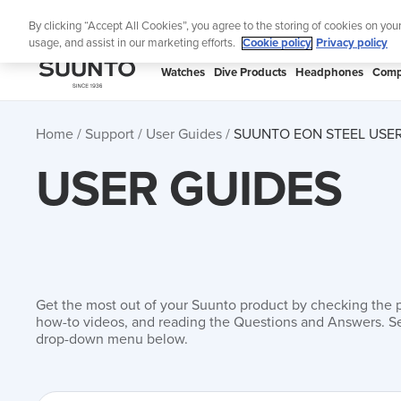
Skip
Lig
By clicking “Accept All Cookies”, you agree to the storing of cookies on you
to
usage, and assist in our marketing efforts.
Cookie policy
Privacy policy
content
SUUNTO
Watches
Dive Products
Headphones
Comp
APAC
Home
Support
User Guides
SUUNTO EON STEEL USER
USER GUIDES
Get the most out of your Suunto product by checking the 
how-to videos, and reading the Questions and Answers. Se
drop-down menu below.