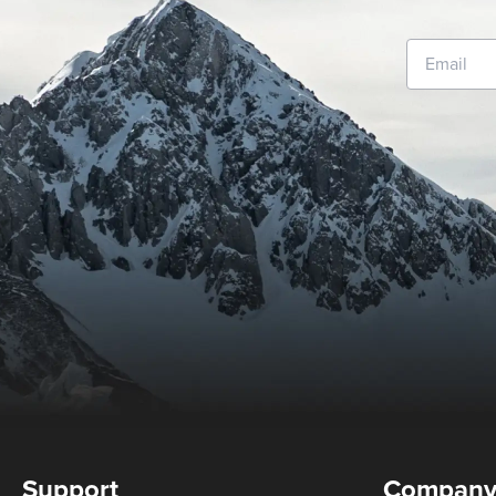
Support
Compan