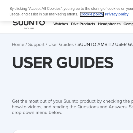
Skip
Lig
By clicking “Accept All Cookies”, you agree to the storing of cookies on you
to
usage, and assist in our marketing efforts.
Cookie policy
Privacy policy
content
SUUNTO
Watches
Dive Products
Headphones
Comp
APAC
Home
Support
User Guides
SUUNTO AMBIT2 USER G
USER GUIDES
Get the most out of your Suunto product by checking the 
how-to videos, and reading the Questions and Answers. Se
drop-down menu below.