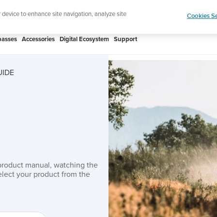
htweight sports watch designed for runners
Shop
r device to enhance site navigation, analyze site
Cookies Se
asses
Accessories
Digital Ecosystem
Support
UIDE
product manual, watching the
lect your product from the