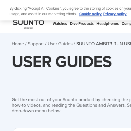
Skip
Lig
By clicking “Accept All Cookies”, you agree to the storing of cookies on you
to
usage, and assist in our marketing efforts.
Cookie policy
Privacy policy
content
SUUNTO
Watches
Dive Products
Headphones
Comp
APAC
Home
Support
User Guides
SUUNTO AMBIT3 RUN US
USER GUIDES
Get the most out of your Suunto product by checking the 
how-to videos, and reading the Questions and Answers. Se
drop-down menu below.