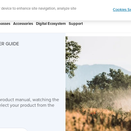
htweight sports watch designed for runners
Shop
r device to enhance site navigation, analyze site
Cookies Se
asses
Accessories
Digital Ecosystem
Support
ER GUIDE
product manual, watching the
lect your product from the