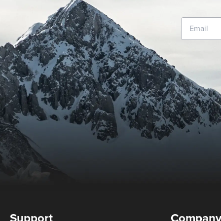
Support
Compan