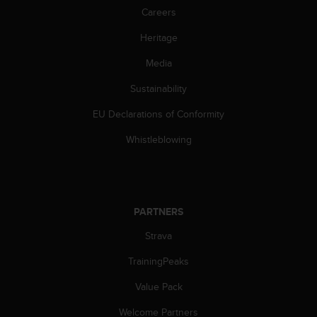
s
Careers
(
W
Heritage
C
A
Media
G
Sustainability
)
2
EU Declarations of Conformity
.
0
Whistleblowing
a
n
d
a
c
PARTNERS
h
i
Strava
e
v
TrainingPeaks
i
Value Pack
n
g
Welcome Partners