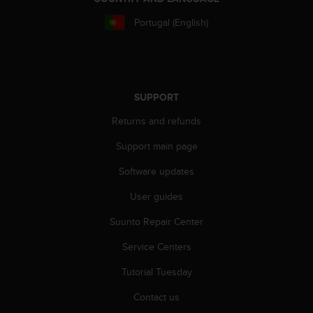
r
m
Portugal (English)
a
n
c
e
w
SUPPORT
i
t
Returns and refunds
h
t
Support main page
h
e
Software updates
W
User guides
e
b
Suunto Repair Center
C
o
Service Centers
n
t
Tutorial Tuesday
e
n
Contact us
t