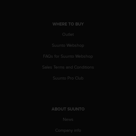
A
c
c
e
WHERE TO BUY
s
Outlet
s
i
Suunto Webshop
b
i
FAQs for Suunto Webshop
l
i
Sales Terms and Conditions
t
y
Suunto Pro Club
G
u
i
d
e
ABOUT SUUNTO
l
News
i
n
Company info
e