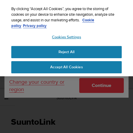
S
Sign up for the newsletter and get 5% off
| Free
u
By clicking “Accept All Cookies”, you agree to the storing of
returns
u
cookies on your device to enhance site navigation, analyze site
Your country or region:
usage, and assist in our marketing efforts.
Cookie
n
policy
Privacy policy
t
o
Cookies Settings
United States
i
s
Home
Support
Suunto 3 Fitness
Manual do Utilizador
c
Reject All
Currency: $ (USD)
o
m
Shipping only to United States
SUUNTO 3 FITNESS MANUAL DO
Accept All Cookies
m
UTILIZADOR
i
t
Change your country or
Continue
t
region
e
SuuntoLink
d
t
o
a
SuuntoLink
c
h