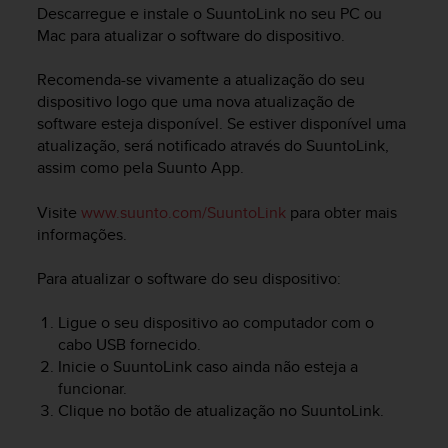
i
Descarregue e instale o SuuntoLink no seu PC ou
e
Mac para atualizar o software do dispositivo.
v
i
Recomenda-se vivamente a atualização do seu
n
dispositivo logo que uma nova atualização de
g
L
software esteja disponível. Se estiver disponível uma
e
atualização, será notificado através do SuuntoLink,
v
assim como pela Suunto App.
e
l
Visite
www.suunto.com/SuuntoLink
para obter mais
A
informações.
A
c
Para atualizar o software do seu dispositivo:
o
n
f
Ligue o seu dispositivo ao computador com o
o
cabo USB fornecido.
r
Inicie o SuuntoLink caso ainda não esteja a
m
funcionar.
a
Clique no botão de atualização no SuuntoLink.
n
c