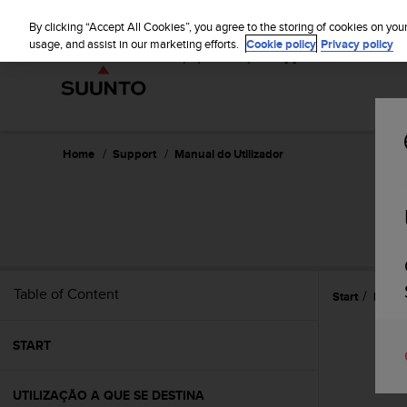
S
u
By clicking “Accept All Cookies”, you agree to the storing of cookies on you
u
usage, and assist in our marketing efforts.
Cookie policy
Privacy policy
n
t
o
i
s
c
Home
Support
Manual do Utilizador
o
m
m
i
t
t
e
Table of Content
Start
Refer
d
t
o
START
a
c
h
UTILIZAÇÃO A QUE SE DESTINA