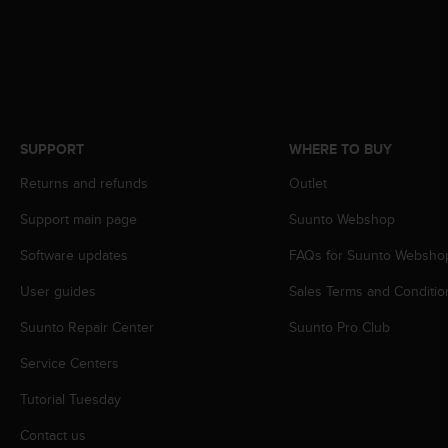
r
m
a
n
c
e
w
i
SUPPORT
WHERE TO BUY
t
Returns and refunds
Outlet
h
t
Support main page
Suunto Webshop
h
e
Software updates
FAQs for Suunto Websho
W
e
User guides
Sales Terms and Conditio
b
C
Suunto Repair Center
Suunto Pro Club
o
Service Centers
n
t
Tutorial Tuesday
e
n
Contact us
t