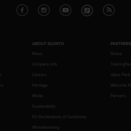
ABOUT SUUNTO
PARTNER
News
Strava
Company info
TrainingPe
p
Careers
Value Pack
ns
Heritage
Welcome P
Media
Partners
Sustainability
EU Declarations of Conformity
Whistleblowing