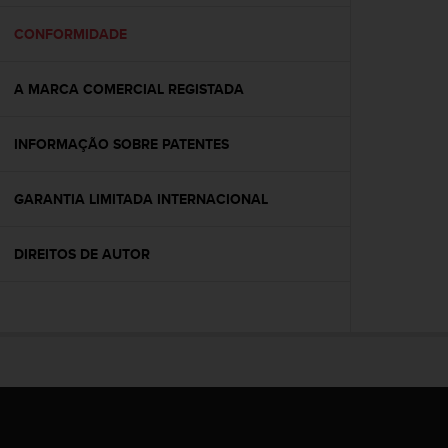
e
f
CONFORMIDADE
o
r
A MARCA COMERCIAL REGISTADA
t
h
i
INFORMAÇÃO SOBRE PATENTES
s
w
e
GARANTIA LIMITADA INTERNACIONAL
b
s
i
DIREITOS DE AUTOR
t
e
i
n
c
o
n
f
o