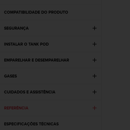
i
e
v
COMPATIBILIDADE DO PRODUTO
i
n
SEGURANÇA
g
L
e
INSTALAR O TANK POD
v
e
l
EMPARELHAR E DESEMPARELHAR
A
A
c
GASES
o
n
CUIDADOS E ASSISTÊNCIA
f
o
r
REFERÊNCIA
m
a
n
ESPECIFICAÇÕES TÉCNICAS
c