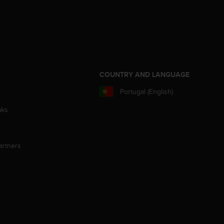
S
COUNTRY AND LANGUAGE
Portugal (English)
aks
artners