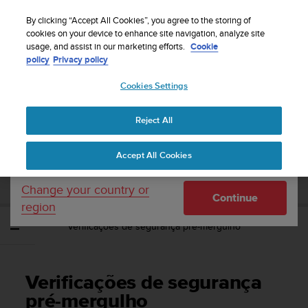
S
Sign up for the newsletter and get 5% off
| Free
u
By clicking “Accept All Cookies”, you agree to the storing of
returns
u
cookies on your device to enhance site navigation, analyze site
Your country or region:
usage, and assist in our marketing efforts.
Cookie
n
policy
Privacy policy
t
o
Cookies Settings
United States
i
s
Home
Support
Manual do Utilizador
c
Reject All
Currency: $ (USD)
o
m
Shipping only to United States
SUUNTO TANK POD MANUAL DO
Accept All Cookies
m
UTILIZADOR
i
t
Change your country or
Continue
t
region
e
Verificações de segurança pré-mergulho
d
t
o
a
Verificações de segurança
c
h
pré-mergulho