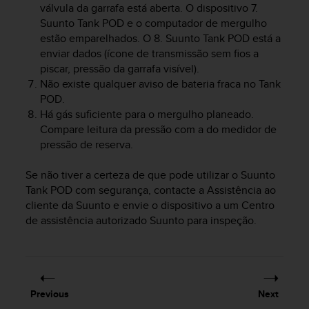
válvula da garrafa está aberta. O dispositivo 7.
e
Suunto Tank POD
e o computador de mergulho
f
o
estão emparelhados. O 8.
Suunto Tank POD
está a
r
enviar dados (ícone de transmissão sem fios a
t
piscar, pressão da garrafa visível).
h
Não existe qualquer aviso de bateria fraca no Tank
i
POD.
s
Há gás suficiente para o mergulho planeado.
w
Compare leitura da pressão com a do medidor de
e
pressão de reserva.
b
s
Se não tiver a certeza de que pode utilizar o
Suunto
i
t
Tank POD
com segurança, contacte a Assistência ao
e
cliente da Suunto e envie o dispositivo a um Centro
i
de assistência autorizado Suunto para inspeção.
n
c
o
n
f
Previous
Next
o