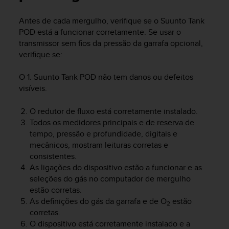
i
e
Antes de cada mergulho, verifique se o
Suunto Tank
v
POD
está a funcionar corretamente. Se usar o
i
n
transmissor sem fios da pressão da garrafa opcional,
g
verifique se:
L
e
O 1.
Suunto Tank POD
não tem danos ou defeitos
v
visíveis.
e
l
O redutor de fluxo está corretamente instalado.
A
Todos os medidores principais e de reserva de
A
tempo, pressão e profundidade, digitais e
c
o
mecânicos, mostram leituras corretas e
n
consistentes.
f
As ligações do dispositivo estão a funcionar e as
o
seleções do gás no computador de mergulho
r
estão corretas.
m
As definições do gás da garrafa e de O
estão
2
a
corretas.
n
O dispositivo está corretamente instalado e a
c