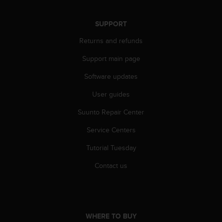
A
c
SUPPORT
c
e
Returns and refunds
s
s
Support main page
i
Software updates
b
i
User guides
l
i
Suunto Repair Center
t
y
Service Centers
G
u
Tutorial Tuesday
i
Contact us
d
e
l
i
n
WHERE TO BUY
e