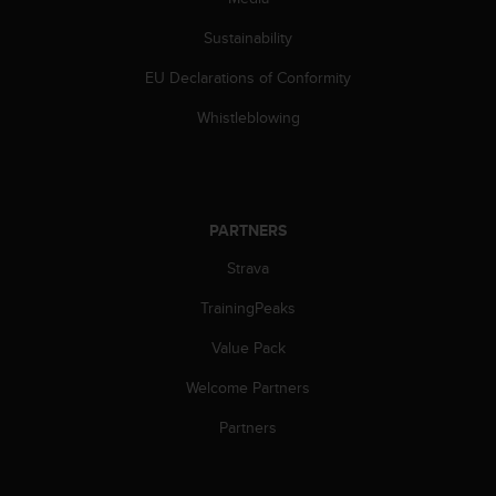
c
o
Sustainability
m
p
EU Declarations of Conformity
l
i
Whistleblowing
a
n
c
e
w
PARTNERS
i
t
Strava
h
TrainingPeaks
o
t
Value Pack
h
e
Welcome Partners
r
a
Partners
c
c
e