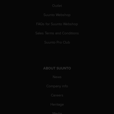
s
Outlet
(
W
Suunto Webshop
C
A
FAQs for Suunto Webshop
G
)
Sales Terms and Conditions
2
Suunto Pro Club
.
0
a
n
d
ABOUT SUUNTO
a
c
News
h
i
Company info
e
v
Careers
i
n
Heritage
g
Media