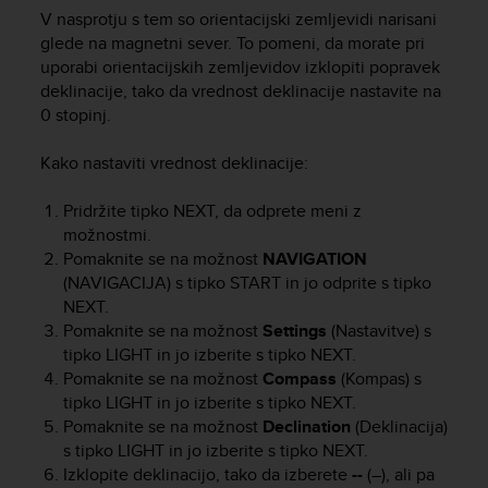
c
V nasprotju s tem so orientacijski zemljevidi narisani
o
glede na magnetni sever. To pomeni, da morate pri
m
uporabi orientacijskih zemljevidov izklopiti popravek
p
l
deklinacije, tako da vrednost deklinacije nastavite na
i
0 stopinj.
a
n
Kako nastaviti vrednost deklinacije:
c
e
Pridržite tipko
NEXT
, da odprete meni z
w
možnostmi.
i
Pomaknite se na možnost
NAVIGATION
t
(NAVIGACIJA) s tipko
START
in jo odprite s tipko
h
NEXT
.
o
t
Pomaknite se na možnost
Settings
(Nastavitve) s
h
tipko
LIGHT
in jo izberite s tipko
NEXT
.
e
Pomaknite se na možnost
Compass
(Kompas) s
r
tipko
LIGHT
in jo izberite s tipko
NEXT
.
a
Pomaknite se na možnost
Declination
(Deklinacija)
c
s tipko
LIGHT
in jo izberite s tipko
NEXT
.
c
Izklopite deklinacijo, tako da izberete
--
(–), ali pa
e