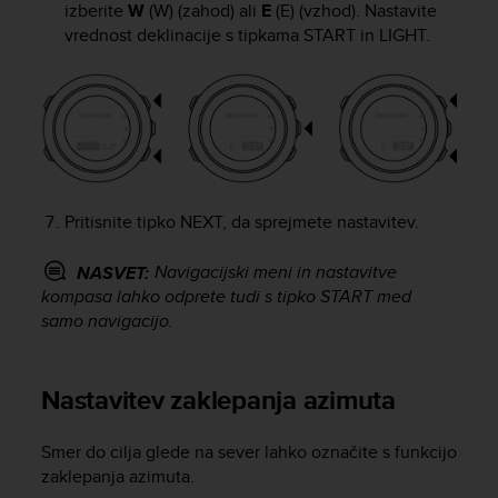
izberite
W
(W) (zahod) ali
E
(E) (vzhod). Nastavite
s
vrednost deklinacije s tipkama
START
in
LIGHT
.
s
i
b
i
l
i
t
y
s
Pritisnite tipko
NEXT
, da sprejmete nastavitev.
t
a
Navigacijski meni in nastavitve
NASVET:
n
kompasa lahko odprete tudi s tipko
START
med
d
samo navigacijo.
a
r
d
Nastavitev zaklepanja azimuta
s
.
P
Smer do cilja glede na sever lahko označite s funkcijo
l
zaklepanja azimuta.
e