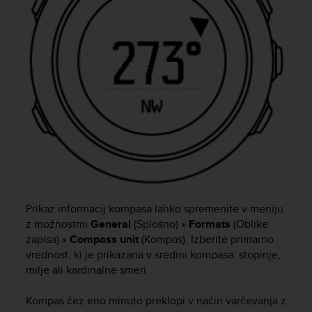
e
f
o
r
t
h
i
s
w
e
b
s
i
t
e
Prikaz informacij kompasa lahko spremenite v meniju
i
z možnostmi
General
(Splošno) »
Formats
(Oblike
n
zapisa) »
Compass unit
(Kompas). Izberite primarno
c
vrednost, ki je prikazana v sredini kompasa: stopinje,
o
milje ali kardinalne smeri.
n
f
Kompas čez eno minuto preklopi v način varčevanja z
o