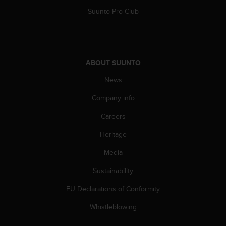
n
Suunto Pro Club
o
n
t
h
i
ABOUT SUUNTO
s
w
News
e
b
Company info
s
Careers
i
t
Heritage
e
.
Media
Sustainability
EU Declarations of Conformity
Whistleblowing