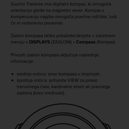
i
Suunto Traverse
ima digitalni kompas, ki omogoča
e
orientacijo glede na magnetni sever. Kompas s
v
kompenzacijo nagiba omogoča pravilne odčitke, tudi
i
če ni vodoravno poravnan.
n
g
L
Zaslon kompasa lahko prikažete/skrijete v začetnem
e
meniju v
DISPLAYS
(ZASLONI) »
Compass
(Kompas).
v
e
Privzeti zaslon kompasa vključuje naslednje
l
informacije:
A
A
srednja vrstica: smer kompasa v stopinjah;
c
spodnja vrstica: pritisnite
VIEW
za prikaz
o
trenutnega časa, kardinalne smeri ali praznega
n
f
zaslona (brez vrednosti).
o
r
m
a
n
c