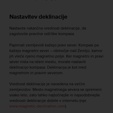
s
(
W
Nastavitev deklinacije
C
A
G
Nastavite natančno vrednost deklinacije, da
)
zagotovite pravilne odčitke kompasa.
2
.
Papirnati zemljevidi kažejo pravi sever. Kompasi pa
0
kažejo magnetni sever – območje nad Zemljo, kamor
a
jih vleče njeno magnetno polje. Ker magnetni in pravi
n
sever nista na istem mestu, morate nastaviti
d
deklinacijo kompasa. Deklinacija je kot med
a
magnetnim in pravim severom.
c
h
i
Vrednost deklinacije je navedena na večini
e
zemljevidov. Mesto magnetnega severa se spremeni
v
vsako leto, zato lahko najtočnejše in najsodobnejše
i
vrednosti deklinacije dobite v internetu (npr.
n
www.magnetic-declination.com
).
g