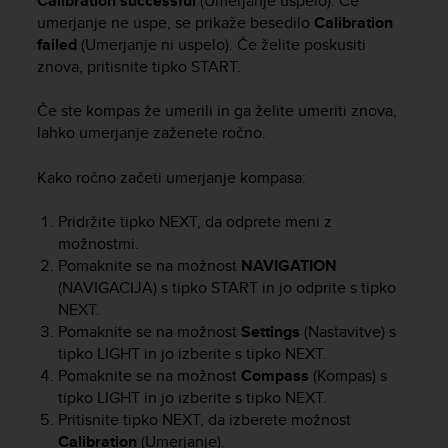
Calibration successful
(Umerjanje uspelo). Če
A
umerjanje ne uspe, se prikaže besedilo
Calibration
c
failed
(Umerjanje ni uspelo). Če želite poskusiti
c
znova, pritisnite tipko
START
.
e
s
Če ste kompas že umerili in ga želite umeriti znova,
s
lahko umerjanje zaženete ročno.
i
b
Kako ročno začeti umerjanje kompasa:
i
l
i
Pridržite tipko
NEXT
, da odprete meni z
t
možnostmi.
y
Pomaknite se na možnost
NAVIGATION
G
(NAVIGACIJA) s tipko
START
in jo odprite s tipko
u
NEXT
.
i
Pomaknite se na možnost
Settings
(Nastavitve) s
d
tipko
LIGHT
in jo izberite s tipko
NEXT
.
e
Pomaknite se na možnost
Compass
(Kompas) s
l
tipko
LIGHT
in jo izberite s tipko
NEXT
.
i
n
Pritisnite tipko
NEXT
, da izberete možnost
e
Calibration
(Umerjanje).