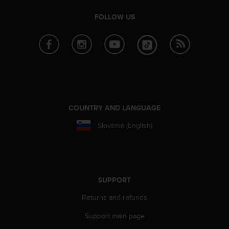
l
l
FOLLOW US
f
r
e
e
)
,
i
f
y
COUNTRY AND LANGUAGE
o
Slovenia (English)
u
h
a
v
e
a
SUPPORT
n
Returns and refunds
y
i
Support main page
s