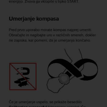
energijo. Znova ga vklopite s tipko
START
.
r
m
a
n
Umerjanje kompasa
c
e
Pred prvo uporabo morate kompas najprej umeriti.
w
Obračajte in nagibajte uro v različnih smereh, dokler
i
t
ne zapiska, kar pomeni, da je umerjanje končano.
h
t
h
e
W
e
b
C
o
n
t
e
Če je umerjanje uspelo, se prikaže besedilo
n
t