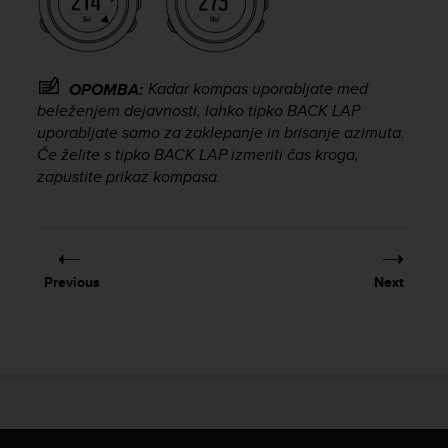
c
e
a
t
Kadar kompas uporabljate med
OPOMBA:
U
beleženjem dejavnosti, lahko tipko
BACK LAP
S
uporabljate samo za zaklepanje in brisanje azimuta.
A
Če želite s tipko
BACK LAP
izmeriti čas kroga,
+
zapustite prikaz kompasa.
1
8
5
5
2
5
Previous
Next
8
0
9
0
0
(
t
o