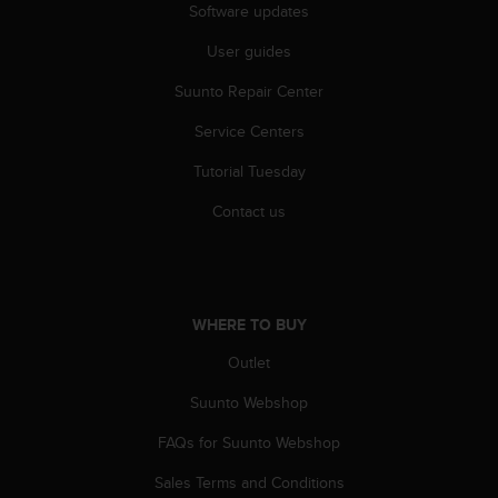
s
Software updates
u
e
User guides
s
a
Suunto Repair Center
c
Service Centers
c
e
Tutorial Tuesday
s
s
Contact us
i
n
g
i
n
WHERE TO BUY
f
o
Outlet
r
m
Suunto Webshop
a
FAQs for Suunto Webshop
t
i
Sales Terms and Conditions
o