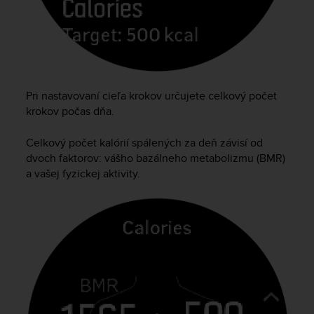
s
s
i
b
i
l
i
Pri nastavovaní cieľa krokov určujete celkový počet
t
krokov počas dňa.
y
s
Celkový počet kalórií spálených za deň závisí od
t
dvoch faktorov: vášho bazálneho metabolizmu (BMR)
a
a vašej fyzickej aktivity.
n
d
a
r
d
s
.
P
l
e