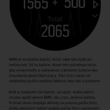
a
s
e
c
o
n
t
a
c
t
C
u
BMR je množstvo kalórií, ktoré vaše telo spáli pri
s
nečinnosti. Sú to kalórie, ktoré telo potrebuje na to,
t
aby nevychladlo a vykonávalo základné funkcie ako
o
m
žmurkanie alebo tlkot srdca. Toto číslo závisí od
e
osobného profilu vrátane faktorov ako vek a pohlavie.
r
S
Keď si nastavíte cieľ kalórií, určujete, koľko kalórií
e
chcete spáliť okrem BMR. Ide o tzv. aktívne kalórie.
r
Krúžok okolo displeja aktivity sa posúva podľa toho,
v
koľko aktívnych kalórií spálite počas dňa v porovnaní
i