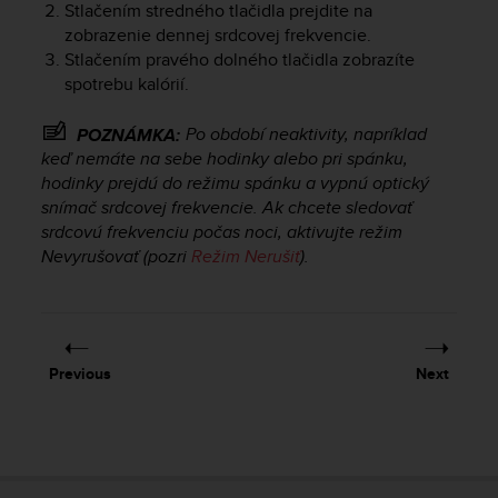
Stlačením stredného tlačidla prejdite na
zobrazenie dennej srdcovej frekvencie.
Stlačením pravého dolného tlačidla zobrazíte
spotrebu kalórií.
Po období neaktivity, napríklad
POZNÁMKA:
keď nemáte na sebe hodinky alebo pri spánku,
hodinky prejdú do režimu spánku a vypnú optický
snímač srdcovej frekvencie. Ak chcete sledovať
srdcovú frekvenciu počas noci, aktivujte režim
Nevyrušovať (pozri
Režim Nerušiť
).
Previous
Next