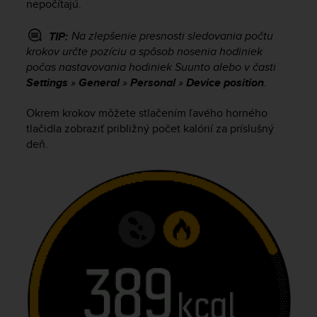
nepočítajú.
r
m
a
Na zlepšenie presnosti sledovania počtu
TIP:
n
krokov určte pozíciu a spôsob nosenia hodiniek
c
počas nastavovania hodiniek Suunto alebo v časti
e
Settings
»
General
»
Personal
»
Device position
.
w
i
Okrem krokov môžete stlačením ľavého horného
t
tlačidla zobraziť približný počet kalórií za príslušný
h
deň.
t
h
e
W
e
b
C
o
n
t
e
n
t