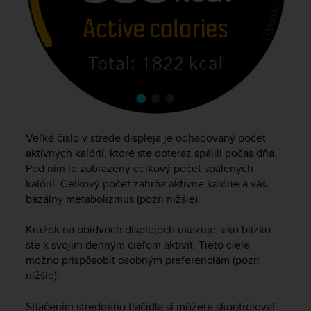
A
c
c
e
s
s
i
b
i
Veľké číslo v strede displeja je odhadovaný počet
l
i
aktívnych kalórií, ktoré ste doteraz spálili počas dňa.
t
Pod ním je zobrazený celkový počet spálených
y
kalórií. Celkový počet zahŕňa aktívne kalórie a váš
G
bazálny metabolizmus (pozri nižšie).
u
i
Krúžok na obidvoch displejoch ukazuje, ako blízko
d
ste k svojim denným cieľom aktivít. Tieto ciele
e
možno prispôsobiť osobným preferenciám (pozri
l
nižšie).
i
n
e
Stlačením stredného tlačidla si môžete skontrolovať