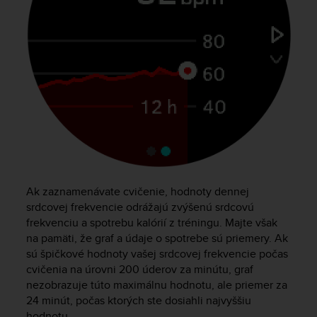
n
o
n
t
h
i
s
w
e
b
s
i
t
Ak zaznamenávate cvičenie, hodnoty dennej
e
srdcovej frekvencie odrážajú zvýšenú srdcovú
.
frekvenciu a spotrebu kalórií z tréningu. Majte však
na pamäti, že graf a údaje o spotrebe sú priemery. Ak
sú špičkové hodnoty vašej srdcovej frekvencie počas
cvičenia na úrovni 200 úderov za minútu, graf
nezobrazuje túto maximálnu hodnotu, ale priemer za
24 minút, počas ktorých ste dosiahli najvyššiu
hodnotu.