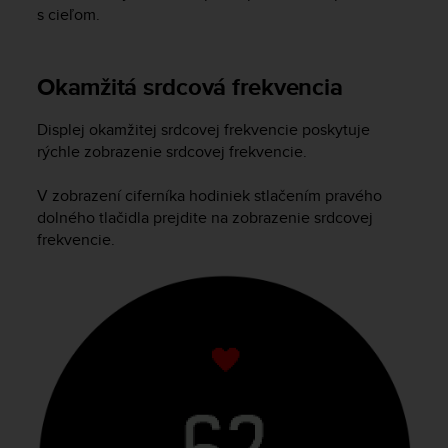
s cieľom.
c
e
a
t
Okamžitá srdcová frekvencia
U
S
Displej okamžitej srdcovej frekvencie poskytuje
A
rýchle zobrazenie srdcovej frekvencie.
+
1
V zobrazení ciferníka hodiniek stlačením pravého
8
dolného tlačidla prejdite na zobrazenie srdcovej
5
5
frekvencie.
2
5
8
0
9
0
0
(
t
o