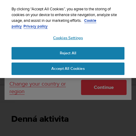
S
Sign up for the newsletter and get 5% off
| Free
u
By clicking “Accept All Cookies”, you agree to the storing of
returns
u
cookies on your device to enhance site navigation, analyze site
Your country or region:
usage, and assist in our marketing efforts.
Cookie
n
policy
Privacy policy
t
o
Cookies Settings
United States
i
s
Home
Support
Suunto 5
Používateľská príručka
c
Reject All
Currency: $ (USD)
o
m
Shipping only to United States
SUUNTO 5 POUŽÍVATEĽSKÁ PRÍRUČKA
Accept All Cookies
m
i
t
Change your country or
Continue
t
region
e
Denná aktivita
d
t
o
Denná aktivita
a
c
h