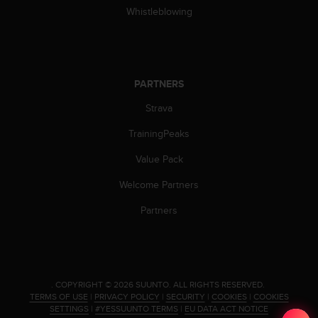
Whistleblowing
PARTNERS
Strava
TrainingPeaks
Value Pack
Welcome Partners
Partners
.
COPYRIGHT © 2026 SUUNTO.
ALL RIGHTS RESERVED.
TERMS OF USE
|
PRIVACY POLICY
|
SECURITY
|
COOKIES
|
COOKIES
SETTINGS
|
#YESSUUNTO TERMS
|
EU DATA ACT NOTICE