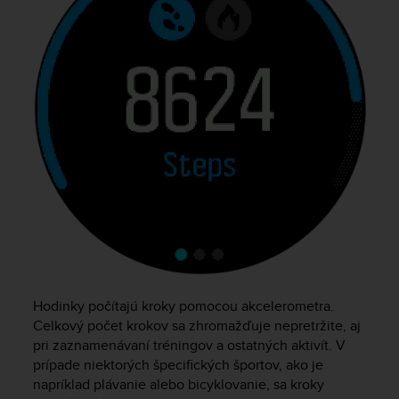
e
f
o
r
t
h
i
s
w
e
b
s
i
t
e
i
n
Hodinky počítajú kroky pomocou akcelerometra.
c
Celkový počet krokov sa zhromažďuje nepretržite, aj
o
pri zaznamenávaní tréningov a ostatných aktivít. V
n
prípade niektorých špecifických športov, ako je
f
napríklad plávanie alebo bicyklovanie, sa kroky
o