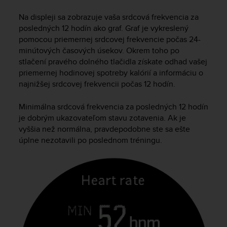
s
u
Na displeji sa zobrazuje vaša srdcová frekvencia za
e
posledných 12 hodín ako graf. Graf je vykreslený
s
pomocou priemernej srdcovej frekvencie počas 24-
a
minútových časových úsekov. Okrem toho po
c
stlačení pravého dolného tlačidla získate odhad vašej
c
e
priemernej hodinovej spotreby kalórií a informáciu o
s
najnižšej srdcovej frekvencii počas 12 hodín.
s
i
Minimálna srdcová frekvencia za posledných 12 hodín
n
je dobrým ukazovateľom stavu zotavenia. Ak je
g
vyššia než normálna, pravdepodobne ste sa ešte
i
úplne nezotavili po poslednom tréningu.
n
f
o
r
m
a
t
i
o