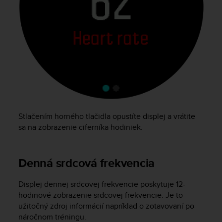
l
l
f
r
e
e
)
,
i
f
y
o
Stlačením horného tlačidla opustíte displej a vrátite
u
sa na zobrazenie ciferníka hodiniek.
h
a
v
Denná srdcová frekvencia
e
a
n
Displej dennej srdcovej frekvencie poskytuje 12-
y
hodinové zobrazenie srdcovej frekvencie. Je to
i
užitočný zdroj informácií napríklad o zotavovaní po
s
náročnom tréningu.