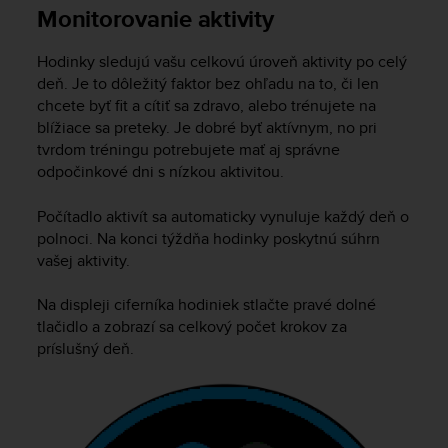
i
Monitorovanie aktivity
e
v
Hodinky sledujú vašu celkovú úroveň aktivity po celý
i
n
deň. Je to dôležitý faktor bez ohľadu na to, či len
g
chcete byť fit a cítiť sa zdravo, alebo trénujete na
L
blížiace sa preteky. Je dobré byť aktívnym, no pri
e
tvrdom tréningu potrebujete mať aj správne
v
odpočinkové dni s nízkou aktivitou.
e
l
Počítadlo aktivít sa automaticky vynuluje každý deň o
A
polnoci. Na konci týždňa hodinky poskytnú súhrn
A
vašej aktivity.
c
o
n
Na displeji ciferníka hodiniek stlačte pravé dolné
f
tlačidlo a zobrazí sa celkový počet krokov za
o
príslušný deň.
r
m
a
n
c