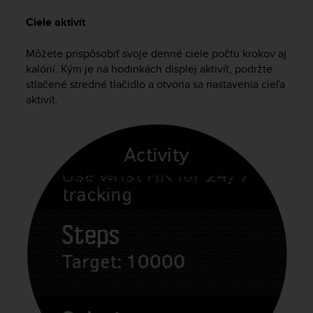
c
o
Ciele aktivít
m
p
Môžete prispôsobiť svoje denné ciele počtu krokov aj
l
kalórií. Kým je na hodinkách displej aktivít, podržte
i
stlačené stredné tlačidlo a otvoria sa nastavenia cieľa
a
aktivít.
n
c
e
w
i
t
h
o
t
h
e
r
a
c
c
e