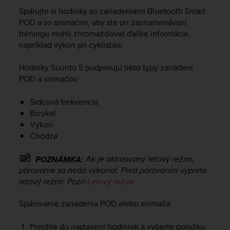
i
Spárujte si hodinky so zariadeniami Bluetooth Smart
e
v
POD a so snímačmi, aby ste pri zaznamenávaní
i
tréningu mohli zhromažďovať ďalšie informácie,
n
napríklad výkon pri cyklistike.
g
L
Hodinky
Suunto 5
podporujú tieto typy zariadení
e
POD a snímačov:
v
e
Srdcová frekvencia
l
Bicykel
A
Výkon
A
c
Chôdza
o
n
Ak je aktivovaný letový režim,
POZNÁMKA:
f
párovanie sa nedá vykonať. Pred párovaním vypnite
o
letový režim. Pozri
Letový režim
.
r
m
Spárovanie zariadenia POD alebo snímača:
a
n
Prejdite do nastavení hodiniek a vyberte položku
c