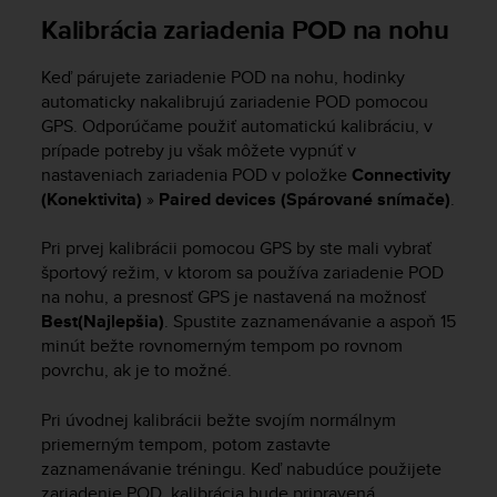
c
Kalibrácia zariadenia POD na nohu
o
m
p
Keď párujete zariadenie POD na nohu, hodinky
l
automaticky nakalibrujú zariadenie POD pomocou
i
GPS. Odporúčame použiť automatickú kalibráciu, v
a
prípade potreby ju však môžete vypnúť v
n
nastaveniach zariadenia POD v položke
Connectivity
c
(Konektivita)
»
Paired devices (Spárované snímače)
.
e
w
i
Pri prvej kalibrácii pomocou GPS by ste mali vybrať
t
športový režim, v ktorom sa používa zariadenie POD
h
na nohu, a presnosť GPS je nastavená na možnosť
o
Best(Najlepšia)
. Spustite zaznamenávanie a aspoň 15
t
minút bežte rovnomerným tempom po rovnom
h
povrchu, ak je to možné.
e
r
Pri úvodnej kalibrácii bežte svojím normálnym
a
priemerným tempom, potom zastavte
c
zaznamenávanie tréningu. Keď nabudúce použijete
c
e
zariadenie POD, kalibrácia bude pripravená.