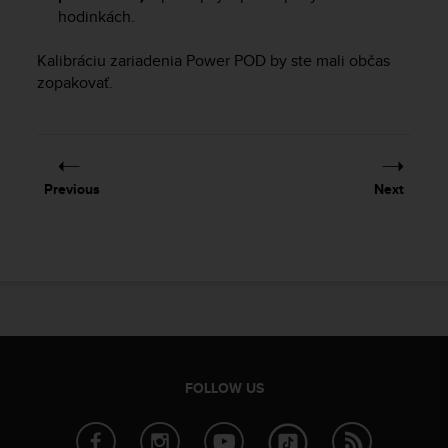
a
hodinkách.
s
e
Kalibráciu zariadenia Power POD by ste mali občas
c
zopakovať.
o
n
t
a
c
t
Previous
Next
C
u
s
t
o
m
e
r
S
e
FOLLOW US
r
v
i