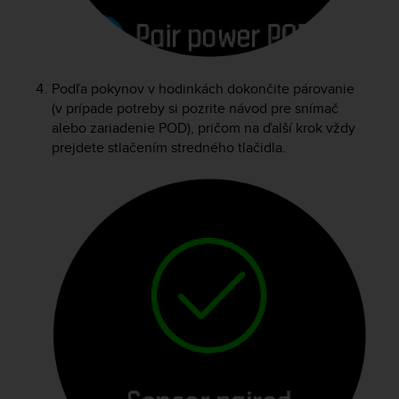
r
m
a
n
c
Podľa pokynov v hodinkách dokončite párovanie
e
(v prípade potreby si pozrite návod pre snímač
w
alebo zariadenie POD), pričom na ďalší krok vždy
i
prejdete stlačením stredného tlačidla.
t
h
t
h
e
W
e
b
C
o
n
t
e
n
t