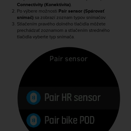
e
Connectivity (Konektivita)
.
f
Po výbere možnosti
Pair sensor (Spárovať
o
snímač)
sa zobrazí zoznam typov snímačov.
r
Stlačením pravého dolného tlačidla môžete
t
prechádzať zoznamom a stlačením stredného
h
tlačidla vyberte typ snímača.
i
s
w
e
b
s
i
t
e
i
n
c
o
n
f
o