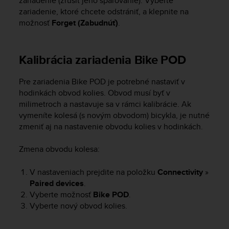
zariadenie (zrušiť jeho spárovanie). Vyberte
s
zariadenie, ktoré chcete odstrániť, a klepnite na
(
možnosť
Forget (Zabudnúť)
.
W
C
A
Kalibrácia zariadenia Bike POD
G
)
2
Pre zariadenia Bike POD je potrebné nastaviť v
.
hodinkách obvod kolies. Obvod musí byť v
0
milimetroch a nastavuje sa v rámci kalibrácie. Ak
a
vymeníte kolesá (s novým obvodom) bicykla, je nutné
n
zmeniť aj na nastavenie obvodu kolies v hodinkách.
d
a
c
Zmena obvodu kolesa:
h
i
V nastaveniach prejdite na položku
Connectivity
»
e
Paired devices
.
v
Vyberte možnosť
Bike POD
.
i
Vyberte nový obvod kolies.
n
g