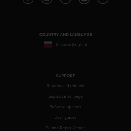
c
e
a
t
U
S
COUNTRY AND LANGUAGE
A
Slovakia (English)
+
1
8
5
5
2
SUPPORT
5
Returns and refunds
8
0
Support main page
9
0
Software updates
0
(
User guides
t
o
Suunto Repair Center