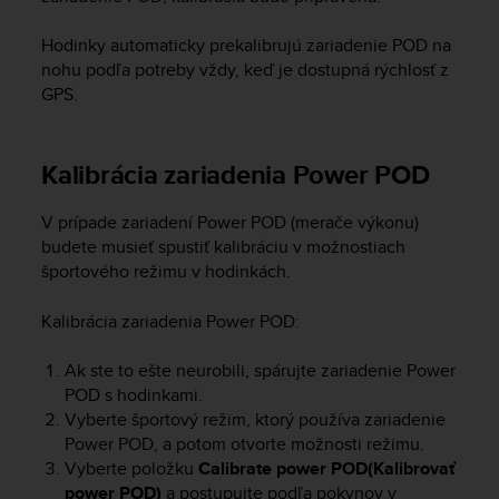
s
s
Hodinky automaticky prekalibrujú zariadenie POD na
i
nohu podľa potreby vždy, keď je dostupná rýchlosť z
b
GPS.
i
l
i
Kalibrácia zariadenia Power POD
t
y
s
V prípade zariadení Power POD (merače výkonu)
t
budete musieť spustiť kalibráciu v možnostiach
a
športového režimu v hodinkách.
n
d
Kalibrácia zariadenia Power POD:
a
r
Ak ste to ešte neurobili, spárujte zariadenie Power
d
POD s hodinkami.
s
.
Vyberte športový režim, ktorý používa zariadenie
P
Power POD, a potom otvorte možnosti režimu.
l
Vyberte položku
Calibrate power POD(Kalibrovať
e
power POD)
a postupujte podľa pokynov v