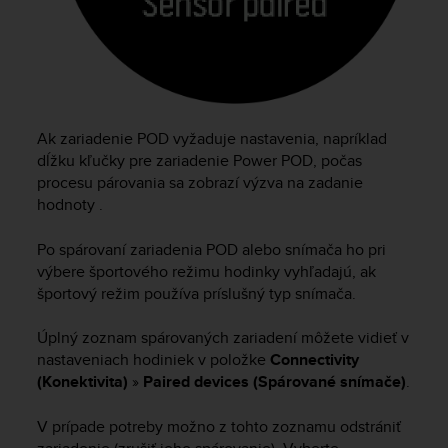
A
c
c
e
s
s
i
Ak zariadenie POD vyžaduje nastavenia, napríklad
b
dĺžku kľučky pre zariadenie Power POD, počas
i
procesu párovania sa zobrazí výzva na zadanie
l
hodnoty .
i
t
Po spárovaní zariadenia POD alebo snímača ho pri
y
výbere športového režimu hodinky vyhľadajú, ak
G
športový režim používa príslušný typ snímača.
u
i
Úplný zoznam spárovaných zariadení môžete vidieť v
d
e
nastaveniach hodiniek v položke
Connectivity
l
(Konektivita)
»
Paired devices (Spárované snímače)
.
i
n
V prípade potreby možno z tohto zoznamu odstrániť
e