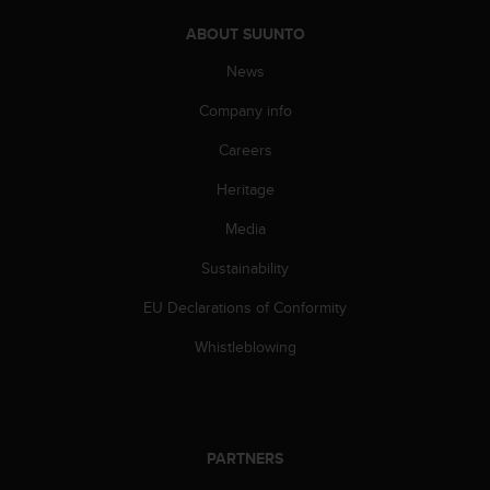
s
u
ABOUT SUUNTO
e
s
News
a
c
Company info
c
Careers
e
s
Heritage
s
i
Media
n
g
Sustainability
i
n
EU Declarations of Conformity
f
Whistleblowing
o
r
m
a
t
PARTNERS
i
o