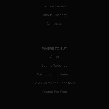
l
Service Centers
l
f
Tutorial Tuesday
r
e
Contact us
e
)
,
i
f
WHERE TO BUY
y
o
Outlet
u
h
Suunto Webshop
a
FAQs for Suunto Webshop
v
e
Sales Terms and Conditions
a
n
Suunto Pro Club
y
i
s