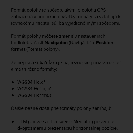
i
e
Formát polohy je spôsob, akým je poloha GPS
v
zobrazená v hodinkách. Všetky formáty sa vzťahujú k
i
rovnakému miestu, sú iba vyjadrené inými spôsobmi.
n
g
Formát polohy môžete zmeniť v nastaveniach
L
e
hodiniek v časti
Navigation
(Navigácia) »
Position
v
format
(Formát polohy).
e
l
Zemepisná šírka/dĺžka je najbežnejšie používaná sieť
A
a má tri rôzne formáty:
A
c
WGS84 Hd,d°
o
WGS84 Hd°m,m'
n
WGS84 Hd°m's,s
f
o
r
Ďalšie bežné dostupné formáty polohy zahŕňajú:
m
a
UTM (Universal Transverse Mercator) poskytuje
n
dvojrozmernú prezentáciu horizontálnej pozície.
c