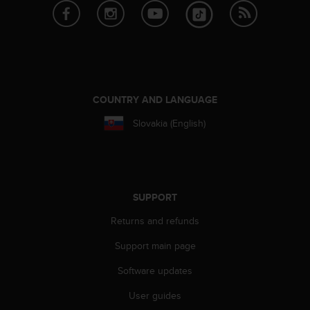
A
c
c
e
s
s
i
COUNTRY AND LANGUAGE
b
i
Slovakia (English)
l
i
t
y
G
SUPPORT
u
i
Returns and refunds
d
Support main page
e
l
Software updates
i
n
User guides
e