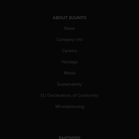
c
o
m
ABOUT SUUNTO
p
l
News
i
a
Company info
n
c
Careers
e
Heritage
w
i
Media
t
h
Sustainability
o
t
EU Declarations of Conformity
h
e
Whistleblowing
r
a
c
c
e
PARTNERS