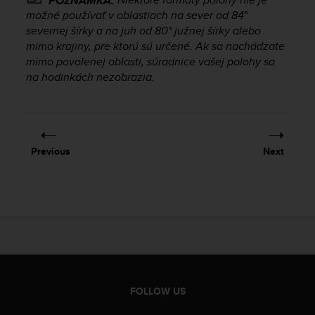
POZNÁMKA:
r
možné používať v oblastiach na sever od 84°
m
severnej šírky a na juh od 80° južnej šírky alebo
a
mimo krajiny, pre ktorú sú určené. Ak sa nachádzate
n
c
mimo povolenej oblasti, súradnice vašej polohy sa
e
na hodinkách nezobrazia.
w
i
t
h
t
Previous
Next
h
e
W
e
b
C
o
n
t
e
FOLLOW US
n
t