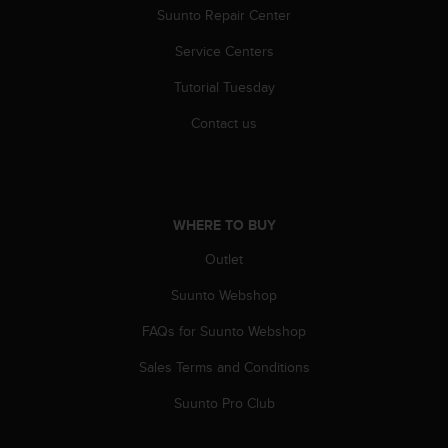
s
Suunto Repair Center
(
W
Service Centers
C
Tutorial Tuesday
A
G
Contact us
)
2
.
0
a
WHERE TO BUY
n
d
Outlet
a
c
Suunto Webshop
h
i
FAQs for Suunto Webshop
e
Sales Terms and Conditions
v
i
Suunto Pro Club
n
g