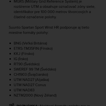
MGRS (Military Grid Reference System) je
e
rozšírenie UTM a obsahuje označovač zóny siete,
f
identifikátor pre 100 000 metrov štvorcových a
o
číselné označenie polohy.
r
t
h
Suunto Spartan Sport Wrist HR
podporuje aj tieto
i
miestne formáty polohy:
s
w
BNG (Veľká Británia)
e
ETRS-TM35FIN (Fínsko)
b
KKJ (Fínsko)
s
IG (Írsko)
i
RT90 (Švédsko)
t
SWEREF 99 TM (Švédsko)
e
CH1903 (Švajčiarsko)
i
n
UTM NAD27 (Aljaška)
c
UTM NAD27 Conus
o
UTM NAD83
n
NZTM2000 (Nový Zéland)
f
o
Niektoré formáty polohy nie je