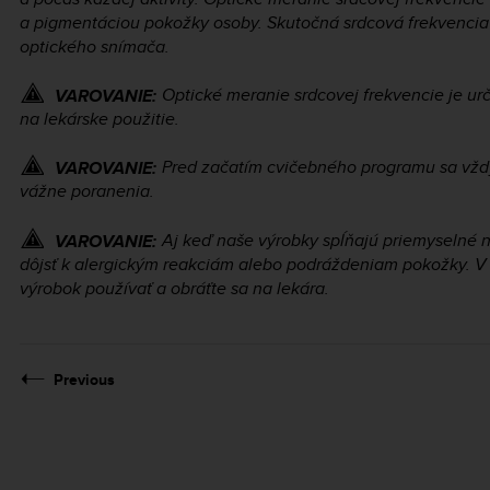
a pigmentáciou pokožky osoby. Skutočná srdcová frekvencia 
optického snímača.
Optické meranie srdcovej frekvencie je urč
VAROVANIE:
na lekárske použitie.
Pred začatím cvičebného programu sa vždy
VAROVANIE:
vážne poranenia.
Aj keď naše výrobky spĺňajú priemyselné 
VAROVANIE:
dôjsť k alergickým reakciám alebo podráždeniam pokožky. V
výrobok používať a obráťte sa na lekára.
Previous