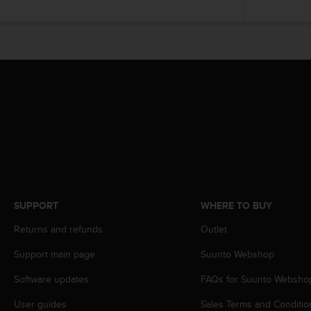
r
m
a
n
c
e
w
i
t
h
t
h
e
W
e
SUPPORT
WHERE TO BUY
b
C
Returns and refunds
Outlet
o
n
Support main page
Suunto Webshop
t
Software updates
FAQs for Suunto Websho
e
n
User guides
Sales Terms and Conditio
t