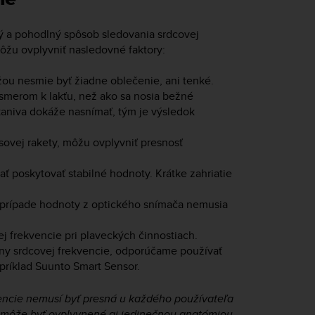
ý a pohodlný spôsob sledovania srdcovej
ôžu ovplyvniť nasledovné faktory:
ou nesmie byť žiadne oblečenie, ani tenké.
smerom k lakťu, než ako sa nosia bežné
tkaniva dokáže nasnímať, tým je výsledok
sovej rakety, môžu ovplyvniť presnosť
ť poskytovať stabilné hodnoty. Krátke zahriatie
m prípade hodnoty z optického snímača nemusia
 frekvencie pri plaveckých činnostiach.
eny srdcovej frekvencie, odporúčame používať
príklad Suunto Smart Sensor.
encie nemusí byť presná u každého používateľa
ie môže byť ovplyvnené aj jedinečnou anatómiou