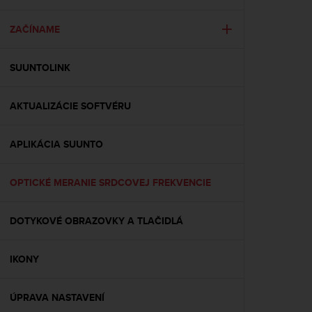
i
e
v
ZAČÍNAME
i
n
SUUNTOLINK
g
L
e
AKTUALIZÁCIE SOFTVÉRU
v
e
l
APLIKÁCIA SUUNTO
A
A
c
OPTICKÉ MERANIE SRDCOVEJ FREKVENCIE
o
n
DOTYKOVÉ OBRAZOVKY A TLAČIDLÁ
f
o
r
IKONY
m
a
n
ÚPRAVA NASTAVENÍ
c