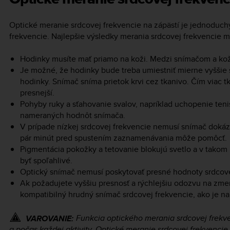
Optické meranie srdcovej frekvencie na zápästí je jednoduch
frekvencie. Najlepšie výsledky merania srdcovej frekvencie m
Hodinky musíte mať priamo na koži. Medzi snímačom a kož
Je možné, že hodinky bude treba umiestniť mierne vyššie 
hodinky. Snímač sníma prietok krvi cez tkanivo. Čím viac 
presnejší.
Pohyby ruky a sťahovanie svalov, napríklad uchopenie teni
nameraných hodnôt snímača.
V prípade nízkej srdcovej frekvencie nemusí snímač dokáza
pár minút pred spustením zaznamenávania môže pomôcť.
Pigmentácia pokožky a tetovanie blokujú svetlo a v tako
byť spoľahlivé.
Optický snímač nemusí poskytovať presné hodnoty srdcovej
Ak požadujete vyššiu presnosť a rýchlejšiu odozvu na zm
kompatibilný hrudný snímač srdcovej frekvencie, ako je na
Funkcia optického merania srdcovej frekv
VAROVANIE:
a počas každej aktivity. Optické meranie srdcovej frekvenc