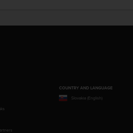
S
COUNTRY AND LANGUAGE
Slovakia (English)
aks
artners