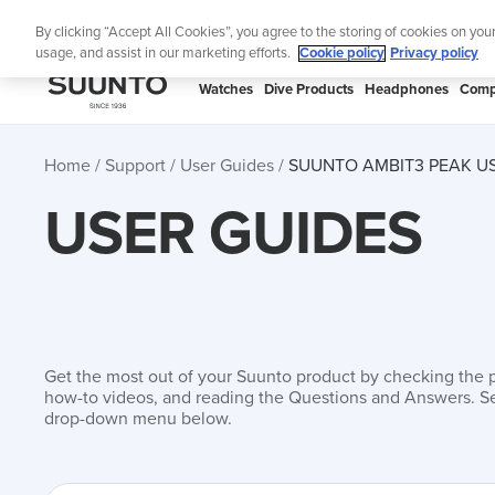
Skip
Lig
By clicking “Accept All Cookies”, you agree to the storing of cookies on you
to
usage, and assist in our marketing efforts.
Cookie policy
Privacy policy
content
SUUNTO
Watches
Dive Products
Headphones
Comp
APAC
Home
Support
User Guides
SUUNTO AMBIT3 PEAK U
USER GUIDES
Get the most out of your Suunto product by checking the 
how-to videos, and reading the Questions and Answers. Se
drop-down menu below.