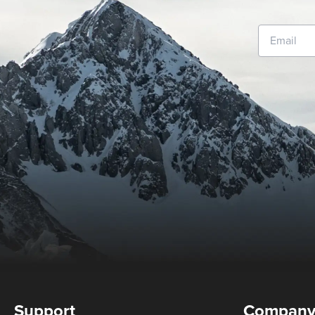
Support
Compan