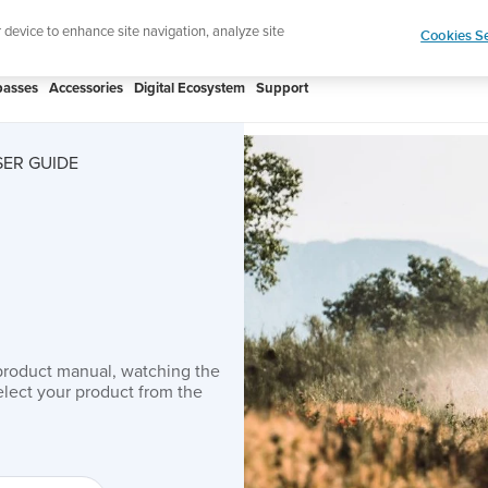
htweight sports watch designed for runners
Shop
r device to enhance site navigation, analyze site
Cookies Se
asses
Accessories
Digital Ecosystem
Support
SER GUIDE
product manual, watching the
lect your product from the