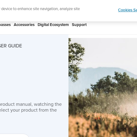
htweight sports watch designed for runners
Shop
r device to enhance site navigation, analyze site
Cookies Se
asses
Accessories
Digital Ecosystem
Support
SER GUIDE
product manual, watching the
lect your product from the