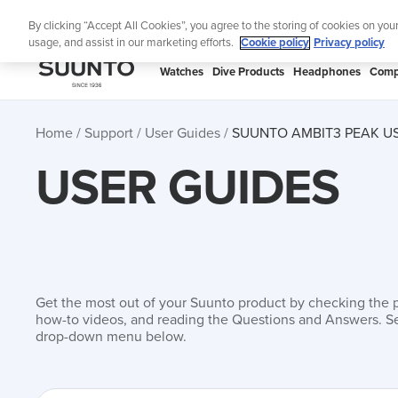
Skip
Lig
By clicking “Accept All Cookies”, you agree to the storing of cookies on you
to
usage, and assist in our marketing efforts.
Cookie policy
Privacy policy
content
SUUNTO
Watches
Dive Products
Headphones
Comp
APAC
Home
Support
User Guides
SUUNTO AMBIT3 PEAK U
USER GUIDES
Get the most out of your Suunto product by checking the 
how-to videos, and reading the Questions and Answers. Se
drop-down menu below.