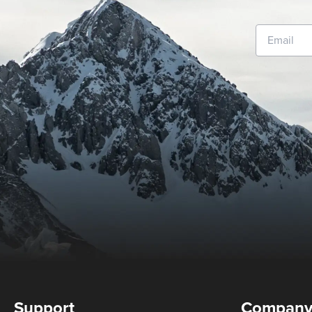
Support
Compan