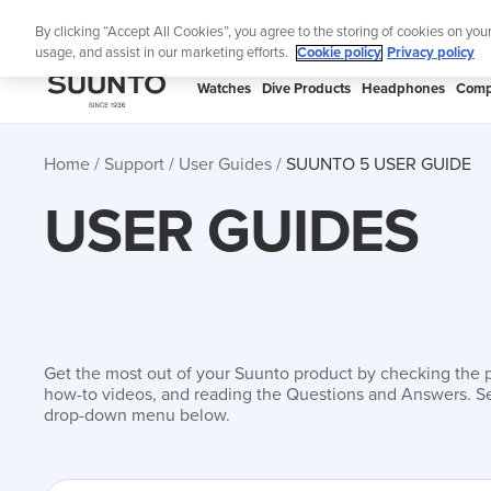
Skip
🔺Suunto
By clicking “Accept All Cookies”, you agree to the storing of cookies on you
to
usage, and assist in our marketing efforts.
Cookie policy
Privacy policy
content
SUUNTO
Watches
Dive Products
Headphones
Comp
US
Home
Support
User Guides
SUUNTO 5 USER GUIDE
USER GUIDES
Get the most out of your Suunto product by checking the 
how-to videos, and reading the Questions and Answers. Se
drop-down menu below.