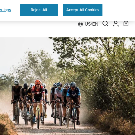
Preorder
ttings
Reject All
Accept All Cookies
US/EN