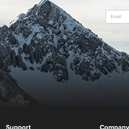
Support
Compan