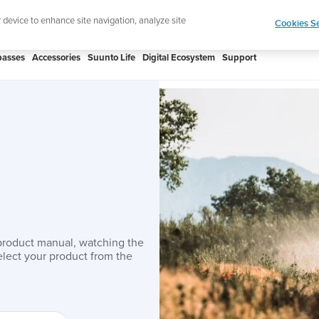
 Core 2 | ABC Outdoor Watch Built for Adventure.
r device to enhance site navigation, analyze site
Cookies Se
asses
Accessories
Suunto Life
Digital Ecosystem
Support
product manual, watching the
lect your product from the