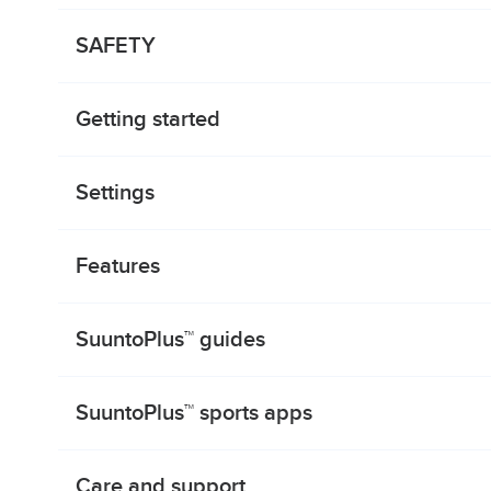
SAFETY
Getting started
Settings
Features
SuuntoPlus™ guides
SuuntoPlus™ sports apps
Care and support