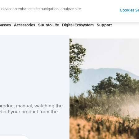
 Core 2 | ABC Outdoor Watch Built for Adventure.
r device to enhance site navigation, analyze site
Cookies Se
asses
Accessories
Suunto Life
Digital Ecosystem
Support
product manual, watching the
lect your product from the