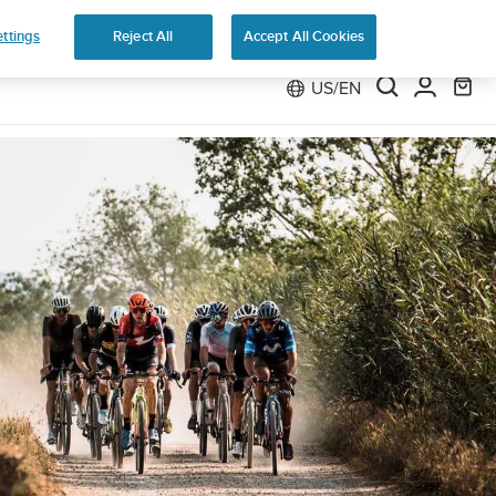
Preorder
ttings
Reject All
Accept All Cookies
US/EN