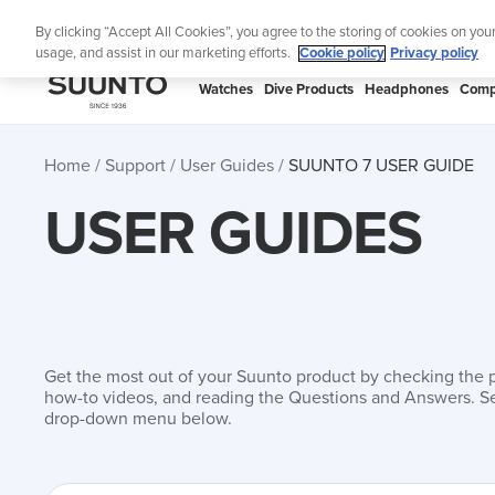
Skip
🔺Suunto
By clicking “Accept All Cookies”, you agree to the storing of cookies on you
to
usage, and assist in our marketing efforts.
Cookie policy
Privacy policy
content
SUUNTO
Watches
Dive Products
Headphones
Comp
US
Home
Support
User Guides
SUUNTO 7 USER GUIDE
USER GUIDES
Get the most out of your Suunto product by checking the 
how-to videos, and reading the Questions and Answers. Se
drop-down menu below.