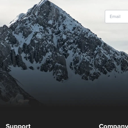
Support
Compan