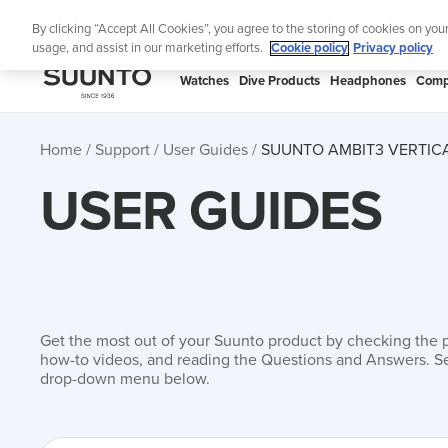
Skip
🔺Suunto
By clicking “Accept All Cookies”, you agree to the storing of cookies on you
to
usage, and assist in our marketing efforts.
Cookie policy
Privacy policy
content
SUUNTO
Watches
Dive Products
Headphones
Comp
US
Home
Support
User Guides
SUUNTO AMBIT3 VERTICA
USER GUIDES
Get the most out of your Suunto product by checking the 
how-to videos, and reading the Questions and Answers. Se
drop-down menu below.