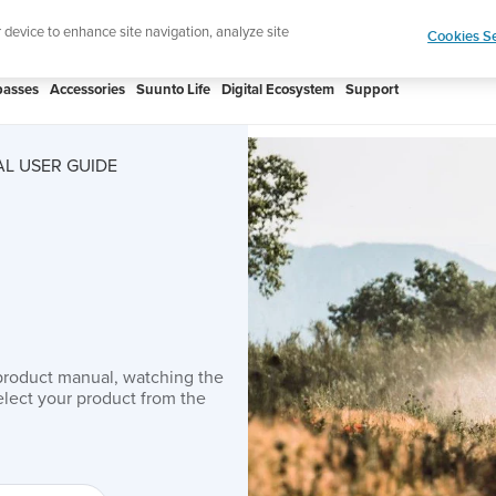
 Core 2 | ABC Outdoor Watch Built for Adventure.
r device to enhance site navigation, analyze site
Cookies Se
asses
Accessories
Suunto Life
Digital Ecosystem
Support
L USER GUIDE
product manual, watching the
lect your product from the