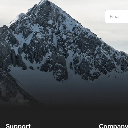
Support
Compan