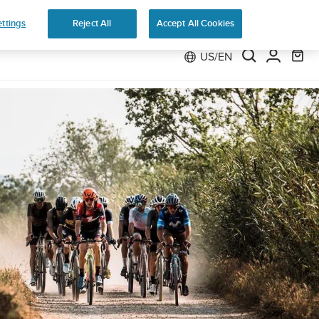
Preorder
ttings
Reject All
Accept All Cookies
US/EN