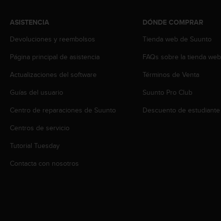
s
,
ASISTENCIA
DÓNDE COMPRAR
W
C
Devoluciones y reembolsos
Tienda web de Suunto
A
G
Página principal de asistencia
FAQs sobre la tienda we
)
Actualizaciones del software
Términos de Venta
2
.
Guías del usuario
Suunto Pro Club
0
y
Centro de reparaciones de Suunto
Descuento de estudiante
o
t
Centros de servicio
r
a
Tutorial Tuesday
s
Contacta con nosotros
n
o
r
m
a
s