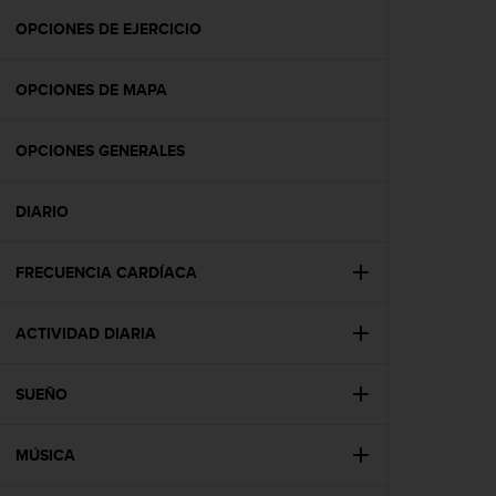
i
o
OPCIONES DE EJERCICIO
w
e
OPCIONES DE MAPA
b
d
e
OPCIONES GENERALES
a
c
u
DIARIO
e
r
d
FRECUENCIA CARDÍACA
o
c
ACTIVIDAD DIARIA
o
n
l
SUEÑO
a
s
P
MÚSICA
a
u