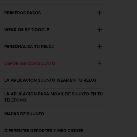
m
i
s
PRIMEROS PASOS
o
d
WEAR OS BY GOOGLE
e
a
l
PERSONALIZA TU RELOJ
c
a
n
DEPORTES CON SUUNTO
z
a
r
LA APLICACIÓN SUUNTO WEAR EN TU RELOJ
e
l
LA APLICACIÓN PARA MÓVIL DE SUUNTO EN TU
n
TELÉFONO.
i
v
MAPAS DE SUUNTO
e
l
d
DIFERENTES DEPORTES Y MEDICIONES
e