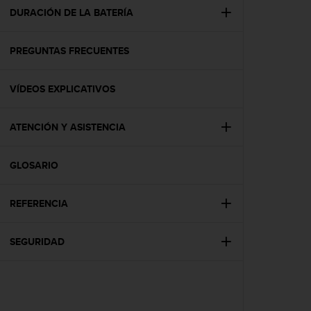
t
DURACIÓN DE LA BATERÍA
a
s
PREGUNTAS FRECUENTES
d
e
a
VÍDEOS EXPLICATIVOS
c
c
e
ATENCIÓN Y ASISTENCIA
s
i
b
GLOSARIO
i
l
REFERENCIA
i
d
a
SEGURIDAD
d
p
a
r
a