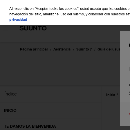
S
S
u
Al hacer clic en “Aceptar todas las cookies”, usted acepta que las cookies 
u
navegación del sitio, analizar el uso del mismo, y colaborar con nuestros e
privacidad
n
t
o
m
a
n
Página principal
Asistencia
Suunto 7
Guía del usuario
t
i
e
n
e
s
u
Índice
Inicio
Depor
c
o
m
INICIO
p
r
o
TE DAMOS LA BIENVENIDA