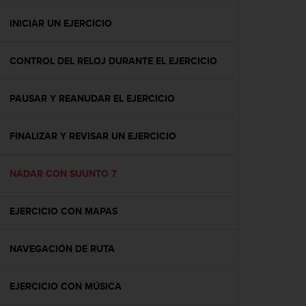
c
o
INICIAR UN EJERCICIO
n
f
CONTROL DEL RELOJ DURANTE EL EJERCICIO
o
r
m
PAUSAR Y REANUDAR EL EJERCICIO
i
d
a
FINALIZAR Y REVISAR UN EJERCICIO
d
A
A
NADAR CON SUUNTO 7
e
n
EJERCICIO CON MAPAS
e
s
t
NAVEGACIÓN DE RUTA
e
s
i
EJERCICIO CON MÚSICA
t