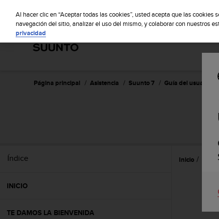
S
S
u
Al hacer clic en “Aceptar todas las cookies”, usted acepta que las cookies 
u
navegación del sitio, analizar el uso del mismo, y colaborar con nuestros e
privacidad
n
t
o
m
a
n
Página principal
Asistencia
Suunto 7
Guía del usuario
t
i
e
n
e
s
u
Índice
Inicio
Sueñ
c
o
m
INICIO
p
r
o
TE DAMOS LA BIENVENIDA