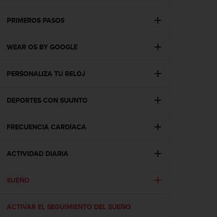
m
i
s
PRIMEROS PASOS
o
d
WEAR OS BY GOOGLE
e
a
l
PERSONALIZA TU RELOJ
c
a
n
DEPORTES CON SUUNTO
z
a
r
FRECUENCIA CARDÍACA
e
l
ACTIVIDAD DIARIA
n
i
v
SUEÑO
e
l
d
ACTIVAR EL SEGUIMIENTO DEL SUEÑO
e