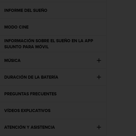
c
o
INFORME DEL SUEÑO
n
f
MODO CINE
o
r
m
INFORMACIÓN SOBRE EL SUEÑO EN LA APP
i
SUUNTO PARA MÓVIL
d
a
MÚSICA
d
A
A
DURACIÓN DE LA BATERÍA
e
n
PREGUNTAS FRECUENTES
e
s
t
VÍDEOS EXPLICATIVOS
e
s
i
ATENCIÓN Y ASISTENCIA
t