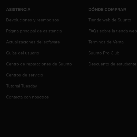
t
ASISTENCIA
DÓNDE COMPRAR
a
s
Devoluciones y reembolsos
Tienda web de Suunto
d
e
Página principal de asistencia
FAQs sobre la tienda we
a
Actualizaciones del software
Términos de Venta
c
c
Guías del usuario
Suunto Pro Club
e
s
Centro de reparaciones de Suunto
Descuento de estudiante
i
b
Centros de servicio
i
l
Tutorial Tuesday
i
Contacta con nosotros
d
a
d
p
a
r
a