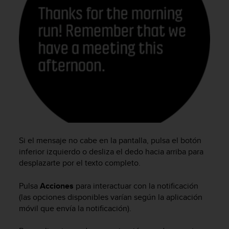
c
o
n
f
o
r
m
i
d
a
d
A
A
e
Si el mensaje no cabe en la pantalla, pulsa el botón
n
inferior izquierdo o desliza el dedo hacia arriba para
e
desplazarte por el texto completo.
s
t
Pulsa
Acciones
para interactuar con la notificación
e
(las opciones disponibles varían según la aplicación
s
móvil que envía la notificación).
i
t