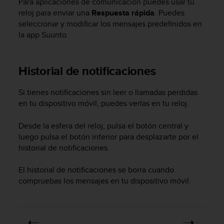
Para aplicaciones de comunicación puedes usar tu
i
reloj para enviar una
Respuesta rápida
. Puedes
o
w
seleccionar y modificar los mensajes predefinidos en
e
la app Suunto.
b
d
e
Historial de notificaciones
a
c
Si tienes notificaciones sin leer o llamadas perdidas
u
e
en tu dispositivo móvil, puedes verlas en tu reloj.
r
d
Desde la esfera del reloj, pulsa el botón central y
o
luego pulsa el botón inferior para desplazarte por el
c
historial de notificaciones.
o
n
El historial de notificaciones se borra cuando
l
compruebas los mensajes en tu dispositivo móvil.
a
s
P
a
u