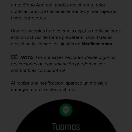
m
un teléfono Android, podrás recibir en tu reloj
i
notificaciones de llamadas entrantes y mensajes de
s
texto, entre otras. .
o
d
e
Una vez acoples tu reloj con la app, las notificaciones
a
estarán activas de forma predeterminada. Puedes
l
desactivarlas desde los ajustes en
Notificaciones
.
c
a
Los mensajes recibidos desde algunas
NOTA:
n
aplicaciones de comunicación pueden no ser
z
compatibles con
Suunto 9
.
a
r
Al recibir una notificación, aparece un mensaje
e
l
emergente en la esfera del reloj.
n
i
v
e
l
d
e