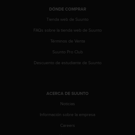
t
A
DÓNDE COMPRAR
c
c
Tienda web de Suunto
e
FAQs sobre la tienda web de Suunto
s
s
Términos de Venta
i
b
Suunto Pro Club
i
l
Descuento de estudiante de Suunto
i
t
y
G
u
ACERCA DE SUUNTO
i
d
Noticias
e
Información sobre la empresa
l
i
Careers
n
e