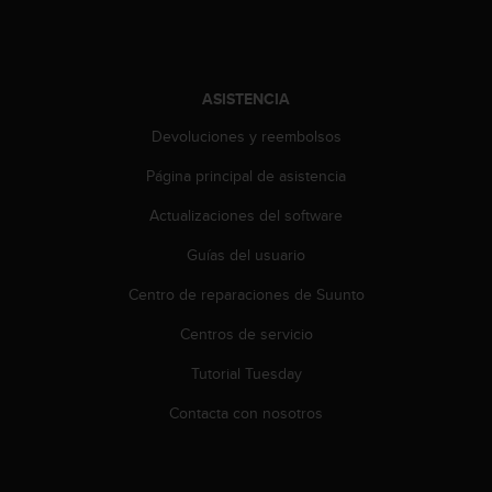
c
o
n
t
e
ASISTENCIA
n
Devoluciones y reembolsos
i
d
Página principal de asistencia
o
w
Actualizaciones del software
e
b
Guías del usuario
(
Centro de reparaciones de Suunto
W
e
Centros de servicio
b
C
Tutorial Tuesday
o
n
Contacta con nosotros
t
e
n