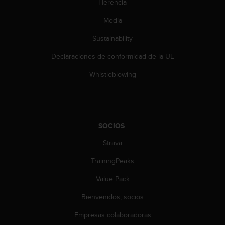
Herencia
s
,
Media
W
C
Sustainability
A
Declaraciones de conformidad de la UE
G
)
Whistleblowing
2
.
0
y
o
SOCIOS
t
r
Strava
a
s
TrainingPeaks
n
o
Value Pack
r
Bienvenidos, socios
m
a
Empresas colaboradoras
s