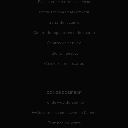
Página principal de asistencia
t
a
Actualizaciones del software
s
d
Guías del usuario
e
Centro de reparaciones de Suunto
a
c
Centros de servicio
c
e
Tutorial Tuesday
s
i
Contacta con nosotros
b
i
l
i
d
DÓNDE COMPRAR
a
d
Tienda web de Suunto
p
FAQs sobre la tienda web de Suunto
a
r
Términos de Venta
a