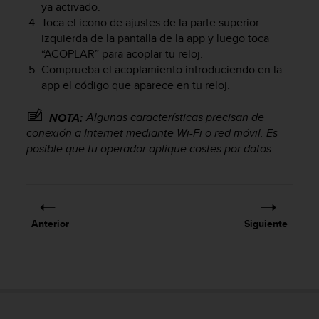
ya activado.
c
Toca el icono de ajustes de la parte superior
o
izquierda de la pantalla de la app y luego toca
n
f
“ACOPLAR” para acoplar tu reloj.
o
Comprueba el acoplamiento introduciendo en la
r
app el código que aparece en tu reloj.
m
i
Algunas características precisan de
NOTA:
d
conexión a Internet mediante Wi-Fi o red móvil. Es
a
posible que tu operador aplique costes por datos.
d
A
A
e
n
e
Anterior
Siguiente
s
t
e
s
i
t