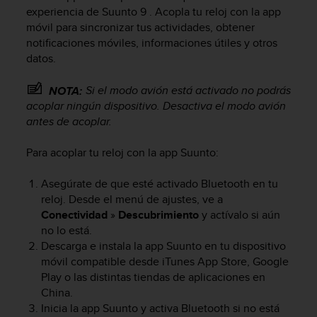
m
experiencia de
Suunto 9
. Acopla tu reloj con la app
i
móvil para sincronizar tus actividades, obtener
s
notificaciones móviles, informaciones útiles y otros
o
datos.
d
e
a
Si el modo avión está activado no podrás
NOTA:
l
acoplar ningún dispositivo. Desactiva el modo avión
c
antes de acoplar.
a
n
Para acoplar tu reloj con la app Suunto:
z
a
Asegúrate de que esté activado Bluetooth en tu
r
reloj. Desde el menú de ajustes, ve a
e
l
Conectividad
»
Descubrimiento
y actívalo si aún
n
no lo está.
i
Descarga e instala la app Suunto en tu dispositivo
v
móvil compatible desde iTunes App Store, Google
e
Play o las distintas tiendas de aplicaciones en
l
China.
d
Inicia la app Suunto y activa Bluetooth si no está
e