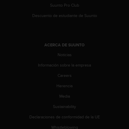
c
Suunto Pro Club
o
n
Descuento de estudiante de Suunto
t
e
n
i
d
ACERCA DE SUUNTO
o
w
Noticias
e
Información sobre la empresa
b
(
Careers
W
e
Herencia
b
C
Media
o
n
Sustainability
t
Declaraciones de conformidad de la UE
e
n
Whistleblowing