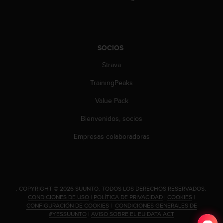
t
A
c
c
e
SOCIOS
s
s
Strava
i
b
TrainingPeaks
i
l
Value Pack
i
Bienvenidos, socios
t
y
Empresas colaboradoras
G
u
i
d
e
.
COPYRIGHT © 2026 SUUNTO.
TODOS LOS DERECHOS RESERVADOS.
l
CONDICIONES DE USO
|
POLÍTICA DE PRIVACIDAD
|
COOKIES
|
i
CONFIGURACIÓN DE COOKIES
|
CONDICIONES GENERALES DE
n
#YESSUUNTO
|
AVISO SOBRE EL EU DATA ACT
e