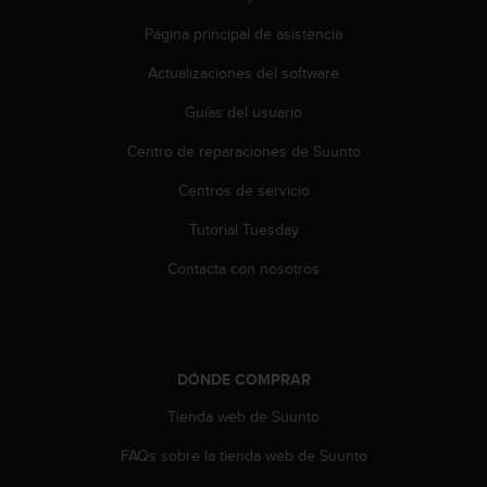
t
Página principal de asistencia
a
s
Actualizaciones del software
d
e
Guías del usuario
a
c
Centro de reparaciones de Suunto
c
Centros de servicio
e
s
Tutorial Tuesday
i
b
Contacta con nosotros
i
l
i
d
a
DÓNDE COMPRAR
d
p
Tienda web de Suunto
a
r
FAQs sobre la tienda web de Suunto
a