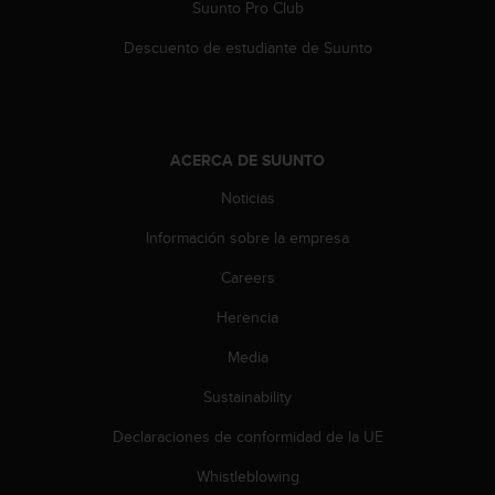
Suunto Pro Club
c
o
Descuento de estudiante de Suunto
n
t
e
n
i
ACERCA DE SUUNTO
d
o
Noticias
w
e
Información sobre la empresa
b
(
Careers
W
Herencia
e
b
Media
C
o
Sustainability
n
t
Declaraciones de conformidad de la UE
e
n
Whistleblowing