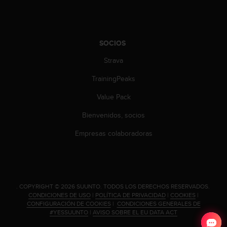
t
A
c
c
e
SOCIOS
s
Strava
s
i
TrainingPeaks
b
i
Value Pack
l
i
Bienvenidos, socios
t
y
Empresas colaboradoras
G
u
i
d
e
.
COPYRIGHT © 2026 SUUNTO.
TODOS LOS DERECHOS RESERVADOS.
l
CONDICIONES DE USO
|
POLÍTICA DE PRIVACIDAD
|
COOKIES
|
i
CONFIGURACIÓN DE COOKIES
|
CONDICIONES GENERALES DE
#YESSUUNTO
|
AVISO SOBRE EL EU DATA ACT
n
e