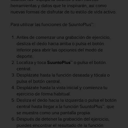
m
herramientas y datos que te inspirarán, así como
i
nuevas formas de disfrutar de tu estilo de vida activo.
s
o
d
Para utilizar las funciones de SuuntoPlus™:
e
a
Antes de comenzar una grabación de ejercicio,
l
desliza el dedo hacia arriba o pulsa el botón
c
inferior para abrir las opciones del modo de
a
deporte.
n
Localiza y toca
SuuntoPlus™
o pulsa el botón
z
central.
a
Desplázate hasta la función deseada y tócala o
r
e
pulsa el botón central.
l
Desplázate hasta la vista inicial y comienza tu
n
ejercicio de forma habitual.
i
Desliza el dedo hacia la izquierda o pulsa el botón
v
central hasta llegar a la función SuuntoPlus™, que
e
se muestra como una pantalla propia.
l
Después de detener la grabación del ejercicio,
d
puedes encontrar el resultado de la función
e