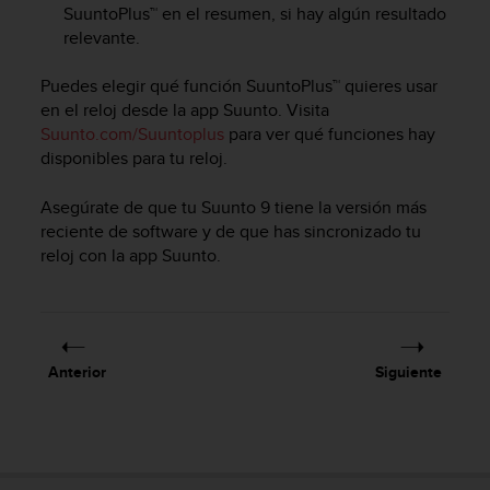
SuuntoPlus™ en el resumen, si hay algún resultado
c
relevante.
o
n
f
Puedes elegir qué función SuuntoPlus™ quieres usar
o
en el reloj desde la app Suunto. Visita
r
Suunto.com/Suuntoplus
para ver qué funciones hay
m
disponibles para tu reloj.
i
d
Asegúrate de que tu
Suunto 9
tiene la versión más
a
reciente de software y de que has sincronizado tu
d
reloj con la app Suunto.
A
A
e
n
e
s
Anterior
Siguiente
t
e
s
i
t