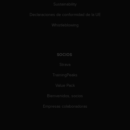
t
Sustainability
A
c
Declaraciones de conformidad de la UE
c
e
Whistleblowing
s
s
i
b
i
SOCIOS
l
i
Strava
t
TrainingPeaks
y
G
Value Pack
u
i
Bienvenidos, socios
d
e
Empresas colaboradoras
l
i
n
e