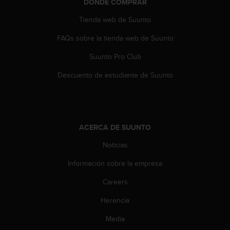
DÓNDE COMPRAR
c
o
Tienda web de Suunto
n
t
FAQs sobre la tienda web de Suunto
e
n
Suunto Pro Club
i
Descuento de estudiante de Suunto
d
o
w
e
b
ACERCA DE SUUNTO
(
W
Noticias
e
b
Información sobre la empresa
C
o
Careers
n
t
Herencia
e
Media
n