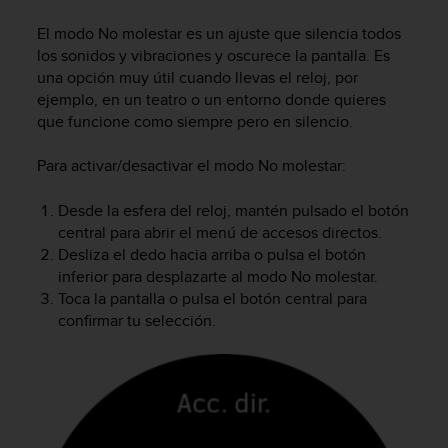
m
i
El modo No molestar es un ajuste que silencia todos
s
los sonidos y vibraciones y oscurece la pantalla. Es
o
una opción muy útil cuando llevas el reloj, por
d
ejemplo, en un teatro o un entorno donde quieres
e
que funcione como siempre pero en silencio.
a
l
c
Para activar/desactivar el modo No molestar:
a
n
Desde la esfera del reloj, mantén pulsado el botón
z
central para abrir el menú de accesos directos.
a
Desliza el dedo hacia arriba o pulsa el botón
r
inferior para desplazarte al modo No molestar.
e
Toca la pantalla o pulsa el botón central para
l
confirmar tu selección.
n
i
v
e
l
d
e