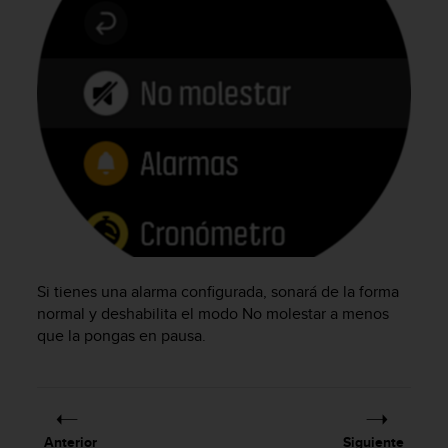
c
o
n
f
o
r
m
i
d
a
d
A
A
e
Si tienes una alarma configurada, sonará de la forma
n
normal y deshabilita el modo No molestar a menos
e
s
que la pongas en pausa.
t
e
s
i
t
Anterior
Siguiente