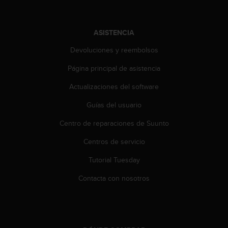
t
a
s
ASISTENCIA
d
e
Devoluciones y reembolsos
a
Página principal de asistencia
c
c
Actualizaciones del software
e
s
Guías del usuario
i
b
Centro de reparaciones de Suunto
i
l
Centros de servicio
i
Tutorial Tuesday
d
a
Contacta con nosotros
d
p
a
r
a